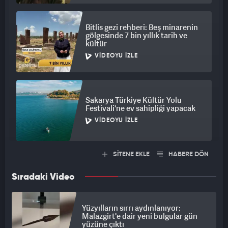
Bitlis gezi rehberi: Beş minarenin
gölgesinde 7 bin yıllık tarih ve
kültür
VIDEOYU İZLE
Sakarya Türkiye Kültür Yolu
Festivali'ne ev sahipliği yapacak
VIDEOYU İZLE
SİTENE EKLE
HABERE DÖN
Sıradaki Video
Yüzyılların sırrı aydınlanıyor:
Malazgirt'e dair yeni bulgular gün
yüzüne çıktı