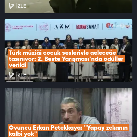
İZLE
Türk müziği çocuk sesleriyle geleceğe 
taşınıyor: 2. Beste Yarışması’nda ödüller 
verildi
İZLE
Oyuncu Erkan Petekkaya: "Yapay zekanın 
kalbi yok"