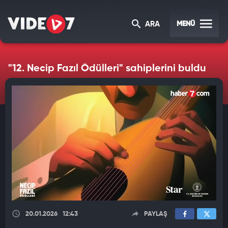
MENÜ
ARA
"12. Necip Fazıl Ödülleri" sahiplerini buldu
20.01.2026
12:43
PAYLAŞ