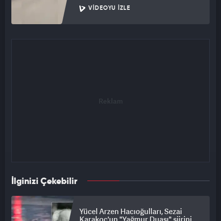
VIDEOYU İZLE
İlginizi Çekebilir
Yücel Arzen Hacıoğulları, Sezai
Karakoç'un "Yağmur Duası" şiirini