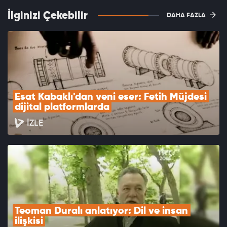
İlginizi Çekebilir
DAHA FAZLA
Esat Kabaklı'dan yeni eser: Fetih Müjdesi 
dijital platformlarda
İZLE
Teoman Duralı anlatıyor: Dil ve insan 
ilişkisi