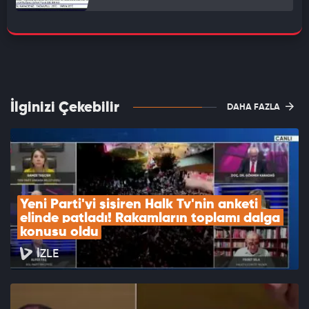
İlginizi Çekebilir
DAHA FAZLA
Yeni Parti'yi şişiren Halk Tv'nin anketi 
elinde patladı! Rakamların toplamı dalga 
konusu oldu
İZLE