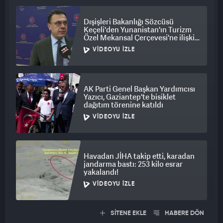
Dışişleri Bakanlığı Sözcüsü
Keçeli'den Yunanistan'ın Turizm
Özel Mekansal Çerçevesi'ne ilişkin
açıklama
VIDEOYU İZLE
AK Parti Genel Başkan Yardımcısı
Yazıcı, Gaziantep'te bisiklet
dağıtım törenine katıldı
VIDEOYU İZLE
Havadan JİHA takip etti, karadan
jandarma bastı: 253 kilo esrar
yakalandı!
VIDEOYU İZLE
SİTENE EKLE
HABERE DÖN