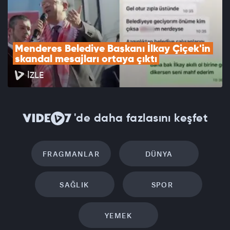
Menderes Belediye Başkanı İlkay Çiçek'in 
skandal mesajları ortaya çıktı
İZLE
'de daha fazlasını keşfet
FRAGMANLAR
DÜNYA
SAĞLIK
SPOR
YEMEK