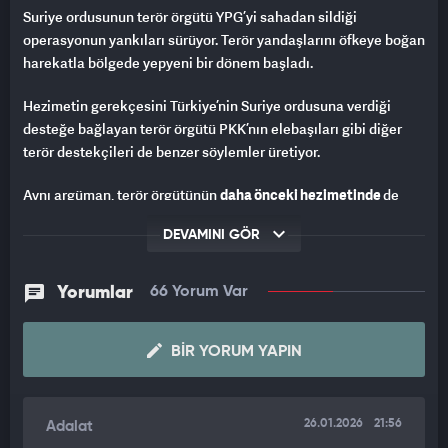
Suriye ordusunun terör örgütü YPG’yi sahadan sildiği
operasyonun yankıları sürüyor. Terör yandaşlarını öfkeye boğan
harekatla bölgede yepyeni bir dönem başladı.
Hezimetin gerekçesini Türkiye’nin Suriye ordusuna verdiği
desteğe bağlayan terör örgütü PKK’nın elebaşıları gibi diğer
terör destekçileri de benzer söylemler üretiyor.
Aynı argüman, terör örgütünün
daha önceki hezimetinde
de
öne sürülmüştü.
DEVAMINI GÖR
Terör örgütü PKK’dan hüküm giyen Partiya Kurdistani
(PAKURD) kurucusu firari
İbrahim Halil Baran
, SDG/YPG’nin
Yorumlar
66 Yorum Var
Suriye’nin kuzeyinde Münbiç-Tel Rıfat hattından temizlendiği
Aralık 2024’te yaptığı değerlendirmede “
Erdoğan seçimi
kazanamasa bunlar olmazdı
” demişti.
BIR YORUM YAPIN
PKK’cı İbrahim Halil Baran, seçim döneminde Cumhurbaşkanı
Erdoğan’ın gücünü kırmak amacıyla Kemal Kılıçdaroğlu’nu
26.01.2026
21:56
Adalat
desteklediklerini, Kılıçdaroğlu’nun iktidarda olması halinde