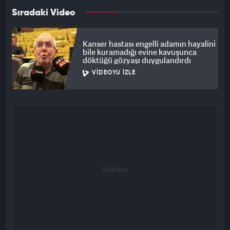
Sıradaki Video
Kanser hastası engelli adamın hayalini
bile kuramadığı evine kavuşunca
döktüğü gözyaşı duygulandırdı
VIDEOYU İZLE