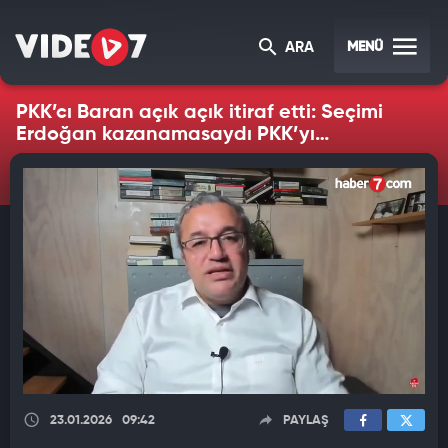
MENÜ
ARA
PKK’cı Baran açık açık itiraf etti: Seçimi
Erdoğan kazanamasaydı PKK’yı
Suriye’den kazıyan operasyonlar
yapılamazdı
23.01.2026
09:42
PAYLAŞ