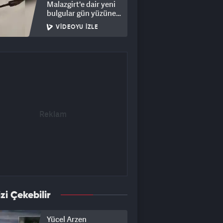
Malazgirt'e dair yeni
bulgular gün yüzüne
çıktı
VIDEOYU İZLE
izi Çekebilir
Yücel Arzen