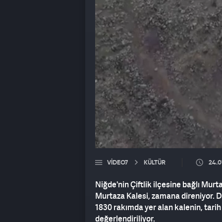
VIDEO7
KÜLTÜR
24.0
Niğde'nin Çiftlik ilçesine bağlı Murt
Murtaza Kalesi, zamana direniyor. 
1830 rakımda yer alan kalenin, tari
değerlendiriliyor.