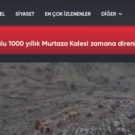
EL
SİYASET
EN ÇOK İZLENENLER
DİĞER
ulu 1000 yıllık Murtaza Kalesi zamana diren