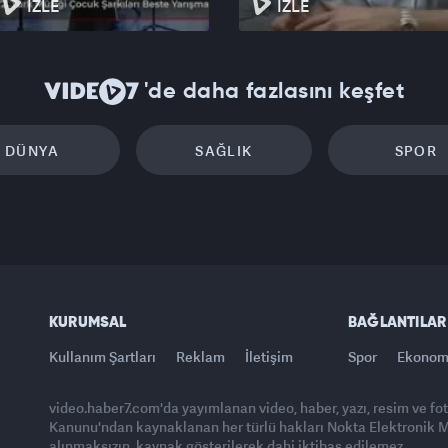
İZLE
İZLE
'de daha fazlasını keşfet
DÜNYA
SAĞLIK
SPOR
KURUMSAL
BAĞLANTILAR
Kullanım Şartları
Reklam
İletişim
Spor
Ekonom
video.haber7.com'da yayımlanan video, haber, yazı, resim ve fo
Kanunu'ndan kaynaklanan her türlü hakları Nokta Elektronik Med
alınmaksızın, kaynak gösterilerek dahi iktibas edilemez.