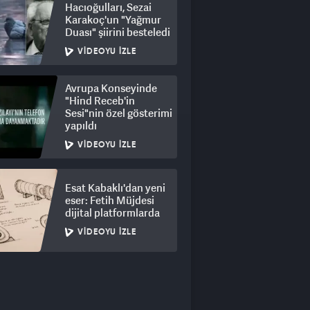
Hacıoğulları, Sezai
Karakoç'un "Yağmur
Duası" şiirini besteledi
VIDEOYU İZLE
Avrupa Konseyinde
"Hind Receb'in
Sesi"nin özel gösterimi
yapıldı
VIDEOYU İZLE
Esat Kabaklı'dan yeni
eser: Fetih Müjdesi
dijital platformlarda
VIDEOYU İZLE