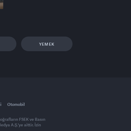
YEMEK
i
Otomobil
toğrafların FSEK ve Basın
ya A.Ş.'ye aittir. İzin