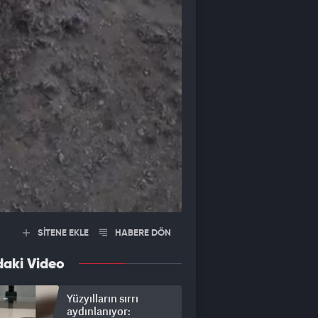
SİTENE EKLE
HABERE DÖN
daki Video
Yüzyılların sırrı
aydınlanıyor: