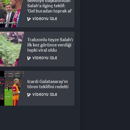
Belediye başkanından
Salah'a ilginç teklif:
'Gel buradan toprak al'
VIDEOYU İZLE
Trabzonlu teyze Salah'ı
ilk kez görünce verdiği
tepki viral oldu
VIDEOYU İZLE
Icardı Galatasaray'ın
tören teklifini redetti
VIDEOYU İZLE