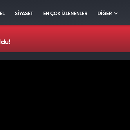
EL
SİYASET
EN ÇOK İZLENENLER
DİĞER
ldu!