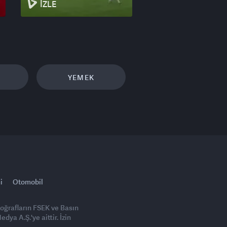
İZLE
YEMEK
i
Otomobil
toğrafların FSEK ve Basın
ya A.Ş.'ye aittir. İzin