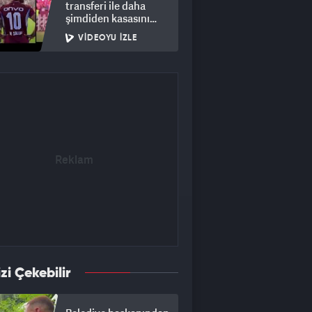
transferi ile daha
şimdiden kasasını
doldurdu!
VIDEOYU İZLE
izi Çekebilir