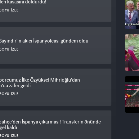
en kasasını doldurdu!
EOYU İZLE
Bayındır'ın akıcı İspanyolcası gündem oldu
EOYU İZLE
sporcumuz İlke Özyüksel Mihrioğlu'dan
'da zafer geldi
EOYU İZLE
bahçe'den İspanya çıkarması! Transferin önünde
gel kaldı
EOYU İZLE