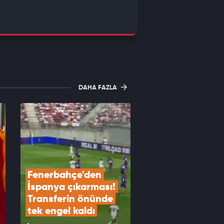
DAHA FAZLA
Fenerbahçe'den 
İspanya çıkarması! 
Transferin önünde 
tek engel kaldı