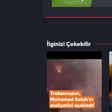
Romelu
VID
İlginizi Çekebilir
Orkun
etti
VID
Trabzonspor, 
Mohamed Salah'ın 
maliyetini açıkladı!