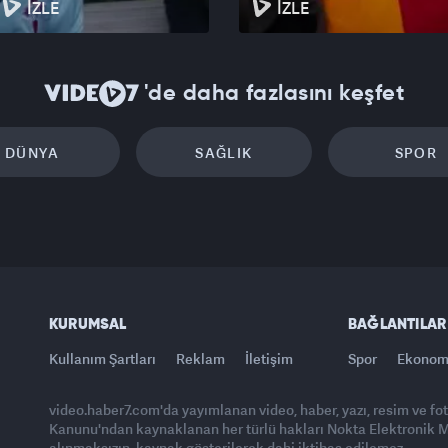
İZLE
İZLE
'de daha fazlasını keşfet
DÜNYA
SAĞLIK
SPOR
KURUMSAL
BAĞLANTILAR
Kullanım Şartları
Reklam
İletişim
Spor
Ekonom
video.haber7.com'da yayımlanan video, haber, yazı, resim ve fo
Kanunu'ndan kaynaklanan her türlü hakları Nokta Elektronik Med
alınmaksızın, kaynak gösterilerek dahi iktibas edilemez.