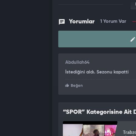
Yorumlar
1 Yorum Var
Abdullah64
İstediğini aldı. Sezonu kapatti
Beğen
“SPOR” Kategorisine Ait D
Trabz