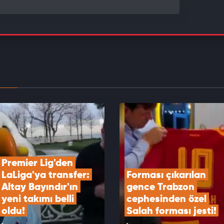
 Lukaku Süper Lig'e gelmek istiyor
EOYU İZLE
 Kökçü'nün anneannesi Sebahat Eryalçın vefat
EOYU İZLE
Premier Lig'den 
LaLiga'ya transfer: 
Forması çıkarılan 
Altay Bayındır'ın 
gence Trabzon 
yeni takımı belli 
cephesinden özel 
oldu!
Salah forması jesti!