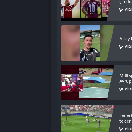
şimdid
VID
Altay 
VID
Milli 
Avrupa
VID
Fener
tek en
VID