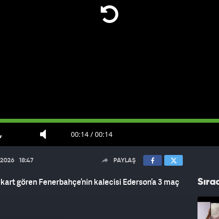
00:14
/
00:14
.2026
18:47
PAYLAŞ
kart gören Fenerbahçe’nin kalecisi Ederson’a 3 maç
Sıra