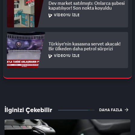
Dev market satılmıştı: Onlarca şubesi
kapatılıyor! Son nokta koyuldu
VIDEOYU İZLE
Türkiye'nin kasasına servet akacak!
Bir ülkeden daha petrol sürprizi
VIDEOYU İZLE
İlginizi Çekebilir
DAHA FAZLA