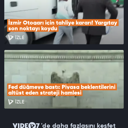
İzmir Otogarı için tahliye kararı! Yargıtay 
son noktayı koydu
İZLE
Fed düğmeye bastı: Piyasa beklentilerini 
altüst eden strateji hamlesi
İZLE
'de daha fazlasını keşfet