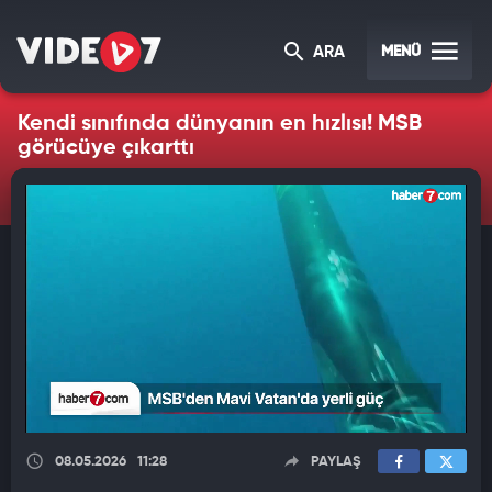
MENÜ
ARA
Kendi sınıfında dünyanın en hızlısı! MSB
görücüye çıkarttı
08.05.2026
11:28
PAYLAŞ