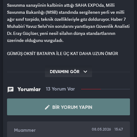
Savunma sanayiinin kalbinin attığı SAHA EXPOda, Milli
Savunma Bakanlığı (MSB) standında sergilenen yerli ve milli
ağır sınıf torpido, teknik özellikleriyle göz dolduruyor. Haber 7
Muhabiri Yavuz Selvi'nin sorularını yanıtlayan Güvenlik Analisti
Dr. Eray Güçlüer, yeni nesil silahın dünya standartlarının
üzerinde olduğunu vurguladı.
GÜMÜŞ OKSİT BATARYA İLE ÜÇ KAT DAHA UZUN ÖMÜR
Torpidonun teknolojik altyapısına ilişkin bilgiler veren Dr. Eray
DEVAMINI GÖR
Güçlüer, cihazı rakiplerinden ayıran en önemli unsurlardan
birinin batarya sistemi olduğunu söyledi. Güçlüer, "Bunun üç
tane teknik özelliği var. Bir kere bu bir denizaltımızdan atılıyor.
Yorumlar
13 Yorum Var
Tamamen yerli ve milli ağır sınıf torpido. Fakat dünyada bunu
farklı kılan özelliklerden birincisi gümüş oksit bataryasıdır.
BIR YORUM YAPIN
Gümüş oksit bataryalar, normal kullanılan lityum bataryaların
üç katı ömrüne sahip. Bu sayede çok daha uzun ömürlü oluyor"
dedi.
08.05.2026
15:47
Muammer
DÜNYANIN KENDİ SINIFINDAKİ EN HIZLI SİLAHI