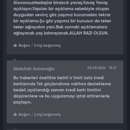
Alooooo,arkadaşlar birazcık yavaş.Yavaş Yavaş
açıklayın.Yapılan bir açıklama sebebiyle oluşan
Silahın su altındaki süratine dikkat çeken Güçlüer, torpidonun
duygudan sevinç göz yaşımız kurumadan tekrar
hız kapasitesinin şaşırtıcı boyutlarda olduğunu ifade etti.
bir açıklama.Şu göz yaşımız bir kurusun da teker
Suyun direncine rağmen yüksek performans sergilendiğini
teker ağlayalım yani.Bak sonraki açıklamalara
belirten Güçlüer, "Kendi sınıfında dünyada en hızlı torpido. Su
ağlayacak yaş kalmayacak.ALLAH RAZI OLSUN.
direnci havadan çok daha fazla olmasına rağmen tam 110
kilometre hızla gidiyor. Menzili ise gerçekten inanılmaz, Akyayı
Beğen
/ 3 kişi beğenmiş
geçmiş durumda. Menzili tam 60 kilometre. Dolayısıyla bu çok
ölümcül bir silah ve kendi kategorisinde dünyanın en iyisini
üretmişiz" diye konuştu.
08.05.2026
15:31
Abdullah Arslanoğlu
ÇİFT PERVANE İLE MAKSİMUM PERFORMANS
Bu haberleri özellikle belirli ir limit üstü kredi
kartlarında Tsk güçlendirme vakfına destekleme
Milli Savunma Bakanlığı Ar-Ge merkezinin başarısına işaret
bedeli açıklandığı zaman kredi kartı limitini
eden Güçlüer, torpidonun tasarımındaki detayların hıza
düşürenlere ve bu uygulamayı iptal ettirenlerle
paylaşın.
doğrudan etki ettiğini anlattı. Üretim sürecindeki titizliğe
değinen Güçlüer, "Özellikle bu gümüş oksit batarya teknolojisi
Beğen
/ 2 kişi beğenmiş
dünyada yeni nesil bir teknoloji ve bunu uygulamışlar. Dikkat
edin, arkasına çift pervane koymuşlar. Bunun sebebi hızı ve
sürati artırmaktır. Bu anlamda hakikaten gurur kaynağımız.