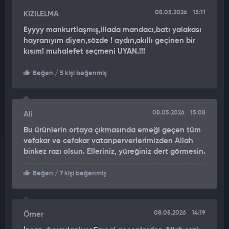
Kendi sınıfında dünyanın en hızlı ve en uzun menzilli
08.05.2026
15:11
KIZILELMA
torpidosuna sahibiz" ifadelerini kullandı.
Eyyyy mankurtlaşmış,illada mandacı,batı yalakası
hayranıyım diyen,sözde ! aydın,akıllı geçinen bir
HEM TAARRUZ HEM SAVUNMA SİSTEMLERİ BİR ARADA
kısım! muhalefet seçmeni UYAN.!!!
Olası tehditlere karşı geliştirilen savunma mekanizmalarına da
Beğen
/ 5 kişi beğenmiş
değinen Dr. Eray Güçlüer, Türkiyenin deniz altındaki
hakimiyetinin sadece saldırı silahlarıyla sınırlı kalmadığını
belirtti. Radar görünürlüğünün düşük olduğunu kaydeden
Güçlüer, şunları kaydetti:
08.05.2026
15:08
Ali
Bu ürünlerin ortaya çıkmasında emeği geçen tüm
"Bu torpidonun radar görünürlüğü son derece düşük. Şu an
vefakar ve cefakar vatanperverlerimizden Allah
teknolojik olarak üst seviyede olduğumuz için diğer alt sınıf
binkez razı olsun. Elleriniz, yüreğiniz dert görmesin.
tehditlere karşı Malaman akıllı dip mayınımız var. Yine
denizaltında Aselsan tarafından üretilen Kılıç gibi sessiz keşif
Beğen
/ 7 kişi beğenmiş
ve gözetleme silahlarımız mevcut. Türkiye hem taarruz ve
saldırı silahlarını hem de olası tehditlere karşı savunma
silahlarını eş zamanlı olarak üretiyor."
08.05.2026
14:19
Ömer