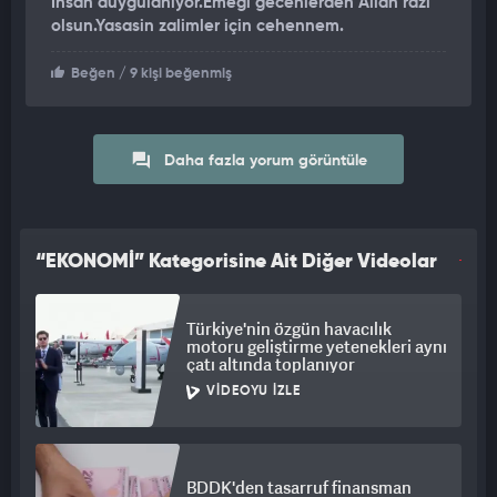
İnsan duygulaniyor.Emegi gecenlerden Allah razi
olsun.Yasasin zalimler için cehennem.
Beğen
/ 9 kişi beğenmiş
Daha fazla yorum görüntüle
“EKONOMİ” Kategorisine Ait Diğer Videolar
Türkiye'nin özgün havacılık
motoru geliştirme yetenekleri aynı
çatı altında toplanıyor
VIDEOYU İZLE
BDDK'den tasarruf finansman