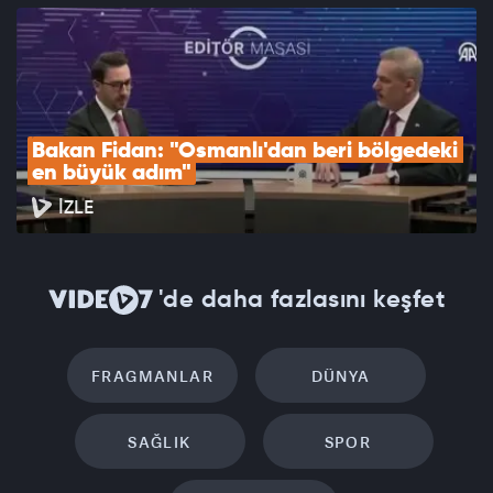
Bakan Fidan: "Osmanlı'dan beri bölgedeki 
en büyük adım"
İZLE
'de daha fazlasını keşfet
FRAGMANLAR
DÜNYA
SAĞLIK
SPOR