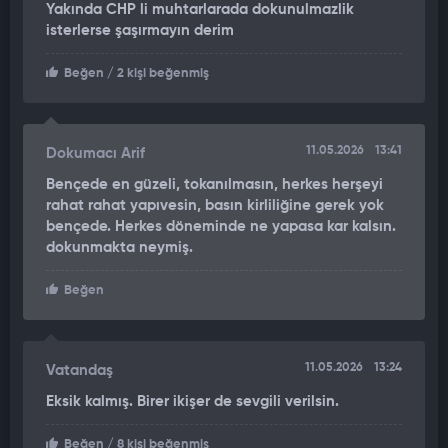
Yakında CHP li muhtarlarada dokunulmazlik
isterlerse şaşırmayın derim
Beğen
/ 2 kişi beğenmiş
11.05.2026
13:41
Dokumacı Arif
Bençede en güzeli, tokanılmasın, herkes herşeyi
rahat rahat yapıvesin, basın kirliliğine gerek yok
bençede. Herkes döneminde ne yapasa kar kalsın.
dokunmakta neymiş.
Beğen
11.05.2026
13:24
Vatandaş
Eksik kalmış. Birer ikişer de sevgili verilsin.
Beğen
/ 8 kişi beğenmiş