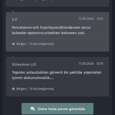
11.05.2026
12:31
S.E
Hırsızlarına zırh hazırlayacaklar.devam anca
bukadar aparsınız.craatten bahseen yok.
Beğen
/ 5 kişi beğenmiş
11.05.2026
12:18
Süleyman çöl
Yapılan yolsuzlukları güvenli bir şekilde yapmaları
içinmi dokunulmazlık....
Beğen
/ 5 kişi beğenmiş
Daha fazla yorum görüntüle