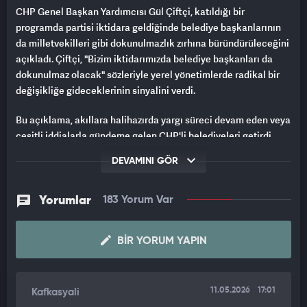
CHP Genel Başkan Yardımcısı Gül Çiftçi, katıldığı bir
programda partisi iktidara geldiğinde belediye başkanlarının
da milletvekilleri gibi dokunulmazlık zırhına büründürüleceğini
açıkladı. Çiftçi, "Bizim iktidarımızda belediye başkanları da
dokunulmaz olacak" sözleriyle yerel yönetimlerde radikal bir
değişikliğe gideceklerinin sinyalini verdi.
Bu açıklama, akıllara halihazırda yargı süreci devam eden veya
çeşitli iddialarla gündeme gelen CHP'li belediyeleri getirdi.
Kamuoyunda oluşan genel kanaat, böyle bir düzenlemenin
DEVAMINI GÖR
yerel yönetimlerde denetimi imkansız hale getireceği yönünde.
Yorumlar
183 Yorum Var
BIR YORUM YAPIN
11.05.2026
17:01
Kafkasyali