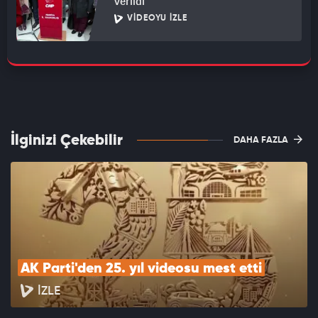
verildi
VIDEOYU İZLE
İlginizi Çekebilir
DAHA FAZLA
AK Parti'den 25. yıl videosu mest etti
İZLE