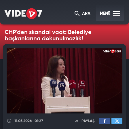
MENÜ
ARA
CHP'den skandal vaat: Belediye
başkanlarına dokunulmazlık!
11.05.2026
01:27
PAYLAŞ