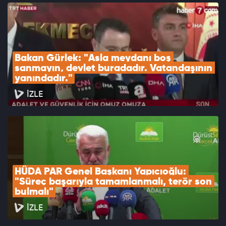
Bakan Gürlek: "Asla meydanı boş 
sanmayın, devlet buradadır. Vatandaşının 
yanındadır."
İZLE
HÜDA PAR Genel Başkanı Yapıcıoğlu: 
"Süreç başarıyla tamamlanmalı, terör son 
bulmalı"
İZLE