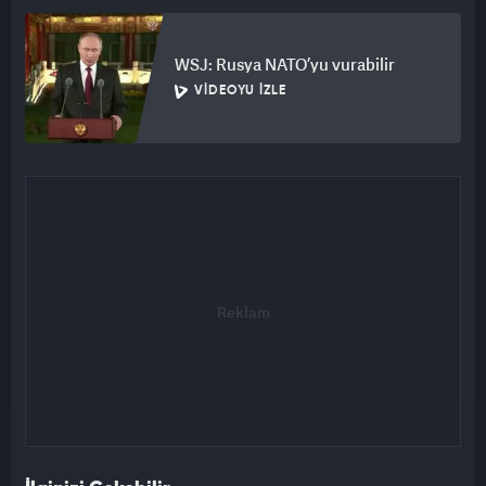
WSJ: Rusya NATO’yu vurabilir
VIDEOYU İZLE