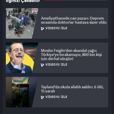
İlginizi Çekebilir
Ameliyathanede can pazarı: Deprem
sırasında doktorlar hastaya siper oldu
VIDEOYU İZLE
Moshe Feiglin'den skandal çağrı:
Türkiye'ye bırakamayız, 800 bin kişi
için derhal sürgün!
VIDEOYU İZLE
Tayland'da okula silahlı saldırı: 6 ölü,
15 yaralı
VIDEOYU İZLE