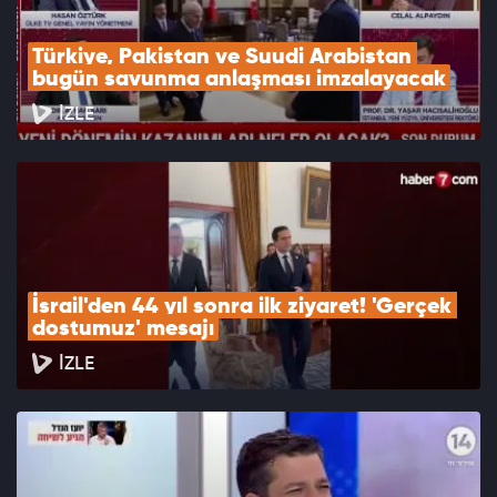
Türkiye, Pakistan ve Suudi Arabistan 
bugün savunma anlaşması imzalayacak
İZLE
İsrail'den 44 yıl sonra ilk ziyaret! 'Gerçek 
dostumuz' mesajı
İZLE