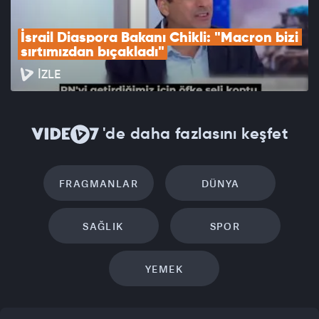
İsrail Diaspora Bakanı Chikli: "Macron bizi 
sırtımızdan bıçakladı"
İZLE
'de daha fazlasını keşfet
FRAGMANLAR
DÜNYA
SAĞLIK
SPOR
YEMEK