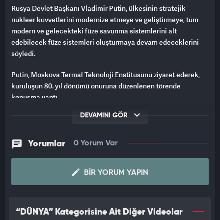
Rusya Devlet Başkanı Vladimir Putin, ülkesinin stratejik
nükleer kuvvetlerini modernize etmeye ve geliştirmeye, tüm
modern ve gelecekteki füze savunma sistemlerini alt
edebilecek füze sistemleri oluşturmaya devam edeceklerini
söyledi.
Putin, Moskova Termal Teknoloji Enstitüsünü ziyaret ederek,
kuruluşun 80. yıl dönümü onuruna düzenlenen törende
konuşma yaptı.
DEVAMINI GÖR
Enstitü çalışanlarının Rusya’nın savunmasını güçlendirmeye
paha biçilmez katkı sağladığını vurgulayan Putin, enstitünün
gelecek onlarca yıl için füze sistemleri okulu kurduğunu dile
Yorumlar
0 Yorum Var
getirdi.
Bu kurumun, kara ve denizde konuşlandırılan, katı yakıtlı
BIR YORUM YAPIN
nükleer füze sistemlerinin önde gelen yerli geliştiricisi
olduğuna dikkat çeken Putin, enstitü ve diğer savunma sanayi
kurumlarının birlikte çalışmasıyla dünya çapında bilinen
“DÜNYA” Kategorisine Ait Diğer Videolar
stratejik füze sistemlerinin yaratıldığını ve sahaya sürüldüğünü