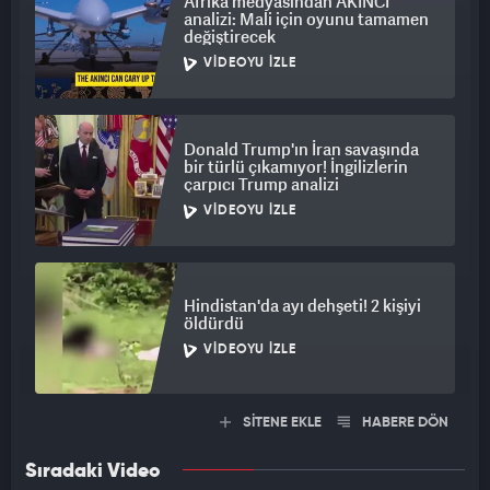
Afrika medyasından AKINCI
analizi: Mali için oyunu tamamen
değiştirecek
VIDEOYU İZLE
Donald Trump'ın İran savaşında
bir türlü çıkamıyor! İngilizlerin
çarpıcı Trump analizi
VIDEOYU İZLE
Hindistan'da ayı dehşeti! 2 kişiyi
öldürdü
VIDEOYU İZLE
SİTENE EKLE
HABERE DÖN
Sıradaki Video