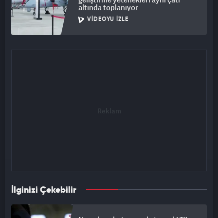
altında toplanıyor
VIDEOYU İZLE
İlginizi Çekebilir