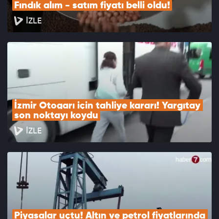
Fındık alım - satım fiyatı belli oldu!
İZLE
İzmir Otogarı için tahliye kararı! Yargıtay 
son noktayı koydu
İZLE
Piyasalar uçtu! Altın ve petrol fiyatlarında 