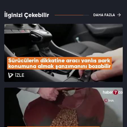
İlginizi Çekebilir
DAHA FAZLA
Sürücülerin dikkatine aracı yanlış park 
konumuna almak şanzımanını bozabilir
İZLE