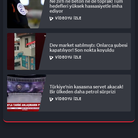
Ne zırh ne beton ne de toprak! Tüm
hedefleri yüksek hassasiyetle imha
ediyor
VIDEOYU İZLE
Dev market satılmıştı: Onlarca şubesi
kapatılıyor! Son nokta koyuldu
VIDEOYU İZLE
Türkiye'nin kasasına servet akacak!
Bir ülkeden daha petrol sürprizi
VIDEOYU İZLE