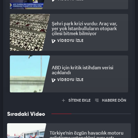
Şehri park krizi vurdu: Araç var,
yer yok İstanbulluların otopark
çilesi bitmek bilmiyor
VIDEOYU İZLE
ABD için kritik istihdam verisi
açıklandı
VIDEOYU İZLE
SİTENE EKLE
HABERE DÖN
Sıradaki Video
Türkiye'nin özgün havacılık motoru
geliştirme yetenekleri aynı çatı