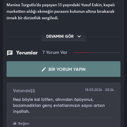
Manisa Turgutlu’da yaşayan 13 yaşındaki Yusuf Eskin, kapalı
marketten aldığı ekmeğin parasını kutunun altına bırakarak
örnek bir dürüstlük sergiledi.
DEVAMINI GÖR
Yorumlar
7 Yorum Var
BIR YORUM YAPIN
18.05.2026
05:24
VatandaŞŞ
Hep böyle kal lütfen, alnından öpüyoruz,
bozamadıkları genç evlatlarımızın sayısı artsın
inşallah.
Beğen