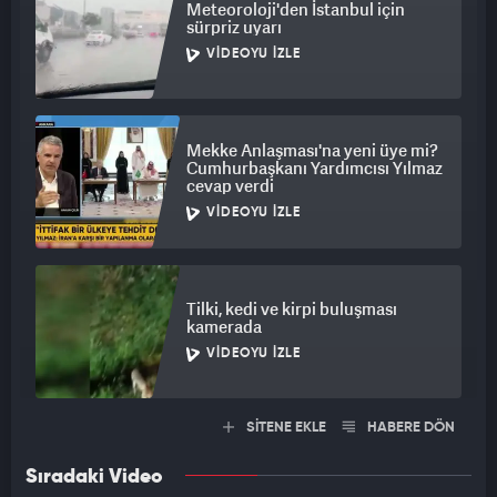
Meteoroloji'den İstanbul için
sürpriz uyarı
VIDEOYU İZLE
Mekke Anlaşması'na yeni üye mi?
Cumhurbaşkanı Yardımcısı Yılmaz
cevap verdi
VIDEOYU İZLE
Tilki, kedi ve kirpi buluşması
kamerada
VIDEOYU İZLE
SİTENE EKLE
HABERE DÖN
Sıradaki Video