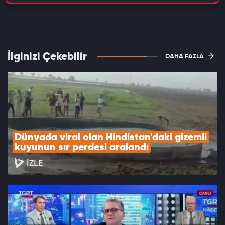
İlginizi Çekebilir
DAHA FAZLA
Dünyada viral olan Hindistan'daki gizemli 
kuyunun sır perdesi aralandı
İZLE