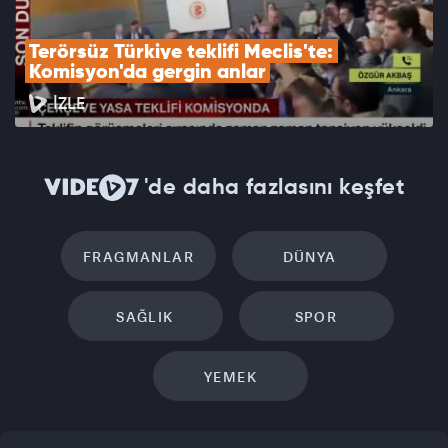
Terörsüz Türkiye teklifi Meclis'te: 
Komisyon'da gergin anlar
İZLE
'de daha fazlasını keşfet
FRAGMANLAR
DÜNYA
SAĞLIK
SPOR
YEMEK