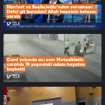
Hürriyet ve Beşikçioğlu'ndan veryansın: 
Defol git buradan! Allah hepsinin belasını 
versin
İZLE
Cami yolunda acı son: Motosikletin 
çarptığı 78 yaşındaki adam hayatını 
kaybetti
İZLE