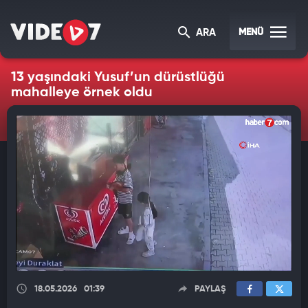
MENÜ
ARA
13 yaşındaki Yusuf’un dürüstlüğü
mahalleye örnek oldu
18.05.2026
01:39
PAYLAŞ