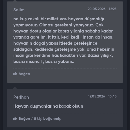
gün kasanın üzerindeyken hiçbir sebep yokken göz göze
20.05.2026
12:23
Selim
geldik. Kollarımı açtığımda birden boynuma atladı. O günden
sonra kollarımı her açtığımda gelip boynuma sarılmaya
ne kuş zekalı bir millet var. hayvan düşmalığı
başladı. Bu anları ilk olarak anneme göstermek istedim.
yapmıyoruz. Olması gerekeni yapıyoruz. Çok
hayvan dostu olanlar kobra yılanla sabaha kadar
Güvenlik kamerasından ekran kaydı alıp birleştirerek sanal
yatında görelim. it ittir. kedi kedi , insan da insan.
medyaya yükledim. Görüntüler beklemediğim kadar çok
hayvanın doğal yapısı itlerde çeteleşince
yayıldı. Şu an Hollanda'dan makale yazmak için ulaşanlar,
saldırgan, kedilerde çeteleşme yok. ama hepsinin
İsviçre'den arayıp 'Bir kedi nasıl böyle davranabiliyor' diye
insan gibi kendine has karakteri var. Bazısı yılışık,
soranlar var. Şimdi bu güzel tepkilerle uğraşıyorum" diye
bazısı insancıl , bazısı yabani..
konuştu.
Beğen
19.05.2026
15:48
Perihan
Hayvan düşmanlarına kapak olsun
Beğen
/ 8 kişi beğenmiş