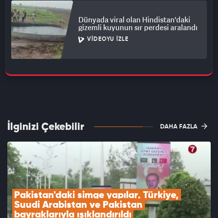
Dünyada viral olan Hindistan'daki
gizemli kuyunun sır perdesi aralandı
VIDEOYU İZLE
İlginizi Çekebilir
DAHA FAZLA
Pakistan'daki simge yapılar, Türkiye, 
Suudi Arabistan ve Pakistan 
bayraklarıyla ışıklandırıldı