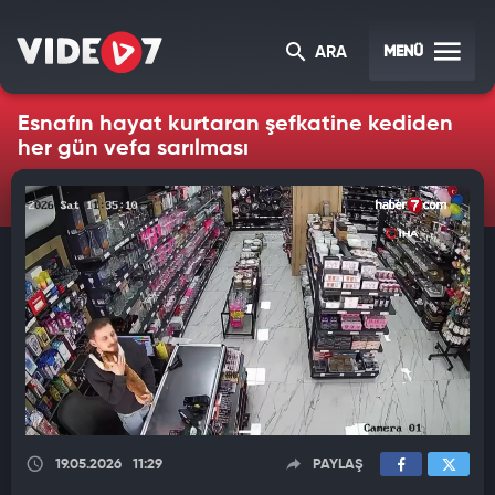
MENÜ
ARA
Esnafın hayat kurtaran şefkatine kediden
her gün vefa sarılması
19.05.2026
11:29
PAYLAŞ