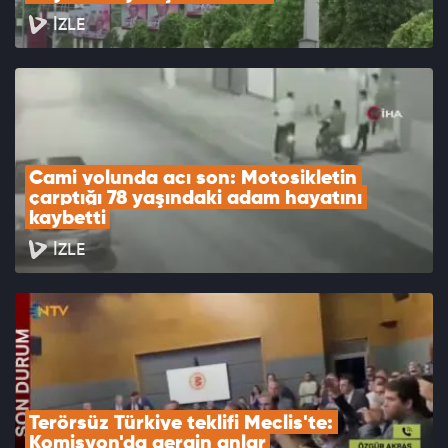
İZLE
Cami yolunda acı son: Motosikletin 
çarptığı 78 yaşındaki adam hayatını 
kaybetti
İZLE
Terörsüz Türkiye teklifi Meclis'te: 
Komisyon'da gergin anlar