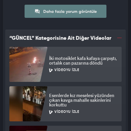
Daha fazla yorum görüntüle
“GÜNCEL” Kategorisine Ait Diğer Videolar
İki motosiklet kafa kafaya çarpıştı,
ortalık can pazarına döndü
VIDEOYU İZLE
Esenlerde kız meselesi yüzünden
çıkan kavga mahalle sakinlerini
korkuttu
VIDEOYU İZLE