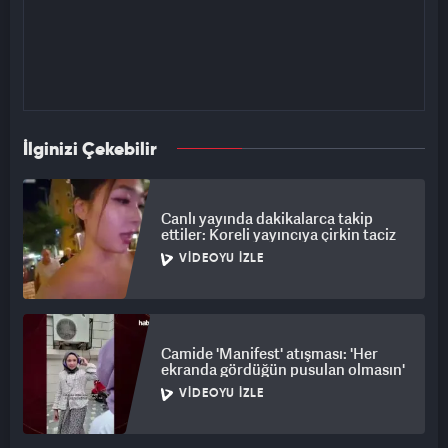
İlginizi Çekebilir
Canlı yayında dakikalarca takip
ettiler: Koreli yayıncıya çirkin taciz
VIDEOYU İZLE
Camide 'Manifest' atışması: 'Her
ekranda gördüğün pusulan olmasın'
VIDEOYU İZLE