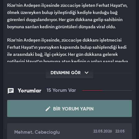
Rize'nin Ardeşen ilçesinde züccaciye işleten Ferhat Hayat'ın,
ölmek üzereyken bulup iyileştirdiği kediyle kurduğu bağ
görenleri duygulandırıyor. Her gün dükkana gelip sahibinin
boynuna sarılan kedinin görüntüleri dünyada viral oldu.
Rize'nin Ardeşen ilçesinde, züccaciye dükkanı işletmecisi
Ferhat Hayat'ın yavruyken kapısında bulup sahiplendiği kedi
ile arasındaki bağ, ilgi çekiyor. Her gün dükkana gelerek
patilerini Hayat'ın boynuna atan kedinin o anları sanal medya
ilgi görüyor. Ferhat Hayat, "Bir gün kasanın üzerindeyken hiçbir
DEVAMINI GÖR
sebep yokken göz göze geldik. Kollarımı açtığımda birden
boynuma atladı. O günden sonra kollarımı her açtığımda gelip
boynuma sarılmaya başladı" dedi.
Yorumlar
15 Yorum Var
ÖLÜMDEN DÖNEN KEDİNİN MİNNET DUYGUSU
BIR YORUM YAPIN
İlçede züccaciye dükkanı işleten Ferhat Hayat, yaklaşık 1 yıl
önce iş yerini ilk açtığı günlerde kapısında bitkin halde bir kedi
yavrusu buldu. Kediyi sahiplenerek içeri alan Hayat, hayvanın
22.05.2026
22:05
Mehmet. Cebecioglu
tüm bakımlarını ve veteriner tedavilerini üstlendi. Sağlığına