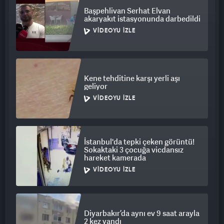
Başpehlivan Serhat Elvan
akaryakıt istasyonunda darbedildi
VIDEOYU İZLE
Kene tehditine karşı yerli aşı
geliyor
VIDEOYU İZLE
İstanbul'da tepki çeken görüntü!
Sokaktaki 3 çocuğa vicdansız
hareket kamerada
VIDEOYU İZLE
Diyarbakır’da aynı ev 9 saat arayla
2 kez yandı