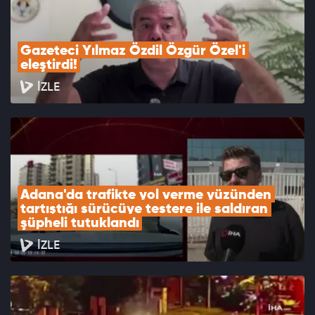
Gazeteci Yılmaz Özdil Özgür Özel'i 
eleştirdi!
İZLE
Adana'da trafikte yol verme yüzünden 
tartıştığı sürücüye testere ile saldıran 
şüpheli tutuklandı
İZLE