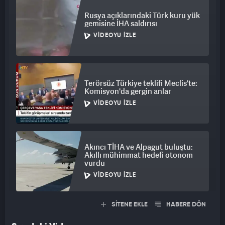
Rusya açıklarındaki Türk kuru yük
gemisine İHA saldırısı
VIDEOYU İZLE
Terörsüz Türkiye teklifi Meclis'te:
Komisyon'da gergin anlar
VIDEOYU İZLE
Akıncı TİHA ve Alpagut buluştu:
Akıllı mühimmat hedefi otonom
vurdu
VIDEOYU İZLE
SİTENE EKLE
HABERE DÖN