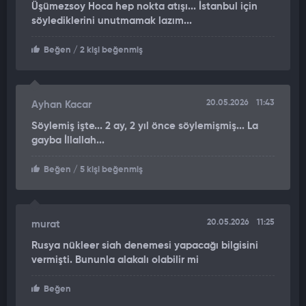
Üşümezsoy Hoca hep nokta atışı... İstanbul için
söylediklerini unutmamak lazım...
"BAĞIMSIZ BİR DEPREME BENZİYOR"
Beğen
/ 2 kişi beğenmiş
Bölgenin geçmişten bu yana süregelen sismik aktivitesine
değinen Ersoy, sarsıntının niteliği hakkında şu ifadeleri
kullandı:
20.05.2026
11:43
Ayhan Kacar
"Ama Malatya’nın özelliği dediğim gibi 2023’ten beri çok artçı
Söylemiş işte... 2 ay, 2 yıl önce söylemişmiş... La
deprem üretti. Bu artçıya benzemiyor, müstakil bir depreme
gayba İllallah...
benziyor. Bağımsız bir depreme benziyor. Bundan sonra
meydana gelebilecek depremleri de izlememiz şart."
Beğen
/ 5 kişi beğenmiş
ŞENER ÜŞÜMEZSOY’DAN AÇIKLAMA: 6,5 ALTINDA DEPREM
POTANSİYELİ VAR
20.05.2026
11:25
murat
Deprem Uzmanı Prof. Dr. Şener Üşümezsoy ise “Pütürge
Rusya nükleer siah denemesi yapacağı bilgisini
kırılmıyor onun yerine yan yollarda kırılmalar yapıyor.
vermişti. Bununla alakalı olabilir mi
Pütürge’deki fay kırılmasının 6,5 altında bir deprem potansiyeli
var.” ifadelerini kullandı.
Beğen