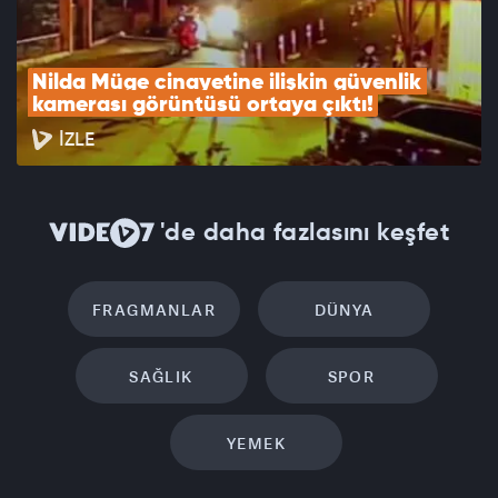
Nilda Müge cinayetine ilişkin güvenlik 
kamerası görüntüsü ortaya çıktı!
İZLE
'de daha fazlasını keşfet
FRAGMANLAR
DÜNYA
SAĞLIK
SPOR
YEMEK