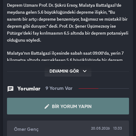
Deprem Uzmanı Prof. Dr. Şükrü Ersoy, Malatya Battalgazi'de
meydana gelen 5.6 büyüklüğündeki depreme ilişkin, "Bu
sarsıntı bir artçı depreme benzemiyor, bağımsız ve müstakil bir
deprem gibi duruyor." dedi. Prof. Dr. Şener Üşümezsoy ise
Pütürge'deki fay kırılmasının 6.5 altında bir deprem potansiyeli
olduğunu söyledi.
Malatya'nın Battalgazi ilçesinde sabah saat 09:00'da, yerin 7
kilometre altında gerçekleşen 5.6 büyüklüğünde bir deprem
meydana geldi. Sarsıntının ardından bölgedeki sismik
DEVAMINI GÖR
hareketliliği değerlendiren Deprem Uzmanı Şükrü Ersoy önemli
açıklamalarda bulundu.
Yorumlar
9 Yorum Var
Ersoy, depremin meydana geldiği bölgenin harita üzerindeki
konumuna dikkat çekerek, "Merkez üssüne bakıldığında
BIR YORUM YAPIN
burada ana faylar görünmüyor. Mutlaka bir fay üzerinde
geliştiği kesin ama diri fay haritası üzerine baktığımızda
burada çok büyük deprem üretecek bir fay görünmüyor.
Sanıyorum bu bölgenin tali fayları, ikinci fayları üzerinde
20.05.2026
13:33
Ömer Genç
gelişmiş olabilir." şeklinde konuştu.