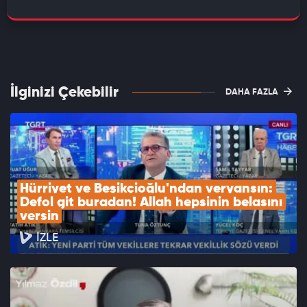
İlginizi Çekebilir
DAHA FAZLA
Hürriyet ve Beşikçioğlu'ndan veryansın: 
Defol git buradan! Allah hepsinin belasını 
versin
İZLE