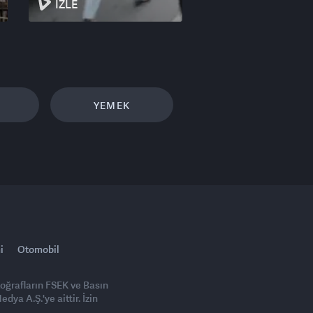
İZLE
YEMEK
i
Otomobil
toğrafların FSEK ve Basın
ya A.Ş.'ye aittir. İzin