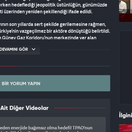
erken hedeflediği jeopolitik üstünlüğün, günümüzde
ti üzerinden yeniden şekillendiği ifade edildi.
ının son yıllarda sert şekilde gerilemesine rağmen,
ürkiye’nin vazgeçilmez bir aktöre dönüştüğü belirtildi.
n Güney Gaz Koridoru’nun merkezinde yer alan
 kritik altyapılar sayesinde yalnızca bir transit ülke
DEVAMINI GÖR
e fiyat belirleyici bir merkez olmayı hedeflediği
ması nedeniyle Avrupa’nın Ankara’ya karşı Rusya’ya
ası geliştirmesinin zor olduğuna dikkat çekildi.
 taşımayı amaçlayan EastMed projesinin
BIR YORUM YAPIN
 buna karşılık Türkiye’nin geliştirdiği enerji ve ulaşım
dığı belirtilerek, Ankara’nın jeopolitik mücadelesini
caret hatları üzerinden yürüttüğü değerlendirmesi
it Diğer Videolar
İlgin
eden enerjide bağımsız olma hedefi! TPAO'nun