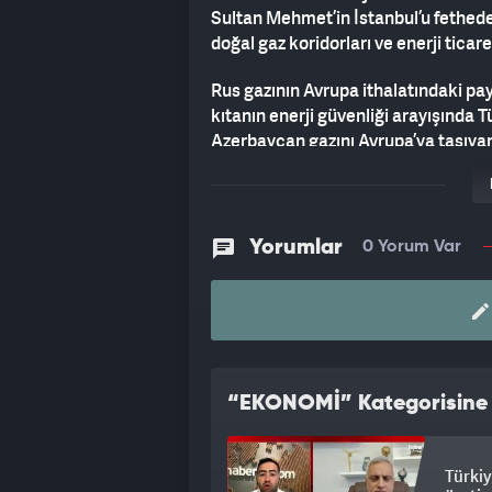
Sultan Mehmet’in İstanbul’u fethed
doğal gaz koridorları ve enerji ticare
Rus gazının Avrupa ithalatındaki pay
kıtanın enerji güvenliği arayışında T
Azerbaycan gazını Avrupa’ya taşıya
Türkiye’nin, TANAP başta olmak üzere
değil, aynı zamanda enerji ticaretind
kaydedildi.
Yorumlar
0 Yorum Var
Analizde, Türkiye’nin NATO üyesi ol
uyguladığı türden bir baskı mekanizm
İsrail’in Avrupa’ya doğrudan enerji
belirsizliklerle karşı karşıya olduğu,
koridorlarının bölgesel etkisini artır
güvenlik alanından çok enerji ve ti
“EKONOMİ” Kategorisine A
yapıldı.
Türkiy