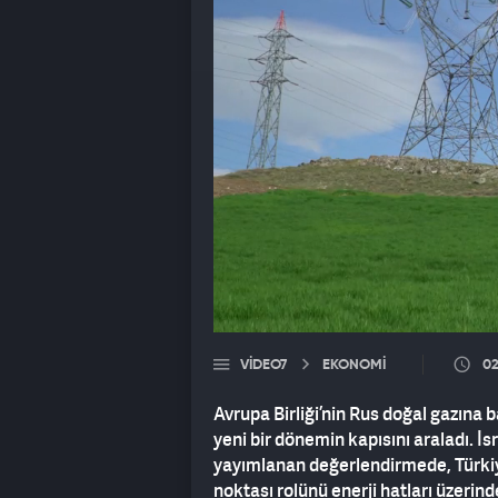
VIDEO7
EKONOMİ
02
Avrupa Birliği’nin Rus doğal gazına b
yeni bir dönemin kapısını araladı. İs
yayımlanan değerlendirmede, Türkiye
noktası rolünü enerji hatları üzerin