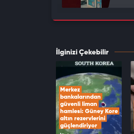
Kredi 
edin
VID
İlginizi Çekebilir
Altınd
verisi
VID
Merkez 
bankalarından 
güvenli liman 
hamlesi: Güney Kore 
altın rezervlerini 
güçlendiriyor  