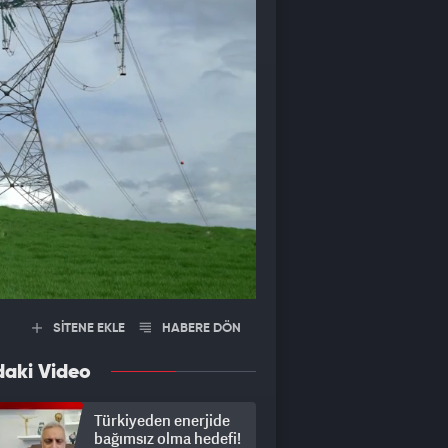
SİTENE EKLE
HABERE DÖN
daki Video
Türkiyeden enerjide
bağımsız olma hedefi!