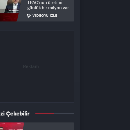
TPAO'nun üretimi
günlük bir milyon varil
petrole çıkacak
VIDEOYU İZLE
izi Çekebilir