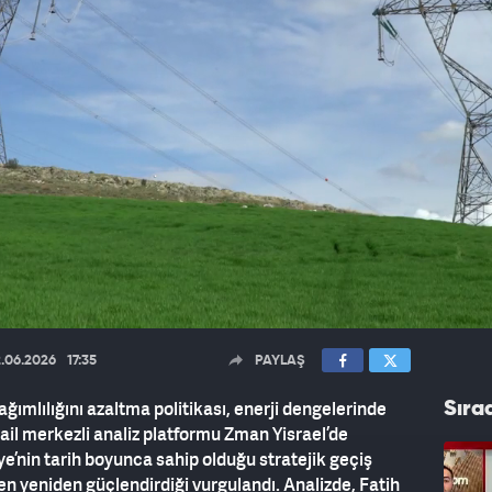
.06.2026
17:35
PAYLAŞ
ağımlılığını azaltma politikası, enerji dengelerinde
Sıra
rail merkezli analiz platformu Zman Yisrael’de
’nin tarih boyunca sahip olduğu stratejik geçiş
den yeniden güçlendirdiği vurgulandı. Analizde, Fatih