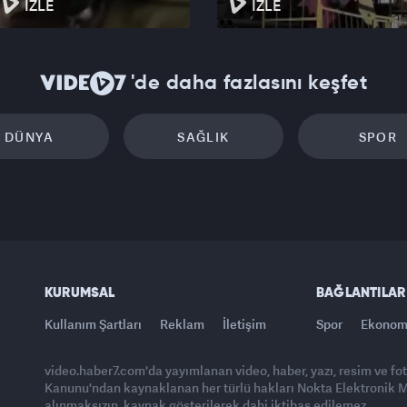
İZLE
İZLE
'de daha fazlasını keşfet
DÜNYA
SAĞLIK
SPOR
KURUMSAL
BAĞLANTILAR
Kullanım Şartları
Reklam
İletişim
Spor
Ekonom
video.haber7.com'da yayımlanan video, haber, yazı, resim ve fo
Kanunu'ndan kaynaklanan her türlü hakları Nokta Elektronik Med
alınmaksızın, kaynak gösterilerek dahi iktibas edilemez.