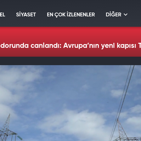
EL
SİYASET
EN ÇOK İZLENENLER
DİĞER
ridorunda canlandı: Avrupa’nın yeni kapısı 