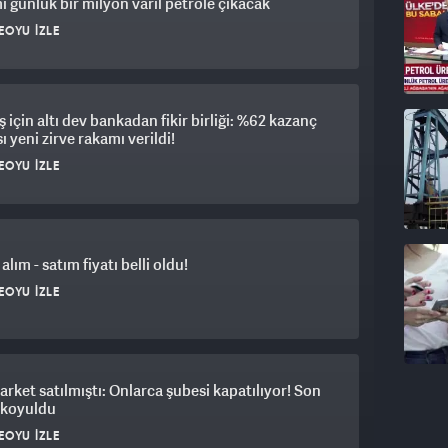
i günlük bir milyon varil petrole çıkacak
EOYU İZLE
için altı dev bankadan fikir birliği: %62 kazanç
ı yeni zirve rakamı verildi!
EOYU İZLE
alım - satım fiyatı belli oldu!
EOYU İZLE
rket satılmıştı: Onlarca şubesi kapatılıyor! Son
 koyuldu
EOYU İZLE