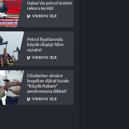
Gabar'da petrol üretim
rekoru kırıldı!
VIDEOYU İZLE
Petrol fiyatlarında
büyük düşüş! Altın
uçuşta!
VIDEOYU İZLE
Cüzdanları sinsice
boşaltan dijital tuzak:
"Küçük Rakam"
sendromuna dikkat!
VIDEOYU İZLE