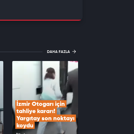
DAHA FAZLA
İzmir Otogarı için 
tahliye kararı! 
Yargıtay son noktayı 
koydu