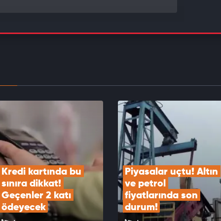
kartları "maaş" gibi kullanılıyor! Buna çok dikkat
EOYU İZLE
a yeni zirve mi, sert satış mı? Gözler ABD
nde!
EOYU İZLE
Kredi kartında bu 
Piyasalar uçtu! Altın 
sınıra dikkat! 
ve petrol 
Geçenler 2 katı 
fiyatlarında son 
ödeyecek
durum!