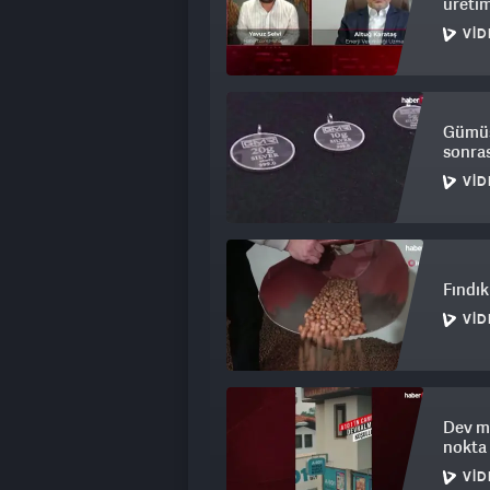
üretim
VID
Gümüş 
sonras
VID
Fındık 
VID
Dev ma
nokta
VID