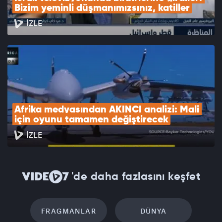
Bizim yeminli düşmanımızsınız, katiller
İZLE
Afrika medyasından AKINCI analizi: Mali 
için oyunu tamamen değiştirecek
İZLE
'de daha fazlasını keşfet
FRAGMANLAR
DÜNYA