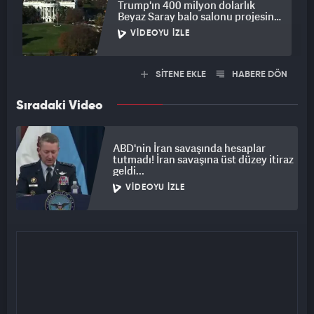
Trump'ın 400 milyon dolarlık
Beyaz Saray balo salonu projesine
engel
VIDEOYU İZLE
SİTENE EKLE
HABERE DÖN
Sıradaki Video
ABD'nin İran savaşında hesaplar
tutmadı! İran savaşına üst düzey itiraz
geldi...
VIDEOYU İZLE