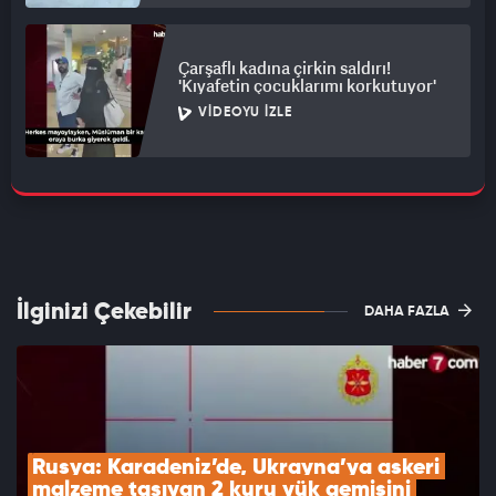
Çarşaflı kadına çirkin saldırı!
'Kıyafetin çocuklarımı korkutuyor'
VIDEOYU İZLE
İlginizi Çekebilir
DAHA FAZLA
Rusya: Karadeniz’de, Ukrayna’ya askeri 
malzeme taşıyan 2 kuru yük gemisini 