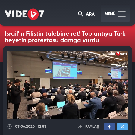
MENÜ
ARA
İsrail'in Filistin talebine ret! Toplantıya Türk
heyetin protestosu damga vurdu
03.06.2026
12:53
PAYLAŞ