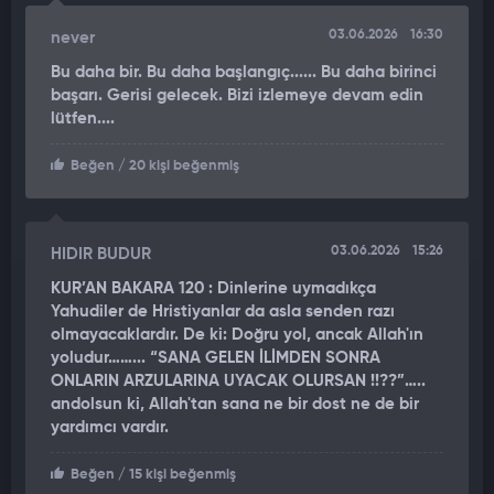
03.06.2026
16:30
never
Bu daha bir. Bu daha başlangıç...... Bu daha birinci
başarı. Gerisi gelecek. Bizi izlemeye devam edin
lütfen....
Beğen
/ 20 kişi beğenmiş
03.06.2026
15:26
HIDIR BUDUR
KUR’AN BAKARA 120 : Dinlerine uymadıkça
Yahudiler de Hristiyanlar da asla senden razı
olmayacaklardır. De ki: Doğru yol, ancak Allah'ın
yoludur……... “SANA GELEN İLİMDEN SONRA
ONLARIN ARZULARINA UYACAK OLURSAN !!??”…..
andolsun ki, Allah'tan sana ne bir dost ne de bir
yardımcı vardır.
Beğen
/ 15 kişi beğenmiş