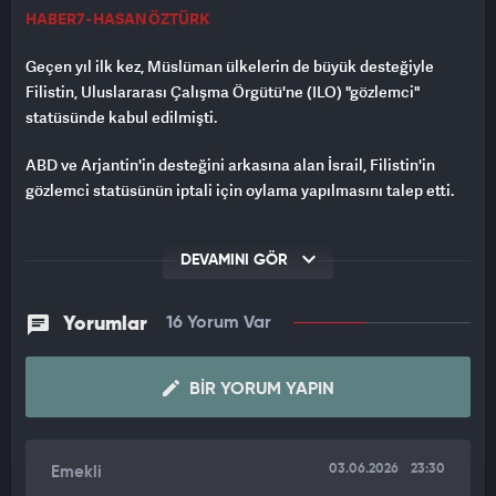
HABER7 - HASAN ÖZTÜRK
Geçen yıl ilk kez, Müslüman ülkelerin de büyük desteğiyle
Filistin, Uluslararası Çalışma Örgütü'ne (ILO) "gözlemci"
statüsünde kabul edilmişti.
ABD ve Arjantin'in desteğini arkasına alan İsrail, Filistin'in
gözlemci statüsünün iptali için oylama yapılmasını talep etti.
Yapılan oylamada İsrail'in talebi reddedildi. Ancak İsrail bir
oylama daha istedi.
DEVAMINI GÖR
Bu talebin ardından salonda Türkiye cephesinden tepki geldi.
Yorumlar
16 Yorum Var
Aralarında Çalışma ve Sosyal Güvenlik Bakanı Vedat Işıkhan
ve Ülke TV Genel Yayın Yönetmeni Hasan Öztürk'ün de olduğu
Türk heyeti, ellerini masaya vurarak protesto yaptı. Protesto
BIR YORUM YAPIN
sırasında Filistin bayrağı açılırken, diğer bazı ülke
temsilcilerinin de destek olduğu görüldü.
03.06.2026
23:30
Emekli
Günün sonunda, İsrail'in talebi kabul edilmedi. Filistin'in