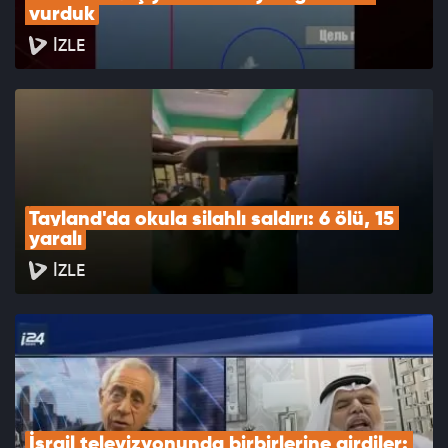
vurduk
İZLE
Tayland'da okula silahlı saldırı: 6 ölü, 15 
yaralı
İZLE
İsrail televizyonunda birbirlerine girdiler: 