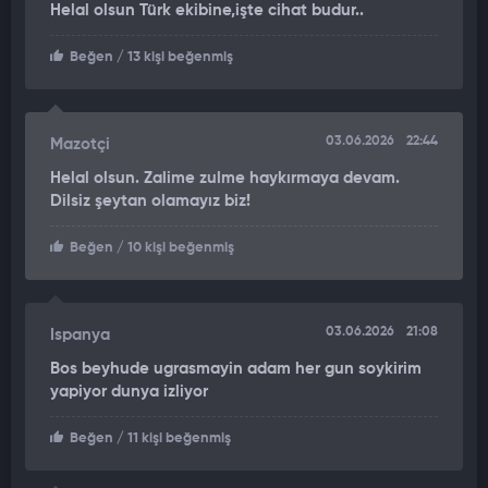
Helal olsun Türk ekibine,işte cihat budur..
gözlemci üye olarak ILO'da kalması kesinleşmiş oldu.
Beğen
/ 13 kişi beğenmiş
03.06.2026
22:44
Mazotçi
Helal olsun. Zalime zulme haykırmaya devam.
Dilsiz şeytan olamayız biz!
Beğen
/ 10 kişi beğenmiş
03.06.2026
21:08
Ispanya
Bos beyhude ugrasmayin adam her gun soykirim
yapiyor dunya izliyor
Beğen
/ 11 kişi beğenmiş