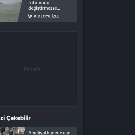
tutumunu
değiştirmezse
açılmayacak”
VIDEOYU İZLE
izi Çekebilir
Ameliyathanede can