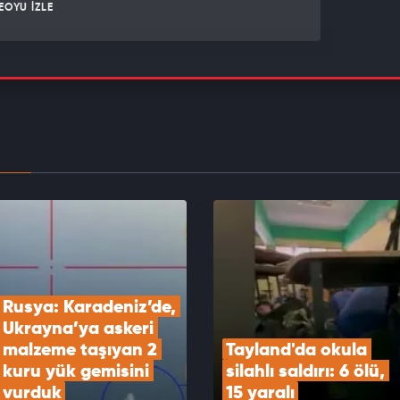
EOYU İZLE
ran'ın gizli para ağına darbe vurdu
EOYU İZLE
Paktı İsveç'te büyük yankı uyandırdı
EOYU İZLE
Rusya: Karadeniz’de, 
Ukrayna’ya askeri 
malzeme taşıyan 2 
Tayland'da okula 
kuru yük gemisini 
silahlı saldırı: 6 ölü, 
vurduk
15 yaralı