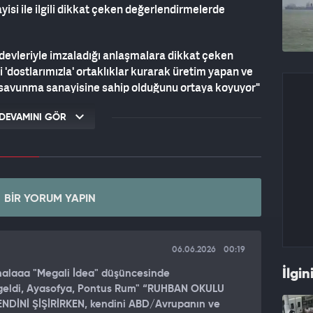
isi ile ilgili dikkat çeken değerlendirmelerde
devleriyle imzaladığı anlaşmalara dikkat çeken
 'dostlarımızla' ortaklıklar kurarak üretim yapan ve
a savunma sanayisine sahip olduğunu ortaya koyuyor"
DEVAMINI GÖR
 ve onunla başa çıkmak için "iyi tanımak gerektiğini"
 çok şey değiştiğini belirterek "Hepsi bizim
 imzaladığı mutabakata vurgu yapan Katsaounis,
BIR YORUM YAPIN
 sözleşmesi imzaladığını ancak sonrasında Safran'ın
ini belirtti. Ayrıca, Safran şirketinin Rafale'lerin
i.
06.06.2026
00:19
kar'ın yüksek teknoloji devi bir şirkete erişim
İlgin
halaaa "Megali İdea" düşüncesinde
ni sundu. Yunan isim, "Bir yandan Türkiye'nin (AB'ye)
ı geldi, Ayasofya, Pontus Rum" “RUHBAN OKULU
an teknoloji devleriyle anlaşmaları devleşiyor ve
NDİNİ ŞİŞİRİRKEN, kendini ABD/Avrupanın ve