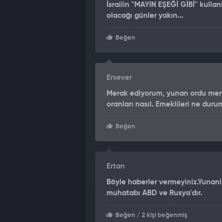
yüksek teknoloji bilgisi ediniyor" diy
İsrailin "MAYIN EŞEĞİ GİBİ" kulla
olacağı günler yakın...
"TÜRKİYE BÜYÜRKEN YUNANİST
Beğen
Ülkesini Türkiye'yle kıyaslayan Kats
savunma ihracatı varken, 2026 yılının
2020-25 döneminde ise toplam ihracatı
Ersever
Yunanistan'ın büyük alımlardaki kat
Dendias'ın söz verdiği yüzde 25'lik y
Merak ediyorum, yunan ordu mensu
oranları nasıl. Emeklileri ne duru
Beğen
Ertan
Böyle haberler vermeyiniz.Yunanlı
muhatabı ABD ve Rusya'dır.
Beğen
/ 2 kişi beğenmiş