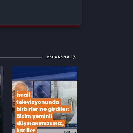
DAHA FAZLA
İsrail 
televizyonunda 
birbirlerine girdiler: 
Bizim yeminli 
düşmanımızsınız, 
katiller