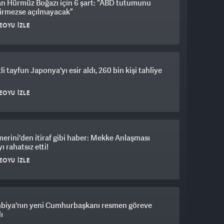
an Hürmüz Boğazı için 6 şart: “ABD tutumunu
tirmezse açılmayacak”
EOYU İZLE
li tayfun Japonya'yı esir aldı, 260 bin kişi tahliye
EOYU İZLE
erini'den itiraf gibi haber: Mekke Anlaşması
ı rahatsız etti!
EOYU İZLE
biya'nın yeni Cumhurbaşkanı resmen göreve
ı