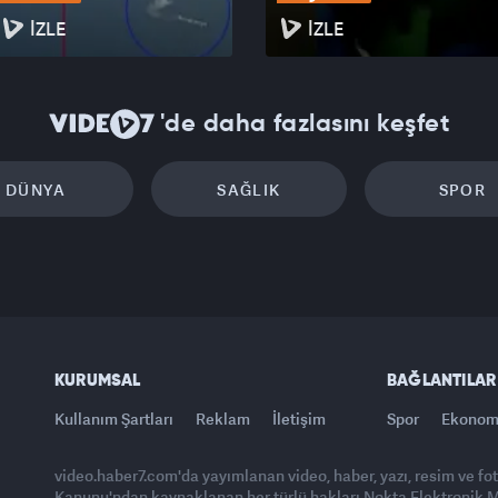
İZLE
İZLE
'de daha fazlasını keşfet
DÜNYA
SAĞLIK
SPOR
KURUMSAL
BAĞLANTILAR
Kullanım Şartları
Reklam
İletişim
Spor
Ekonom
video.haber7.com'da yayımlanan video, haber, yazı, resim ve fo
Kanunu'ndan kaynaklanan her türlü hakları Nokta Elektronik Med