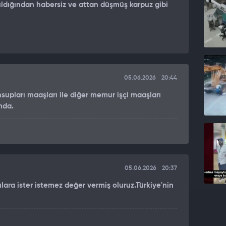
erek sitem etti.
nıldığından habersiz ve attan düşmüş karpuz gibi
AN BAŞARAMADI"
aounis, Türkiye'nin 2025 yılında 8,5 milyar dolar
 ilk yarısında bu rakamın iki milyar dolara ulaştığını;
n 30 milyar doları aştığını belirtti. Bununla birlikte
05.06.2026
20:44
ılımının sıfır olduğunu; Milli Savunma Bakanı Nikos
erli katılım oranı hâlâ sağlanamadığını söyledi.
pları maaşları ile diğer memur işçi maaşları
mda.
05.06.2026
20:37
lara ister istemez değer vermiş oluruz.Türkiye'nin