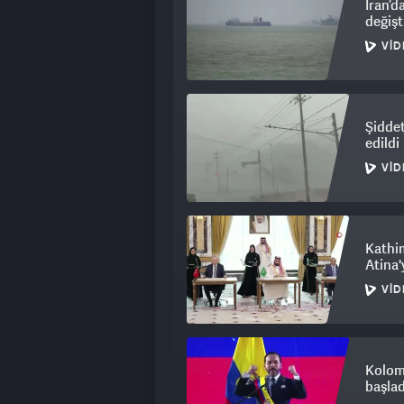
İran’d
değiş
VID
Şiddet
edildi
VID
Kathim
Atina'y
VID
Kolom
başlad