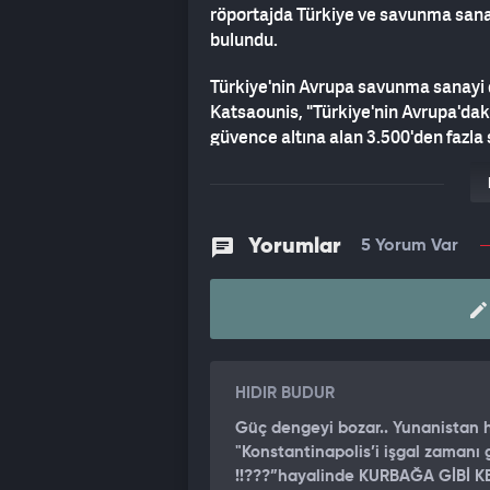
röportajda Türkiye ve savunma sanay
bulundu.
Türkiye'nin Avrupa savunma sanayi 
Katsaounis, "Türkiye'nin Avrupa'daki
güvence altına alan 3.500'den fazl
dedi.
Türkiye'yi "tehdit" olarak niteleyen
söyleyen emekli Yunan Albay, Ege'de
Yorumlar
5 Yorum Var
aleyhimize" dedi.
Baykar'ın Fransız Safran şirketiyle
Yunanistan'ın Safran ile bir tedarik
Yunanistan'a ürün vermekten vazgeçtiğ
parçalarını ürettiğine de dikkat çekt
HIDIR BUDUR
Katsaounis, Yunanistan'ın aksine Bay
Güç dengeyi bozar.. Yunanistan 
sağlayabildiğine yönelik eleştirileri
"Konstantinapolis’i işgal zaman
katılımını veto ediyoruz, diğer yand
!!???”hayalinde KURBAĞA GİBİ KE