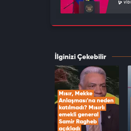
VID
ABD, İ
VID
İlginizi Çekebilir
Mekke 
VID
Mısır, Mekke 
Anlaşması'na neden 
katılmadı? Mısırlı 
emekli general 
Samir Ragheb 
açıkladı