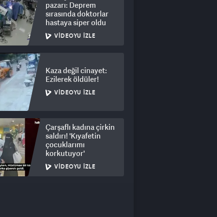
pazarı: Deprem
sırasında doktorlar
hastaya siper oldu
VIDEOYU İZLE
Kaza değil cinayet:
Ezilerek öldüler!
VIDEOYU İZLE
Çarşaflı kadına çirkin
saldırı! 'Kıyafetin
çocuklarımı
korkutuyor'
VIDEOYU İZLE