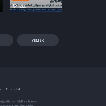
İZLE
YEMEK
i
Otomobil
toğrafların FSEK ve Basın
ya A.Ş.'ye aittir. İzin