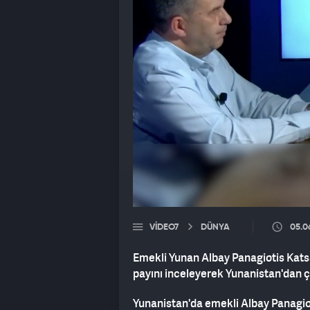
VIDEO7
DÜNYA
05.0
Emekli Yunan Albay Panagiotis Kats
payını inceleyerek Yunanistan'dan ço
Yunanistan'da emekli Albay Panagiot