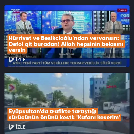
Hürriyet ve Beşikçioğlu'ndan veryansın: 
Defol git buradan! Allah hepsinin belasını 
versin
İZLE
Eyüpsultan'da trafikte tartıştığı 
sürücünün önünü kesti: 'Kafanı keserim'
İZLE