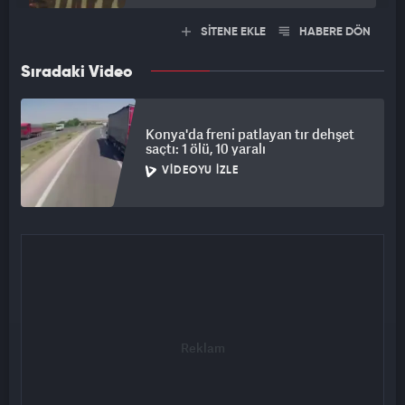
SİTENE EKLE
HABERE DÖN
Sıradaki Video
Konya'da freni patlayan tır dehşet
saçtı: 1 ölü, 10 yaralı
VIDEOYU İZLE