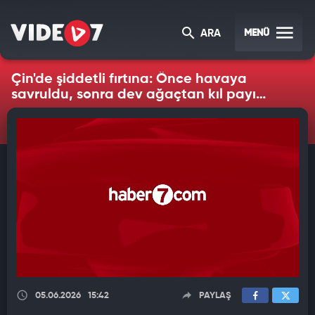
MENÜ
ARA
Çin'de şiddetli fırtına: Önce havaya
savruldu, sonra dev ağaçtan kıl payı
kurtuldu!
05.06.2026
15:42
PAYLAŞ