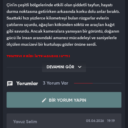
Çin’in çeşitli bölgelerinde etkili olan şiddetli tayfun, hayatı
durma noktasına getirirken arkasında korku dolu anlar bıraktı.
Saatteki hızı yüzlerce kilometreyi bulan rüzgarlar evlerin
çatılarını uçurdu, ağaçları kökünden söktü ve araçları kağıt
gibi savurdu. Ancak kameralara yansıyan bir görüntü, doğanın
gücü ile insan arasındaki amansız mücadeleyi ve saniyelerle
ölçülen mucizevi bir kurtuluşu gözler önüne serdi.
TENTEYLE BİRLİKTE HAVAYA UÇTU
DEVAMINI GÖR
Olay anında, bir dükkanın önündeki tenteyi rüzgardan korumak
ve uçmasını engellemek isteyen bir kişi, hayatının en büyük
hatasını yaptı. Şiddetli rüzgarın tenteyi havalandırmasıyla
Yorumlar
3 Yorum Var
birlikte, tutunmaya çalışan adam da tenteyle beraber
metrelerce havaya savruldu. Çevredeki eşyaların uçuştuğu o
BIR YORUM YAPIN
kaos anında talihsiz adam sert bir şekilde yere düştü.
DEV AĞAÇ ÜZERİNE DEVRİLDİ
05.06.2026
19:19
Yavuz Selim
Ancak tehlike bununla da sınırlı kalmadı. Adamın düştüğü