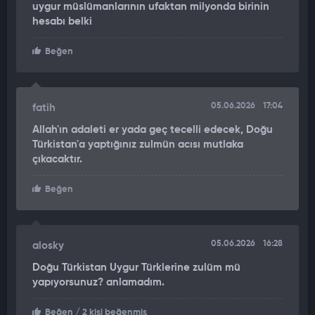
uygur müslümanlarının ufaktan milyonda birinin
yerin hemen yanındaki dev bir ağaç, tayfunun şiddetine daha
hesabı belki
fazla dayanamayarak kökünden söküldü. Adamın henüz
yerdeyken üzerine doğru devrilen dev ağaçtan kaçmak için
Beğen
saniyeleri vardı. Güvenlik kamerası kayıtlarında, adamın son
bir hamleyle ağacın altında kalmaktan kıl payı kurtulduğu
görüldü.
05.06.2026
17:04
fatih
SAĞLIK DURUMU İYİ
Allah'ın adaleti er yada geç tecelli edecek, Doğu
Türkistan'a yaptığınız zulmün acısı mutlaka
Çevredeki vatandaşların yardıma koştuğu adamın, şans eseri
çıkacaktır.
olayı hafif sıyrıklarla atlattığı öğrenildi. Yetkililer, tayfunun
etkili olduğu bölgelerde vatandaşları dışarı çıkmamaları ve
Beğen
mülklerini korumak için canlarını tehlikeye atmamaları
konusunda bir kez daha uyardı.
05.06.2026
16:28
alosky
Doğu Türkistan Uygur Türklerine zulüm mü
yapıyorsunuz? anlamadım.
Beğen
/ 2 kişi beğenmiş