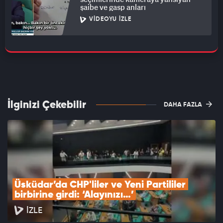
şaibe ve gasp anları
VIDEOYU İZLE
İlginizi Çekebilir
DAHA FAZLA
Üsküdar’da CHP'liler ve Yeni Partililer 
birbirine girdi: ‘Alayınızı…’
İZLE