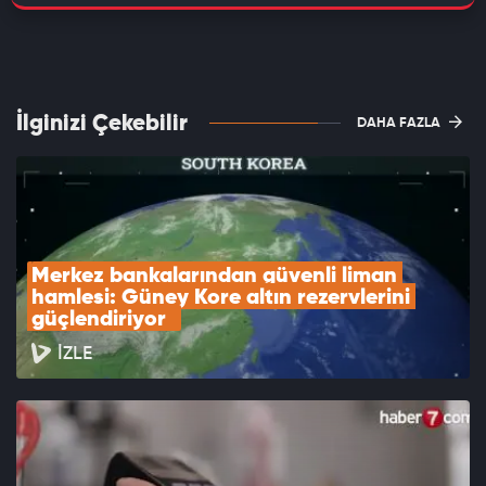
İlginizi Çekebilir
DAHA FAZLA
Merkez bankalarından güvenli liman 
hamlesi: Güney Kore altın rezervlerini 
güçlendiriyor  
İZLE