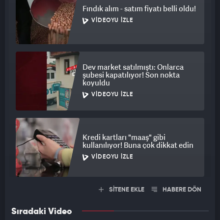
Fındık alım - satım fiyatı belli oldu!
VIDEOYU İZLE
Dev market satılmıştı: Onlarca
şubesi kapatılıyor! Son nokta
koyuldu
VIDEOYU İZLE
Kredi kartları "maaş" gibi
kullanılıyor! Buna çok dikkat edin
VIDEOYU İZLE
SİTENE EKLE
HABERE DÖN
Sıradaki Video