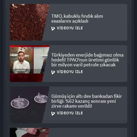
TMO, kabuklu fındık alım
esaslarını açıkladı
VIDEOYU İZLE
Türkiyeden enerjide bağımsız olma
hedefi! TPAO'nun üretimi günlük
bir milyon varil petrole çıkacak
VIDEOYU İZLE
Gümüş için altı dev bankadan fikir
birliği: %62 kazanç sonrası yeni
zirve rakamı verildi!
VIDEOYU İZLE