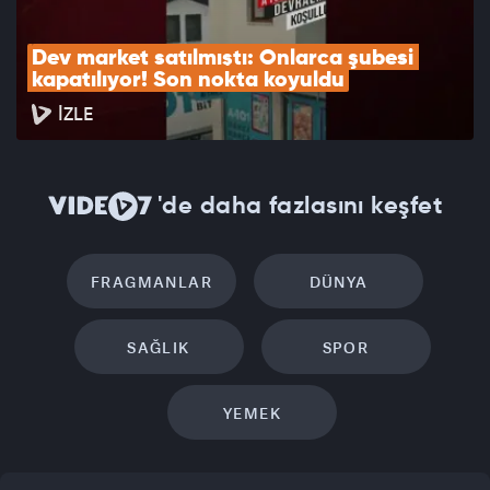
Dev market satılmıştı: Onlarca şubesi 
kapatılıyor! Son nokta koyuldu
İZLE
'de daha fazlasını keşfet
FRAGMANLAR
DÜNYA
SAĞLIK
SPOR
YEMEK