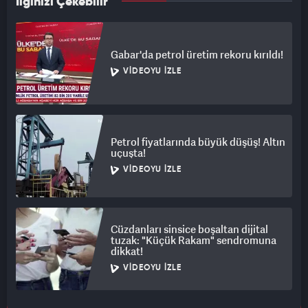
İlginizi Çekebilir
Gabar'da petrol üretim rekoru kırıldı!
VIDEOYU İZLE
Petrol fiyatlarında büyük düşüş! Altın
uçuşta!
VIDEOYU İZLE
Cüzdanları sinsice boşaltan dijital
tuzak: "Küçük Rakam" sendromuna
dikkat!
VIDEOYU İZLE