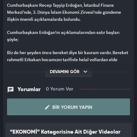
Cumhurbaşkanı Recep Tayyip Erdoğan, İstanbul Finans
Merkezi'nde, 3. Dünya İslam Ekonomi Zirvesi'nde gündeme
ilişkin önemli açıklamalarda bulundu.
Cumhurbaşkanı Erdoğan'ın açıklamalarından satır başları
şöyle;
Biz de her şeyden önce bereket diye bir kavram vardır. Bereket
rahmetli Erbakan hocamızın tarifiyle helal yollardan elde
edilen bir liralık kazancın haram bulaşan iki liralık kazançtan
DEVAMINI GÖR
daha büyük olduğuna inanmakmaktır. Bereket kapitalist
ekonomi teorileri ile anlaşılması mümkün olmayan bir
mefhumdur. Faizin olduğu yerde bereket olmaz. Sömürünün,
Yorumlar
0 Yorum Var
haksızlığın, etik ve ahlak dışı rekabetin olduğu yerde bereket
olmaz.
BIR YORUM YAPIN
“EKONOMİ” Kategorisine Ait Diğer Videolar