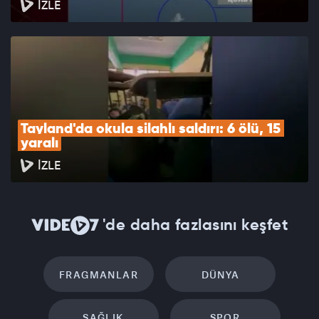
İZLE
Tayland'da okula silahlı saldırı: 6 ölü, 15 
yaralı
İZLE
'de daha fazlasını keşfet
FRAGMANLAR
DÜNYA
SAĞLIK
SPOR