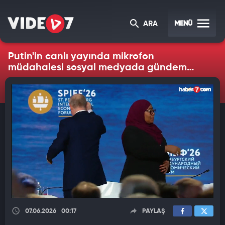
MENÜ
ARA
Putin'in canlı yayında mikrofon
müdahalesi sosyal medyada gündem
oldu
07.06.2026
00:17
PAYLAŞ