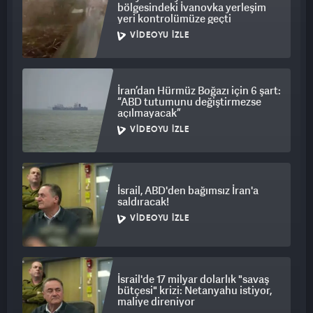
bölgesindeki İvanovka yerleşim
yeri kontrolümüze geçti
VIDEOYU İZLE
İran’dan Hürmüz Boğazı için 6 şart:
“ABD tutumunu değiştirmezse
açılmayacak”
VIDEOYU İZLE
İsrail, ABD'den bağımsız İran'a
saldıracak!
VIDEOYU İZLE
İsrail'de 17 milyar dolarlık "savaş
bütçesi" krizi: Netanyahu istiyor,
maliye direniyor