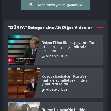
Daha fazla yorum görüntüle
“DÜNYA” Kategorisine Ait Diğer Videolar
Bakan Fidan ilk kez paylaştı: Tarihi
ittifakın adıyla ilgili sürpriz
açıklama
VIDEOYU İZLE
Kosova Başbakanı Kurti'ye
muhalefet milletvekilinden
yumurtalı saldırı
VIDEOYU İZLE
Rusya: Ukrayna'da Harkiv