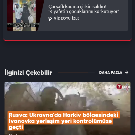
Çarşaflı kadına çirkin saldırı!
'Kıyafetin çocuklarımı korkutuyor'
VIDEOYU İZLE
İlginizi Çekebilir
DAHA FAZLA
Rusya: Ukrayna'da Harkiv bölgesindeki 
İvanovka yerleşim yeri kontrolümüze 
geçti