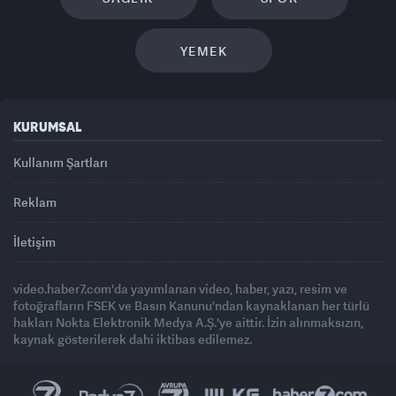
YEMEK
KURUMSAL
Kullanım Şartları
Reklam
İletişim
video.haber7.com'da yayımlanan video, haber, yazı, resim ve
fotoğrafların FSEK ve Basın Kanunu'ndan kaynaklanan her türlü
hakları Nokta Elektronik Medya A.Ş.'ye aittir. İzin alınmaksızın,
kaynak gösterilerek dahi iktibas edilemez.