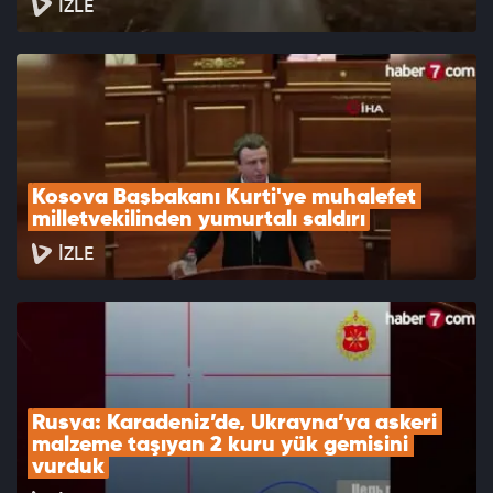
İZLE
Kosova Başbakanı Kurti'ye muhalefet 
milletvekilinden yumurtalı saldırı
İZLE
Rusya: Karadeniz’de, Ukrayna’ya askeri 
malzeme taşıyan 2 kuru yük gemisini 
vurduk