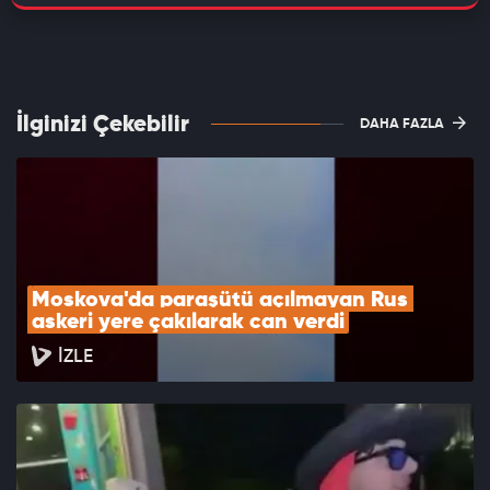
İlginizi Çekebilir
DAHA FAZLA
Moskova'da paraşütü açılmayan Rus 
askeri yere çakılarak can verdi
İZLE