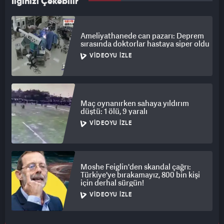
İlginizi Çekebilir
Ameliyathanede can pazarı: Deprem
sırasında doktorlar hastaya siper oldu
VIDEOYU İZLE
Maç oynanırken sahaya yıldırım
düştü: 1 ölü, 9 yaralı
VIDEOYU İZLE
Moshe Feiglin'den skandal çağrı:
Türkiye'ye bırakamayız, 800 bin kişi
için derhal sürgün!
VIDEOYU İZLE