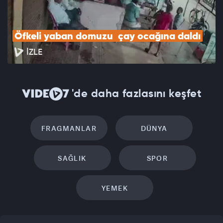
Öfkeli yaban domuzu  çay ocağına daldı
İZLE
'de daha fazlasını keşfet
FRAGMANLAR
DÜNYA
SAĞLIK
SPOR
YEMEK