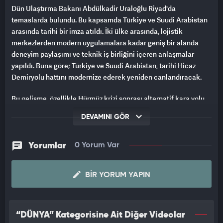
Dün Ulaştırma Bakanı Abdülkadir Uraloğlu Riyad'da
temaslarda bulundu. Bu kapsamda Türkiye ve Suudi Arabistan
arasında tarihi bir imza atıldı. İki ülke arasında, lojistik
merkezlerden modern uygulamalara kadar geniş bir alanda
deneyim paylaşımı ve teknik iş birliğini içeren anlaşmalar
yapıldı. Buna göre; Türkiye ve Suudi Arabistan, tarihi Hicaz
Demiryolu hattını modernize ederek yeniden canlandıracak.
Bu gelişme, özellikle Hürmüz krizi sonrası alternatif kara yolu
taşımacılığının ön plana çıktığı günlerde, ulaşım ve ticaret
DEVAMINI GÖR
esnekliğini artıracak önemli bir gelişme olarak
değerlendiriliyor.
Yorumlar
0 Yorum Var
İsrail merkezli yayın organı Srugim, Türkiye ve Suudi Arabistan
BIR YORUM YAPIN
arasında imzalanan tarihi anlaşmayı "Hayal ve Yıkılışı: Türkiye
ve Suudi Arabistan, İsrail Planına Ölümcül Darbe Vurdu" başlığı
ile manşetlere taşıdı.
“DÜNYA” Kategorisine Ait Diğer Videolar