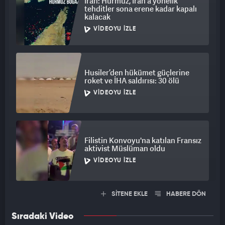
İran: Hürmüz, İran'a yönelik
tehditler sona erene kadar kapalı
kalacak
VIDEOYU İZLE
Husiler’den hükümet güçlerine
roket ve İHA saldırısı: 30 ölü
VIDEOYU İZLE
Filistin Konvoyu'na katılan Fransız
aktivist Müslüman oldu
VIDEOYU İZLE
SİTENE EKLE
HABERE DÖN
Sıradaki Video