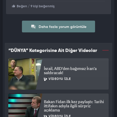
Beğen
/ 9 kişi beğenmiş
Daha fazla yorum görüntüle
“DÜNYA” Kategorisine Ait Diğer Videolar
İsrail, ABD'den bağımsız İran'a
saldıracak!
VIDEOYU İZLE
Bakan Fidan ilk kez paylaştı: Tarihi
ittifakın adıyla ilgili sürpriz
açıklama
VIDEOYU İZLE