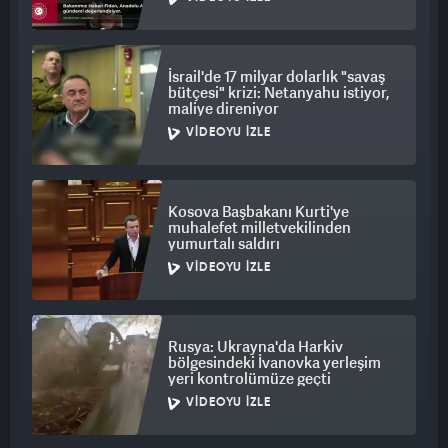
İsrail'de 17 milyar dolarlık "savaş
bütçesi" krizi: Netanyahu istiyor,
maliye direniyor
VIDEOYU İZLE
Kosova Başbakanı Kurti'ye
muhalefet milletvekilinden
yumurtalı saldırı
VIDEOYU İZLE
Rusya: Ukrayna'da Harkiv
bölgesindeki İvanovka yerleşim
yeri kontrolümüze geçti
VIDEOYU İZLE