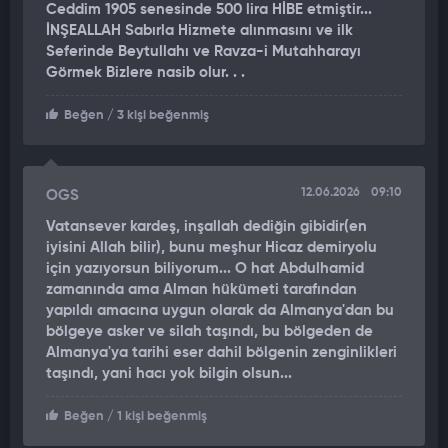
Ceddim 1905 senesinde 500 lira HİBE etmiştir...
aksamaların küresel gıda ve enerji krizini tetiklediğine dikkat
İNŞEALLAH Sabırla Hizmete alınmasını ve ilk
çeken el-Seban, Suudi Arabistan'ın doğusundaki Abkayk'tan
Seferinde Beytullahı ve Ravza-i Mutahharayı
batısındaki Yanbu limanına uzanan mevcut bir hattı olduğunu
Görmek Bizlere nasib olur. . .
hatırlattı. Bu hattın kapasitesinin sınırlı olduğunun altını çizen
el-Seban konuya, "Bu hattın kapasitesi günlük 7 milyon varil ile
Beğen
/ 3 kişi beğenmiş
sınırlı ve sadece petrolü kapsıyor. Ancak Türkiye ile yapılacak
demiryolu hattı, gübre, gıda, petrol ve gazın Umman, Ürdün ve
Suriye üzerinden Türkiye'ye, oradan da Akdeniz'e
12.06.2026
09:10
OGS
ulaştırılmasını sağlayacak. Bu hat, ihracat için güvenli bir
liman sunuyor." sözleriyle işaret etti.
Vatansever kardeş, inşallah dediğin gibidir(en
iyisini Allah bilir), bunu meşhur Hicaz demiryolu
Projenin 100 yılı aşkın süre önce inşa edilen tarihi Hicaz
için yazıyorsun biliyorum... O hat Abdulhamid
zamanında ama Alman hükümeti tarafından
Demiryolu'nu hatırlattığını anlatan el-Seban, bu adımın bölge
yapıldı amacına uygun olarak da Almanya'dan bu
ülkeleri arasındaki siyasi ve ekonomik ilişkileri daha da
bölgeye asker ve silah taşındı, bu bölgeden de
pekiştireceğini vurguladı.
Almanya'ya tarihi eser dahil bölgenin zenginlikleri
taşındı, yani hacı yok bilgin olsun...
"PROJE İKİ YIL İÇİNDE TAMAMLANACAK VE MALİYET YARI
YARIYA PAYLAŞILACAK"
Beğen
/ 1 kişi beğenmiş
Projenin finansmanı ve takvimi hakkında da çarpıcı