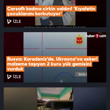
Çarşaflı kadına çirkin saldırı! 'Kıyafetin 
çocuklarımı korkutuyor'
İZLE
Rusya: Karadeniz’de, Ukrayna’ya askeri 
malzeme taşıyan 2 kuru yük gemisini 
vurduk
İZLE