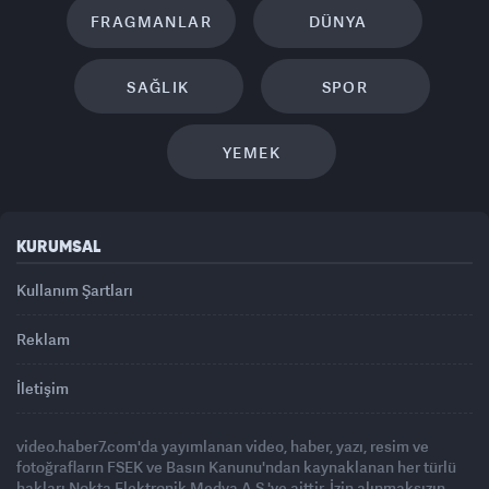
FRAGMANLAR
DÜNYA
SAĞLIK
SPOR
YEMEK
KURUMSAL
Kullanım Şartları
Reklam
İletişim
video.haber7.com'da yayımlanan video, haber, yazı, resim ve
fotoğrafların FSEK ve Basın Kanunu'ndan kaynaklanan her türlü
hakları Nokta Elektronik Medya A.Ş.'ye aittir. İzin alınmaksızın,