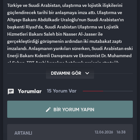
Türkiye ve Suudi Arabistan, ulaştırma ve lojistik ilişkilerini
güçlendirecek tarihi bir anlaşmaya imza attı. Ulaştırma ve
Altyapı Bakanı Abdülkadir Uraloğlu'nun Suudi Arabistan'ın
başkenti Riyad'da, Suudi Arabistan Ulaştırma ve Lojistik
Hizmetleri Bakanı Saleh bin Nasser Al-Jasser ile
gerçekleştirdiği görüşmenin ardından iki mutabakat zaptı
imzalandı. Anlaşmanın yankıları sürerken, Suudi Arabistan eski
Enerji Bakanı Kıdemli Danışmanı ve Ekonomist Dr. Muhammed
el-Seban, TRT Arabi kanalına katılarak projenin stratejik
detaylarını anlattı.
DEVAMINI GÖR
İki ülke arasındaki işbirliğinin büyük bir önem taşıdığını
belirten Dr. el-Seban, "Hürmüz Boğazı ve Babulmendep gibi
Yorumlar
15 Yorum Var
noktalarda yaşanan mevcut sorunlar göz önüne alındığında, bu
ülkeleri birbirine bağlayan ek hatların varlığı, gelecekteki
BIR YORUM YAPIN
riskleri büyük ölçüde azaltacaktır." dedi.
"KÜRESEL KRİZLERE KARŞI GÜVENLİ BİR LİMAN OLACAK"
12.06.2026
16:38
ARTANLI
Bölgedeki petrol, gübre ve hammadde ihracatında yaşanan