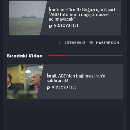
İran’dan Hürmüz Boğazı için 6 şart:
“ABD tutumunu değiştirmezse
açılmayacak”
VIDEOYU İZLE
SİTENE EKLE
HABERE DÖN
Sıradaki Video
İsrail, ABD'den bağımsız İran'a
saldıracak!
VIDEOYU İZLE