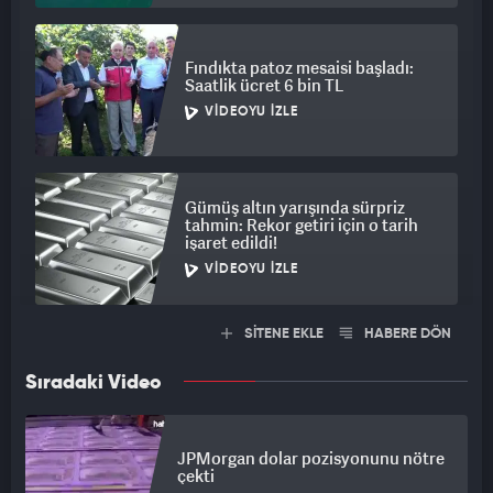
Fındıkta patoz mesaisi başladı:
Saatlik ücret 6 bin TL
VIDEOYU İZLE
Gümüş altın yarışında sürpriz
tahmin: Rekor getiri için o tarih
işaret edildi!
VIDEOYU İZLE
SİTENE EKLE
HABERE DÖN
Sıradaki Video
JPMorgan dolar pozisyonunu nötre
çekti