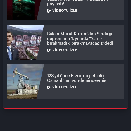
paylaştı!
VIDEOYU İZLE
Bakan Murat Kurum'dan Sındırgı
depreminin 1. yılında "Yalnız
bırakmadık, bırakmayacağız"dedi
VIDEOYU İZLE
128 yıl önce Erzurum petrolü
Osmanlı'nın gündemindeymiş
VIDEOYU İZLE