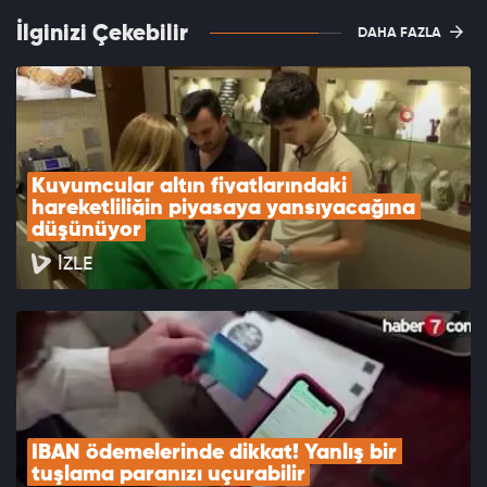
İlginizi Çekebilir
DAHA FAZLA
Kuyumcular altın fiyatlarındaki 
hareketliliğin piyasaya yansıyacağına 
düşünüyor
İZLE
IBAN ödemelerinde dikkat! Yanlış bir 
tuşlama paranızı uçurabilir