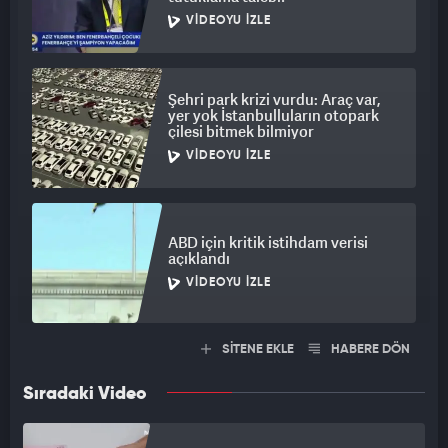
VIDEOYU İZLE
Şehri park krizi vurdu: Araç var,
yer yok İstanbulluların otopark
çilesi bitmek bilmiyor
VIDEOYU İZLE
ABD için kritik istihdam verisi
açıklandı
VIDEOYU İZLE
SİTENE EKLE
HABERE DÖN
Sıradaki Video