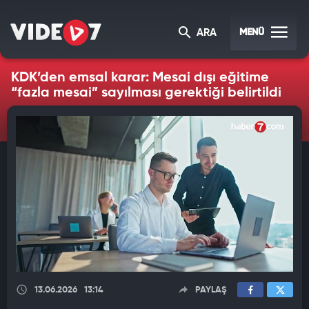
MENÜ
ARA
KDK’den emsal karar: Mesai dışı eğitime
“fazla mesai” sayılması gerektiği belirtildi
13.06.2026
13:14
PAYLAŞ