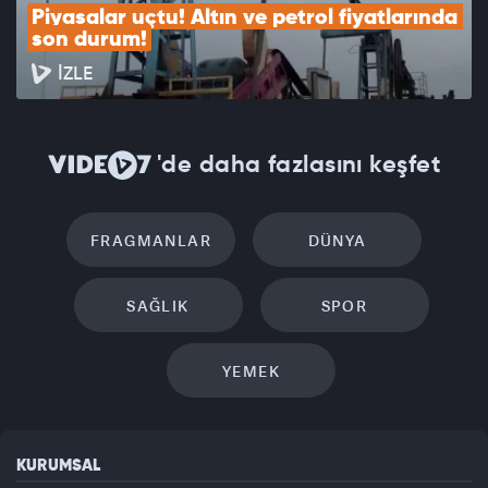
Piyasalar uçtu! Altın ve petrol fiyatlarında 
son durum!
İZLE
'de daha fazlasını keşfet
FRAGMANLAR
DÜNYA
SAĞLIK
SPOR
YEMEK
KURUMSAL