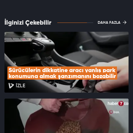
İlginizi Çekebilir
DAHA FAZLA
Sürücülerin dikkatine aracı yanlış park 
konumuna almak şanzımanını bozabilir
İZLE