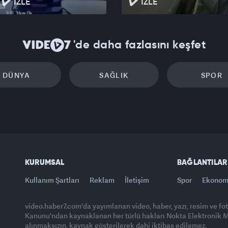
İZLE
İZLE
'de daha fazlasını keşfet
DÜNYA
SAĞLIK
SPOR
KURUMSAL
BAĞLANTILAR
Kullanım Şartları
Reklam
İletişim
Spor
Ekonom
video.haber7.com'da yayımlanan video, haber, yazı, resim ve fo
Kanunu'ndan kaynaklanan her türlü hakları Nokta Elektronik Med
alınmaksızın, kaynak gösterilerek dahi iktibas edilemez.