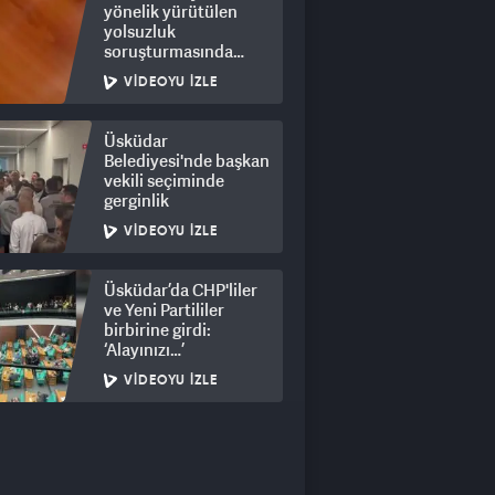
yönelik yürütülen
yolsuzluk
soruşturmasında
rüşvet görüntüleri
VIDEOYU İZLE
ortaya çıktı
Üsküdar
Belediyesi'nde başkan
vekili seçiminde
gerginlik
VIDEOYU İZLE
Üsküdar’da CHP'liler
ve Yeni Partililer
birbirine girdi:
‘Alayınızı…’
VIDEOYU İZLE