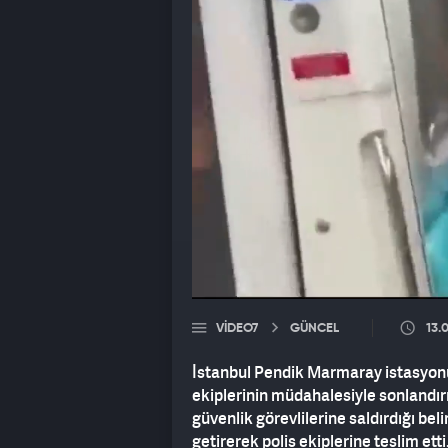
VIDEO7
GÜNCEL
13.
İstanbul Pendik Marmaray istasyonun
ekiplerinin müdahalesiyle sonlandırı
güvenlik görevlilerine saldırdığı belir
getirerek polis ekiplerine teslim etti