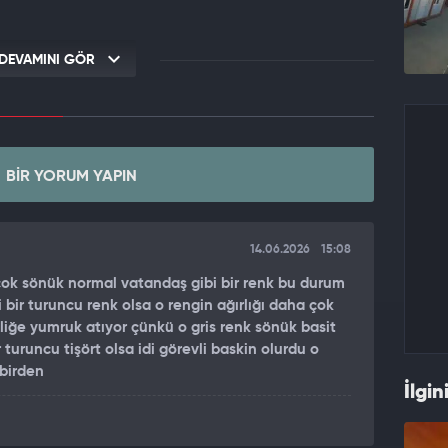
DEVAMINI GÖR
BIR YORUM YAPIN
14.06.2026
15:08
i çok sönük normal vatandaş gibi bir renk bu durum
 bir turuncu renk olsa o rengin ağırlığı daha çok
iğe yumruk atıyor çünkü o gris renk sönük basit
turuncu tişört olsa idi görevli baskin olurdu o
birden
İlgin