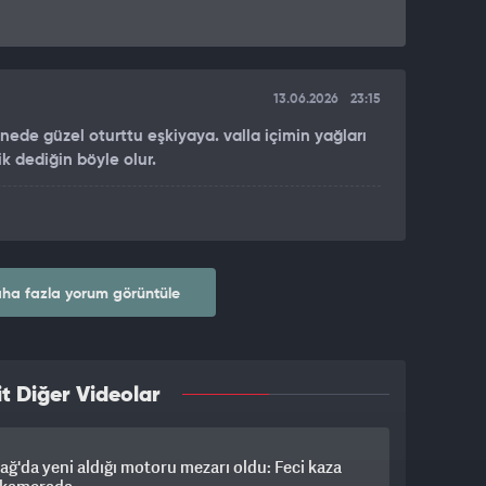
13.06.2026
23:15
nede güzel oturttu eşkiyaya. valla içimin yağları
ik dediğin böyle olur.
ha fazla yorum görüntüle
t Diğer Videolar
ağ'da yeni aldığı motoru mezarı oldu: Feci kaza