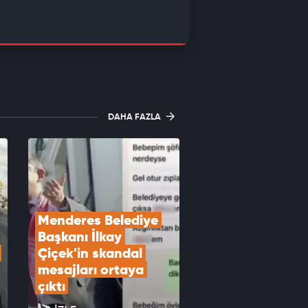
DAHA FAZLA
Menderes Belediye 
Başkanı İlkay 
Çiçek'in skandal 
mesajları ortaya 
çıktı