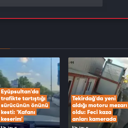
Göktaş şehit aileleri ve gazilerle “Terörsüz
e Kardeşlik Sofrası”nda buluştu
EOYU İZLE
plantısı sona erdi: Bildiri yayımlandı
EOYU İZLE
Eyüpsultan'da 
trafikte tartıştığı 
Tekirdağ'da yeni 
sürücünün önünü 
aldığı motoru mezarı 
kesti: 'Kafanı 
oldu: Feci kaza 
keserim'
anları kamerada