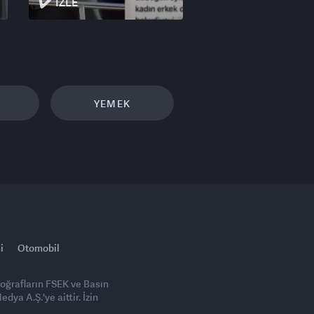
İZLE
YEMEK
i
Otomobil
toğrafların FSEK ve Basın
ya A.Ş.'ye aittir. İzin