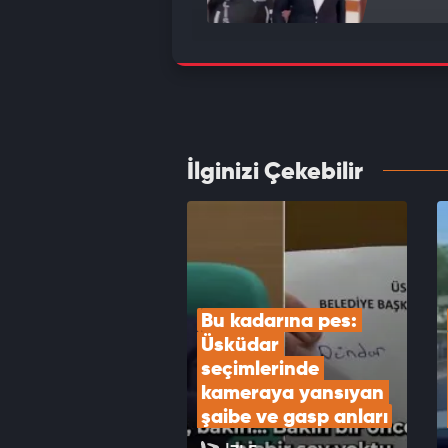
Bakan 
Türkiy
VID
İlginizi Çekebilir
MGK to
VID
Bu kadarına pes: 
Üsküdar 
seçimlerinde 
kameraya yansıyan 
şaibe ve gasp anları