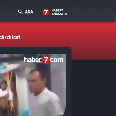
ARA
ırdılar!