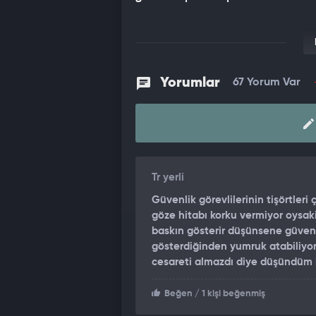
Yorumlar
67 Yorum Var
Tr yerli
Güvenlik görevlilerinin tişörtler
göze hitabı korku vermiyor oysaki
baskın gösterir düşünsene güvenl
gösterdiğinden yumruk atabiliyor 
cesareti almazdı diye düşündüm 
Beğen
/ 1 kişi beğenmiş