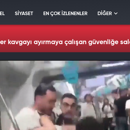
EL
SİYASET
EN ÇOK İZLENENLER
DİĞER
r kavgayı ayırmaya çalışan güvenliğe sald