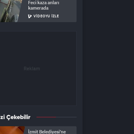
Feci kaza anları
kamerada
VIDEOYU İZLE
izi Çekebilir
İzmit Belediyesi'ne