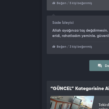
Beğen
/ 5 kişi beğenmiş
Sade İzleyici
Allah ayağınıza taş değdirmesin. 
eridi, rahatladım yeminle. güvenl
Beğen
/ 3 kişi beğenmiş
Da
“GÜNCEL” Kategorisine Ai
Tekird