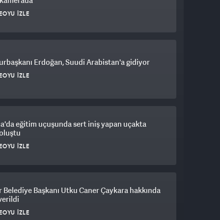
ı kamerada
EOYU İZLE
rbaşkanı Erdoğan, Suudi Arabistan'a gidiyor
EOYU İZLE
a'da eğitim uçuşunda sert iniş yapan uçakta
oluştu
EOYU İZLE
r Belediye Başkanı Utku Caner Çaykara hakkında
verildi
EOYU İZLE