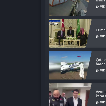
anlar
VID
Cumhu
VID
Çatalc
hasar 
VID
Avcıla
karar 
VID