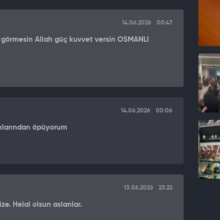
14.06.2026
00:47
t görmesin Allah güç kuvvet versin OSMANLI
14.06.2026
00:06
lınlarından öpüyorum
13.06.2026
23:22
ze. Helal olsun aslanlar.