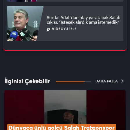
Serdal Adalı’dan olay yaratacak Salah
çıkışı: "İstesek alırdık ama istemedik"
VIDEOYU İZLE
İlginizi Çekebilir
DAHA FAZLA
Dünyaca ünlü golcü Salah Trabzonspor 