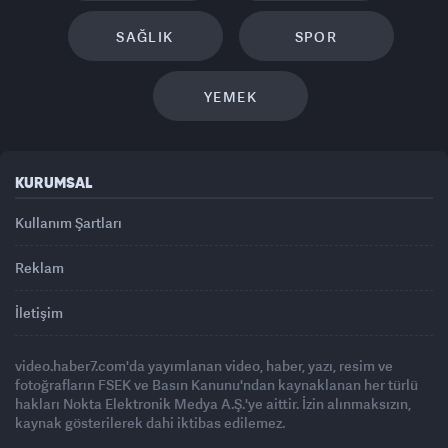
SAĞLIK
SPOR
YEMEK
KURUMSAL
Kullanım Şartları
Reklam
İletişim
video.haber7.com'da yayımlanan video, haber, yazı, resim ve
fotoğrafların FSEK ve Basın Kanunu'ndan kaynaklanan her türlü
hakları Nokta Elektronik Medya A.Ş.'ye aittir. İzin alınmaksızın,
kaynak gösterilerek dahi iktibas edilemez.