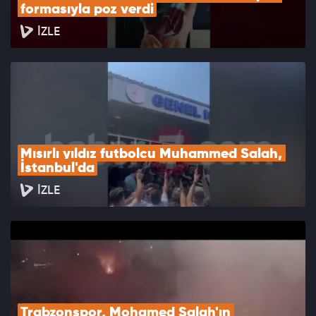
formasıyla poz verdi
İZLE
Mısırlı yıldız futbolcu Muhammed Salah, 
İstanbul'da
İZLE
Trabzonspor, Mohamed Salah'ın 