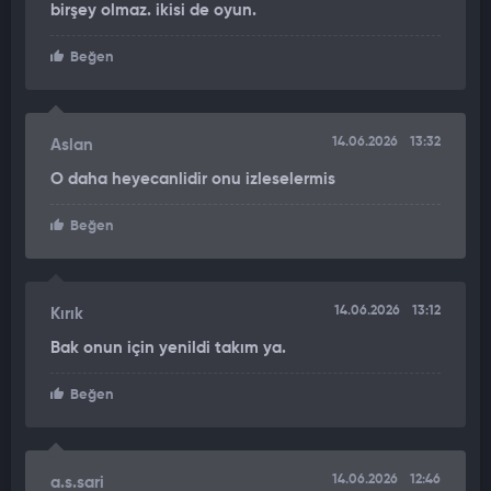
birşey olmaz. ikisi de oyun.
Milli maç heyecanı sırasında yaşanan ilginç olay,
Beğen
karşılaşmanın önüne geçen detaylardan biri oldu.
Vatandaşların bir süre gerçek maç yerine futbol oyunu
izlemesi, izleyenleri öfkelendirdi.
14.06.2026
13:32
Aslan
O daha heyecanlidir onu izleselermis
Beğen
14.06.2026
13:12
Kırık
Bak onun için yenildi takım ya.
Beğen
14.06.2026
12:46
a.s.sari