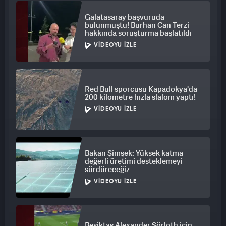
Galatasaray başvuruda
bulunmuştu! Burhan Can Terzi
hakkında soruşturma başlatıldı
VIDEOYU İZLE
Red Bull sporcusu Kapadokya'da
200 kilometre hızla slalom yaptı!
VIDEOYU İZLE
Bakan Şimşek: Yüksek katma
değerli üretimi desteklemeyi
sürdüreceğiz
VIDEOYU İZLE
Beşiktaş Alexander Sörloth için