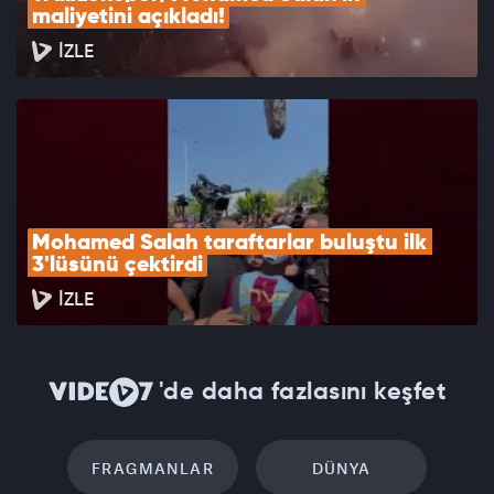
maliyetini açıkladı!
İZLE
Mohamed Salah taraftarlar buluştu ilk 
3'lüsünü çektirdi
İZLE
'de daha fazlasını keşfet
FRAGMANLAR
DÜNYA