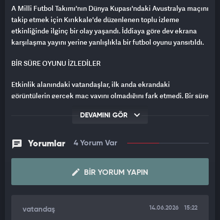
A Milli Futbol Takımı'nın Dünya Kupası'ndaki Avustralya maçını
takip etmek için Kırıkkale'de düzenlenen toplu izleme
etkinliğinde ilginç bir olay yaşandı. İddiaya göre dev ekrana
karşılaşma yayını yerine yanlışlıkla bir futbol oyunu yansıtıldı.
BİR SÜRE OYUNU İZLEDİLER
Etkinlik alanındaki vatandaşlar, ilk anda ekrandaki
görüntülerin gerçek maç yayını olmadığını fark etmedi. Bir süre
futbol oyununu izleyen kalabalık, görüntülerdeki detaylardan
DEVAMINI GÖR
şüphelenince durum ortaya çıktı.
TEPKİ GÖSTERDİLER
Yorumlar
4 Yorum Var
Yanlış yayının fark edilmesinin ardından etkinlik alanında
bulunan bazı vatandaşlar organizasyona tepki gösterdi.
BIR YORUM YAPIN
Yaşanan karışıklık kısa sürede çevredeki kişiler arasında
konuşulurken, görüntüler de dikkat çekti.
14.06.2026
15:22
vatandaş
OLAY GÜNDEM OLDU