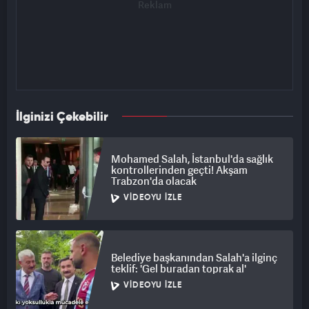
İlginizi Çekebilir
Mohamed Salah, İstanbul'da sağlık
kontrollerinden geçti! Akşam
Trabzon'da olacak
VIDEOYU İZLE
Belediye başkanından Salah'a ilginç
teklif: 'Gel buradan toprak al'
VIDEOYU İZLE