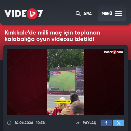
MENÜ
ARA
Kırıkkale’de milli maç için toplanan
kalabalığa oyun videosu izletildi
14.06.2026
10:38
PAYLAŞ