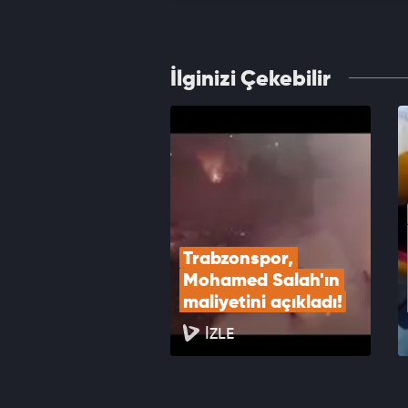
VID
İlginizi Çekebilir
Formas
Salah 
VID
Trabzonspor, 
Mohamed Salah'ın 
maliyetini açıkladı!
İZLE