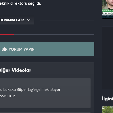
knik direktörü seçildi.
DEVAMINI GÖR
BIR YORUM YAPIN
iğer Videolar
 Lukaku Süper Lig'e gelmek istiyor
EOYU İZLE
İlgin