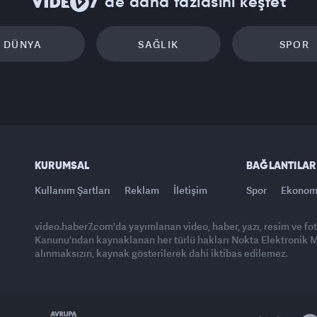
'de daha fazlasını keşfet
DÜNYA
SAĞLIK
SPOR
KURUMSAL
BAĞLANTILAR
Kullanım Şartları
Reklam
İletişim
Spor
Ekonom
video.haber7.com'da yayımlanan video, haber, yazı, resim ve fo
Kanunu'ndan kaynaklanan her türlü hakları Nokta Elektronik Med
alınmaksızın, kaynak gösterilerek dahi iktibas edilemez.