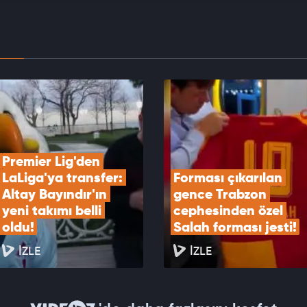
EOYU İZLE
ı çıkarılan gence Trabzon cephesinden özel
forması jesti!
EOYU İZLE
Premier Lig'den 
LaLiga'ya transfer: 
Forması çıkarılan 
Altay Bayındır'ın 
gence Trabzon 
yeni takımı belli 
cephesinden özel 
oldu!
Salah forması jesti!
İZLE
İZLE