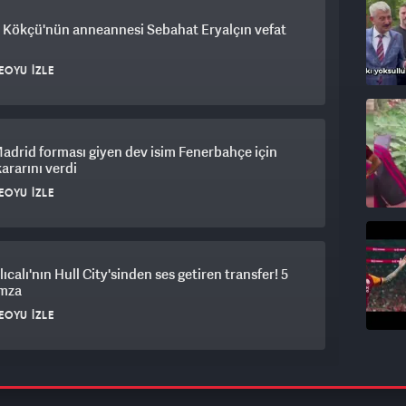
 Kökçü'nün anneannesi Sebahat Eryalçın vefat
EOYU İZLE
adrid forması giyen dev isim Fenerbahçe için
kararını verdi
EOYU İZLE
lıcalı'nın Hull City'sinden ses getiren transfer! 5
imza
EOYU İZLE
saray’ın Batrakov Hamlesi ortaya çıktı!