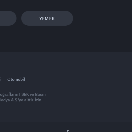
YEMEK
i
Otomobil
toğrafların FSEK ve Basın
ya A.Ş.'ye aittir. İzin