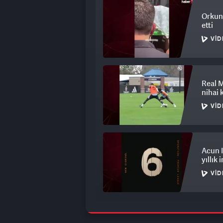
Orkun
etti
VID
Real M
nihai 
VID
Acun I
yıllık 
VID
Galata