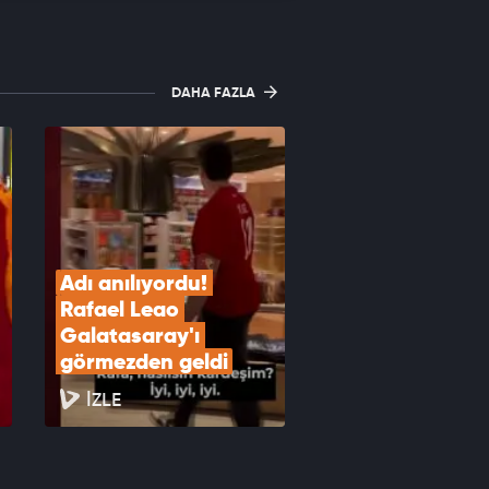
DAHA FAZLA
Adı anılıyordu! 
Rafael Leao 
Galatasaray'ı 
görmezden geldi
İZLE