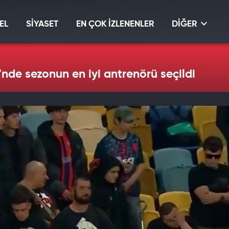
EL
SİYASET
EN ÇOK İZLENENLER
DİĞER
'nde sezonun en iyi antrenörü seçildi