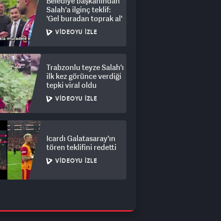
Belediye başkanından
Salah'a ilginç teklif:
'Gel buradan toprak al'
VIDEOYU İZLE
Trabzonlu teyze Salah'ı
ilk kez görünce verdiği
tepki viral oldu
VIDEOYU İZLE
Icardı Galatasaray'ın
tören teklifini redetti
VIDEOYU İZLE