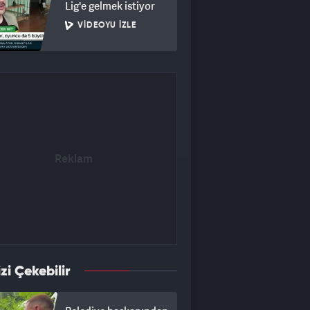
Lig'e gelmek istiyor
VIDEOYU İZLE
izi Çekebilir