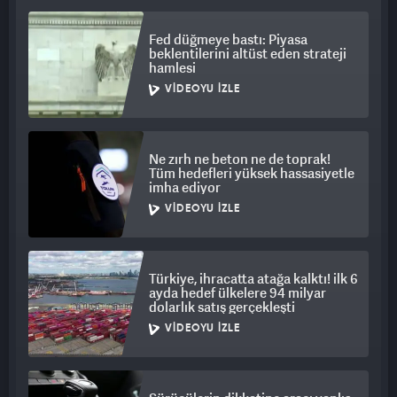
Fed düğmeye bastı: Piyasa
beklentilerini altüst eden strateji
hamlesi
VIDEOYU İZLE
Ne zırh ne beton ne de toprak!
Tüm hedefleri yüksek hassasiyetle
imha ediyor
VIDEOYU İZLE
Türkiye, ihracatta atağa kalktı! ilk 6
ayda hedef ülkelere 94 milyar
dolarlık satış gerçekleşti
VIDEOYU İZLE