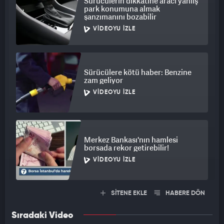
Sürücülerin dikkatine aracı yanlış
park konumuna almak
şanzımanını bozabilir
VIDEOYU İZLE
Sürücülere kötü haber: Benzine
zam geliyor
VIDEOYU İZLE
Merkez Bankası'nın hamlesi
borsada rekor getirebilir!
VIDEOYU İZLE
SİTENE EKLE
HABERE DÖN
Sıradaki Video