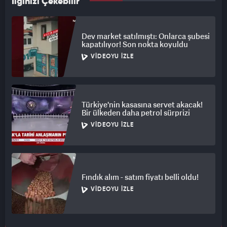
İlginizi Çekebilir
Dev market satılmıştı: Onlarca şubesi
kapatılıyor! Son nokta koyuldu
VIDEOYU İZLE
Türkiye'nin kasasına servet akacak!
Bir ülkeden daha petrol sürprizi
VIDEOYU İZLE
Fındık alım - satım fiyatı belli oldu!
VIDEOYU İZLE