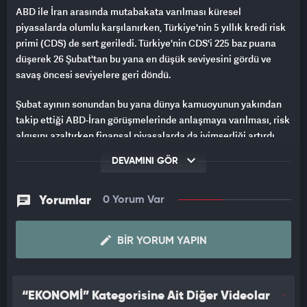
ABD ile İran arasında mutabakata varılması küresel
piyasalarda olumlu karşılanırken, Türkiye'nin 5 yıllık kredi risk
primi (CDS) de sert geriledi. Türkiye'nin CDS'i 225 baz puana
düşerek 26 Şubat'tan bu yana en düşük seviyesini gördü ve
savaş öncesi seviyelere geri döndü.
Şubat ayının sonundan bu yana dünya kamuoyunun yakından
takip ettiği ABD-İran görüşmelerinde anlaşmaya varılması, risk
algısını azaltırken finansal piyasalarda da iyimserliği artırdı.
Anlaşmanın ardından yatırımcıların güveninin güçlenmesiyle
DEVAMINI GÖR
Türkiye'nin risk göstergelerinde dikkat çeken bir iyileşme
yaşandı.
Yorumlar
0 Yorum Var
Taraflar arasında hazırlanan mutabakat zaptının 19 Haziran'da
İsviçre'de imzalanması bekleniyor. Taslak metinde Hürmüz
BIR YORUM YAPIN
Boğazı'nın geçiş ücreti alınmaksızın yeniden açılması ve deniz
taşımacılığının 30 gün içinde savaş öncesi seviyelere
çıkarılması yer alırken, İran'ın da nükleer silah geliştirmeme
taahhüdünde bulunması öngörülüyor.
“EKONOMİ” Kategorisine Ait Diğer Videolar