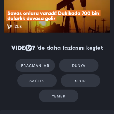
Savaş onlara yaradı! Dakikada 700 bin 
dolarlık devasa gelir
İZLE
'de daha fazlasını keşfet
FRAGMANLAR
DÜNYA
SAĞLIK
SPOR
YEMEK