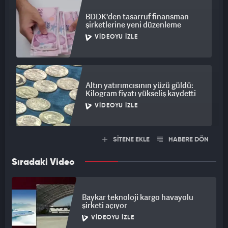
BDDK'den tasarruf finansman
şirketlerine yeni düzenleme
VIDEOYU İZLE
Altın yatırımcısının yüzü güldü:
Kilogram fiyatı yükseliş kaydetti
VIDEOYU İZLE
SİTENE EKLE
HABERE DÖN
Sıradaki Video
Baykar teknoloji kargo havayolu
şirketi açıyor
VIDEOYU İZLE