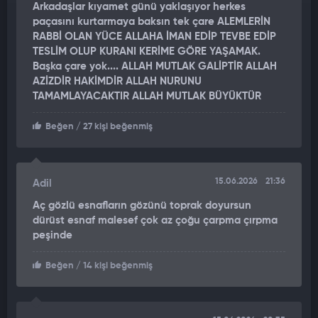
Arkadaşlar kıyamet günü yaklaşıyor herkes
hızlı müdahale ederek denetim yapıyor.
paçasını kurtarmaya baksın tek çare ALEMLERİN
RABBİ OLAN YÜCE ALLAHA İMAN EDİP TEVBE EDİP
Son olarak, Antalya'da bir işletmeye ilişkin görüntüler üzerine
TESLİM OLUP KURANI KERİME GÖRE YAŞAMAK.
Ticaret Bakanlığı Antalya İl Müdürlüğü ekipleri harekete geçti.
Başka çare yok.... ALLAH MUTLAK GALİPTİR ALLAH
Görüntülerde, milli maçtan para isteyen işletmeci ile
AZİZDİR HAKİMDİR ALLAH NURUNU
müşteriler arasında tartışma çıktığı anlar yer aldı.
TAMAMLAYACAKTIR ALLAH MUTLAK BÜYÜKTÜR
İŞLETMENİN FİYAT LİSTESİ OLMADIĞI TESPİT EDİLDİ
Beğen
/ 27 kişi beğenmiş
İlgili iş yerinde inceleme yapıldı, gerekli tutanak tutuldu.
İşletmenin kapı girişlerinde, mevzuatta öngörülen şekilde fiyat
listesi ve menü bulundurmadığı belirlendi.
15.06.2026
21:36
Adil
Aç gözlü esnafların gözünü toprak doyursun
325 BİN LİRA CEZA KESİLDİ
dürüst esnaf malesef çok az çoğu çarpma çırpma
peşinde
İşletmeye 325 bin 622 TL idari para cezası uygulandı. Bakanlık,
tüketicilerin ekonomik menfaatlerini korumak için bu tür
Beğen
/ 14 kişi beğenmiş
denetimlere devam edeceğini ve mevzuata aykırı
uygulamalara karşı idari işlemleri gecikmeksizin yapacağını
vurguladı.