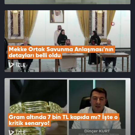
Mekke Ortak Savunma Anlaşması'nın 
detayları belli oldu
İZLE
Gram altında 7 bin TL kapıda mı? İşte o 
kritik senaryo!
İZLE