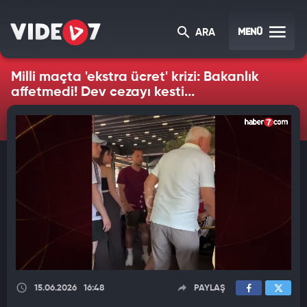
MENÜ
ARA
Milli maçta 'ekstra ücret' krizi: Bakanlık
affetmedi! Dev cezayı kesti...
15.06.2026
16:48
PAYLAŞ