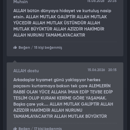
15.06.2026
20:35
Muhsin
ALLAH bütün dünyaya hidayet ve kurtuluş nasip
etsin. ALLAH MUTLAK GALİPTİR ALLAH MUTLAK
YÜCEDİR ALLAH MUTLAK ÜSTÜNDÜR ALLAH
MUTLAK BÜYÜKTÜR ALLAH AZİZDİR HAKİMDİR
ALLAH NURUNU TAMAMLAYACAKTIR
Beğen
/ 15 kişi beğenmiş
15.06.2026
20:15
ALLAH dostu
Arkadaşlar kıyamet günü yaklaşıyor herkes
paçasını kurtarmaya baksın tek çare ALEMLERİN
RABBİ OLAN YÜCE ALLAHA İMAN EDİP TEVBE EDİP
TESLİM OLUP KURANI KERİME GÖRE YAŞAMAK.
Başka çare yok.... ALLAH MUTLAK GALİPTİR ALLAH
AZİZDİR HAKİMDİR ALLAH NURUNU
TAMAMLAYACAKTIR ALLAH MUTLAK BÜYÜKTÜR
Beğen
/ 17 kişi beğenmiş