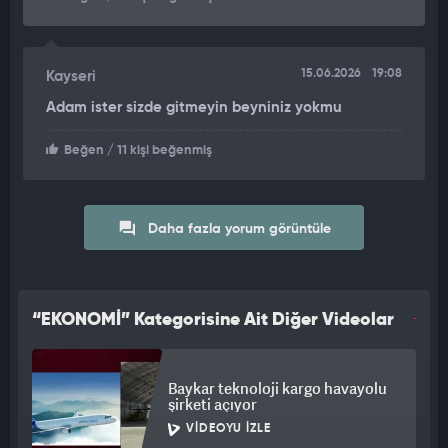
15.06.2026
19:08
Kayseri
Adam ister sizde gitmeyin beyniniz yokmu
Beğen
/ 11 kişi beğenmiş
Daha fazla yorum görüntüle
“EKONOMİ” Kategorisine Ait Diğer Videolar
Baykar teknoloji kargo havayolu
şirketi açıyor
VIDEOYU İZLE