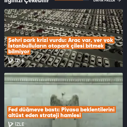
İlginizi Çekebilir
DAHA FAZLA
Şehri park krizi vurdu: Araç var, yer yok 
İstanbulluların otopark çilesi bitmek 
bilmiyor
İZLE
Fed düğmeye bastı: Piyasa beklentilerini 
altüst eden strateji hamlesi
İZLE