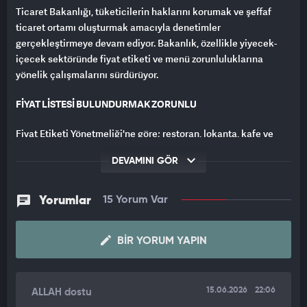
Ticaret Bakanlığı, tüketicilerin haklarını korumak ve şeffaf
ticaret ortamı oluşturmak amacıyla denetimler
gerçekleştirmeye devam ediyor. Bakanlık, özellikle yiyecek-
içecek sektöründe fiyat etiketi ve menü zorunluluklarına
yönelik çalışmalarını sürdürüyor.
FİYAT LİSTESİ BULUNDURMAK ZORUNLU
Fiyat Etiketi Yönetmeliği'ne göre; restoran, lokanta, kafe ve
benzeri işletmeler, giriş kapısında ve masalarda tüketicilerin
DEVAMINI GÖR
kolayca görebileceği şekilde güncel fiyat listesi/menü
bulundurmak zorunda.
Yorumlar
15 Yorum Var
Ayrıca servis, masa veya kuver ücreti gibi zorunlu ilave
ödemeler yasaklanarak, menülerde yalnızca talep edilen
ürünlerin fiyatlarının yer alması zorunlu kılınıyor.
BIR YORUM YAPIN
İŞLETMECİ VE MÜŞTERİLER ARASINDA TARTIŞMA ÇIKTI
15.06.2026
22:06
ALLAH dostu
Bakanlık, sosyal medya şikayetleri dahil gelen ihbarlar üzerine