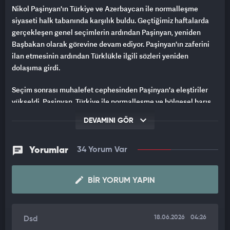
Nikol Paşinyan'ın Türkiye ve Azerbaycan ile normalleşme
siyaseti halk tabanında karşılık buldu. Geçtiğimiz haftalarda
gerçekleşen genel seçimlerin ardından Paşinyan, yeniden
Başbakan olarak görevine devam ediyor. Paşinyan'ın zaferini
ilan etmesinin ardından Türklükle ilgili sözleri yeniden
dolaşıma girdi.
Seçim sonrası muhalefet cephesinden Paşinyan'a eleştiriler
yükseldi. Paşinyan, Türkiye ile normalleşme ve bölgesel barış
vurgusu yaparken, muhalif kesimler kendisine "Türk" diyerek
DEVAMINI GÖR
aşağılama çabası gösteriyor.
Paşinyan ise "Binlerce yıl Türklerle aynı coğrafyada yaşadık.
Yorumlar
34 Yorum Var
Kültürümüzde birçok benzerlik var. O nedenle bana Türk
dediklerinde kızmıyorum. Bunu diyenler kendine baksın.
BIR YORUM YAPIN
Geçmişlerine baksın" diye cevap veriyor.
Paşinyan, yeniden dolaşıma giren videoda "Bu çok sıradan bir
şey; o yüzden 'Türksün' diyorlar. Çeşitli nedenlerden dolayı bu
18.06.2026
04:26
Dsd
ifadeye oldukça sık maruz kalmış biri olarak, beni aşağılamak