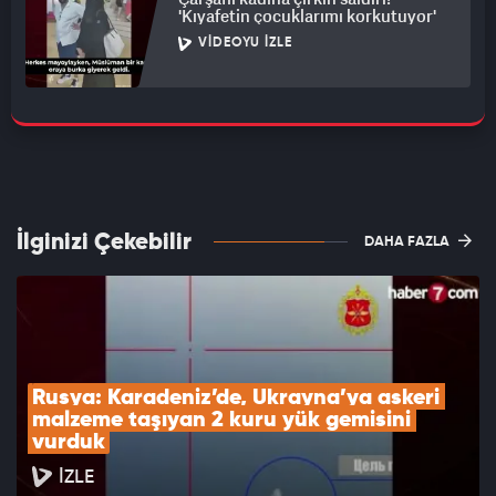
'Kıyafetin çocuklarımı korkutuyor'
VIDEOYU İZLE
İlginizi Çekebilir
DAHA FAZLA
Rusya: Karadeniz’de, Ukrayna’ya askeri 
malzeme taşıyan 2 kuru yük gemisini 
vurduk
İZLE