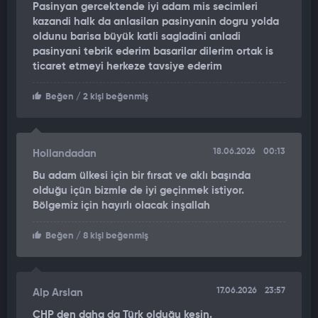
Pasinyan gercektende iyi adam mis secimleri
amacıyla bunu kullananlara şunu söylemek isterim: Bu sözle
kazandi halk da anlasilan pasinyanin dogru yolda
beni hiçbir şekilde incitmiyorlar. Çünkü ben bunu bir hakaret
oldunu barisa büyük katli sagladini anladi
olarak görmüyorum" diyor.
pasinyani tebrik ederim basarilar dilerim ortak is
ticaret etmeyi herkeze tavsiye ederim
Beğen
/ 2 kişi beğenmiş
18.06.2026
00:13
Hollandadan
Bu adam ülkesi için bir fırsat ve aklı başında
olduğu içün bizmle de iyi geçinmek istiyor.
Bölgemiz için hayırlı olacak inşallah
Beğen
/ 8 kişi beğenmiş
17.06.2026
23:57
Alp Arslan
CHP den daha da Türk olduğu kesin.