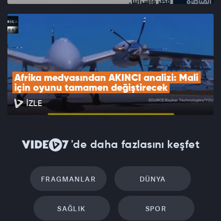
Afrika medyasından AKINCI analizi: Mali 
için oyunu tamamen değiştirecek
İZLE
'de daha fazlasını keşfet
FRAGMANLAR
DÜNYA
SAĞLIK
SPOR