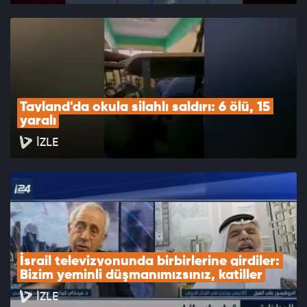
Tayland'da okula silahlı saldırı: 6 ölü, 15 
yaralı
İZLE
İsrail televizyonunda birbirlerine girdiler: 
Bizim yeminli düşmanımızsınız, katiller
İZLE