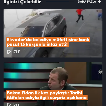
İlginizi Çekebilir
DAHA FAZLA
Ekvador'da belediye müfettişine kanlı 
pusu! 13 kurşunla infaz etti!
İZLE
Bakan Fidan ilk kez paylaştı: Tarihi 
ittifakın adıyla ilgili sürpriz açıklama
İZLE