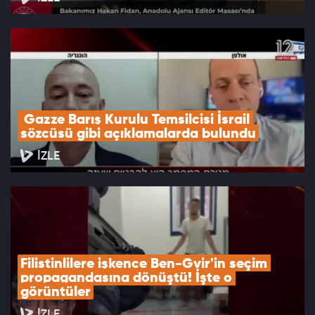
 Gazze Barış Kurulu Temsilcisi İsrail 
sözcüsü gibi açıklamalarda bulundu
İZLE
Filistinlilere işkence Ben-Gvir'in seçim 
propagandasına dönüştü! İşte o 
görüntüler
İZLE