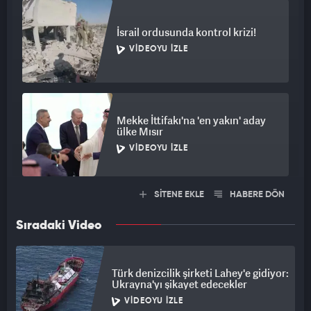
İsrail ordusunda kontrol krizi!
VIDEOYU İZLE
Mekke İttifakı'na 'en yakın' aday
ülke Mısır
VIDEOYU İZLE
SİTENE EKLE
HABERE DÖN
Sıradaki Video
Türk denizcilik şirketi Lahey'e gidiyor:
Ukrayna'yı şikayet edecekler
VIDEOYU İZLE