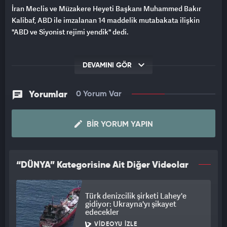
İran Meclis ve Müzakere Heyeti Başkanı Muhammed Bakır
Kalibaf, ABD ile imzalanan 14 maddelik mutabakata ilişkin
"ABD ve Siyonist rejimi yendik" dedi.
DEVAMINI GÖR
Yorumlar
0 Yorum Var
BIR YORUM YAPIN
“DÜNYA” Kategorisine Ait Diğer Videolar
Türk denizcilik şirketi Lahey'e
gidiyor: Ukrayna'yı şikayet
edecekler
VIDEOYU İZLE