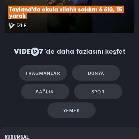
Tayland'da okula silahlı saldırı: 6 ölü, 15 
yaralı
İZLE
'de daha fazlasını keşfet
FRAGMANLAR
DÜNYA
SAĞLIK
SPOR
YEMEK
KURUMSAL