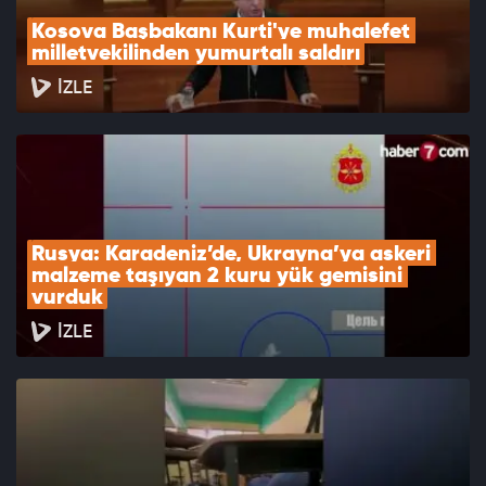
Kosova Başbakanı Kurti'ye muhalefet 
milletvekilinden yumurtalı saldırı
İZLE
Rusya: Karadeniz’de, Ukrayna’ya askeri 
malzeme taşıyan 2 kuru yük gemisini 
vurduk
İZLE