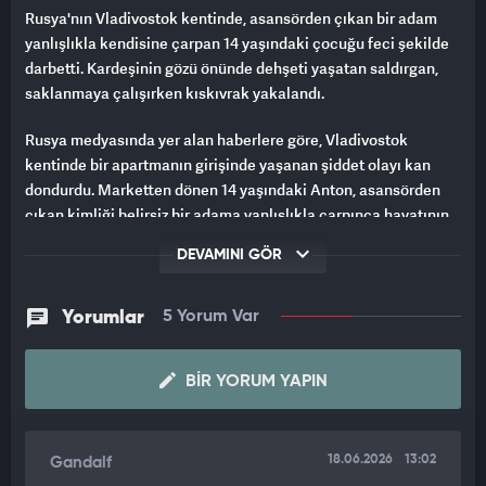
Rusya'nın Vladivostok kentinde, asansörden çıkan bir adam
yanlışlıkla kendisine çarpan 14 yaşındaki çocuğu feci şekilde
darbetti. Kardeşinin gözü önünde dehşeti yaşatan saldırgan,
saklanmaya çalışırken kıskıvrak yakalandı.
Rusya medyasında yer alan haberlere göre, Vladivostok
kentinde bir apartmanın girişinde yaşanan şiddet olayı kan
dondurdu. Marketten dönen 14 yaşındaki Anton, asansörden
çıkan kimliği belirsiz bir adama yanlışlıkla çarpınca hayatının
şokunu yaşadı. Çocuğun özrünü yeterli bulmayan şahıs, küçük
DEVAMINI GÖR
çocuğa apartman boşluğunda dehşet saçtı.
KİBAR OLMASINI İSTEDİM, KAVGA BAŞLADI
Yorumlar
5 Yorum Var
Olayın şokunu atlatamayan 14 yaşındaki çocuk, aldığı ağır
darbelere rağmen yaşadığı dehşet anlarını şu sözlerle anlattı:
BIR YORUM YAPIN
"Kardeşimle marketten dönüyorduk. Yanlışlıkla ayağına
takıldım ve bunun için özür diledim. Neden bana hakaret
18.06.2026
13:02
Gandalf
etmeye karar verdiğini bilmiyorum, ortada hiçbir sebep yoktu.