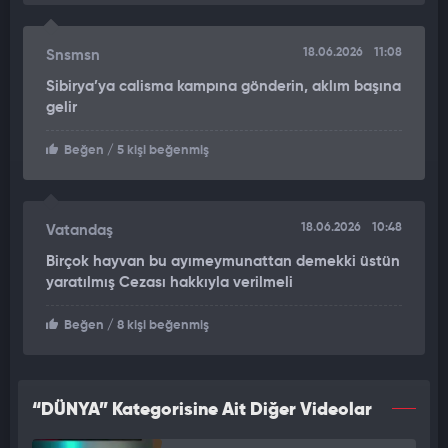
anlık cinnet haliyle değil bilinçli olarak gerçekleştirdiğinin
kanıtı olduğunu vurguladı. Gözaltına alınan şahsın, önümüzdeki
18.06.2026
11:08
Snsmsn
günlerde mağdur çocuk ve ailesiyle yüzleştirileceği bildirildi.
Sibirya’ya calisma kampına gönderin, aklım başına
gelir
Beğen
/ 5 kişi beğenmiş
18.06.2026
10:48
Vatandaş
Birçok hayvan bu ayımeymunattan demekki üstün
yaratılmış Cezası hakkıyla verilmeli
Beğen
/ 8 kişi beğenmiş
“DÜNYA” Kategorisine Ait Diğer Videolar