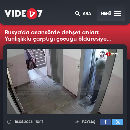
MENÜ
ARA
Rusya'da asansörde dehşet anları:
Yanlışlıkla çarptığı çocuğu öldüresiye
dövdü
18.06.2026
10:17
PAYLAŞ