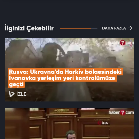
İlginizi Çekebilir
DAHA FAZLA
Rusya: Ukrayna'da Harkiv bölgesindeki 
İvanovka yerleşim yeri kontrolümüze 
geçti
İZLE