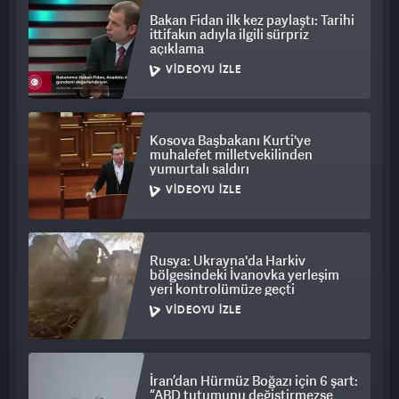
Bakan Fidan ilk kez paylaştı: Tarihi
ittifakın adıyla ilgili sürpriz
açıklama
VIDEOYU İZLE
Kosova Başbakanı Kurti'ye
muhalefet milletvekilinden
yumurtalı saldırı
VIDEOYU İZLE
Rusya: Ukrayna'da Harkiv
bölgesindeki İvanovka yerleşim
yeri kontrolümüze geçti
VIDEOYU İZLE
İran’dan Hürmüz Boğazı için 6 şart:
“ABD tutumunu değiştirmezse