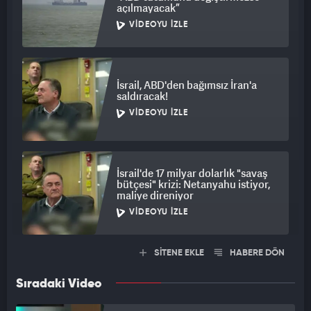
açılmayacak”
VIDEOYU İZLE
İsrail, ABD'den bağımsız İran'a
saldıracak!
VIDEOYU İZLE
İsrail'de 17 milyar dolarlık "savaş
bütçesi" krizi: Netanyahu istiyor,
maliye direniyor
VIDEOYU İZLE
SİTENE EKLE
HABERE DÖN
Sıradaki Video