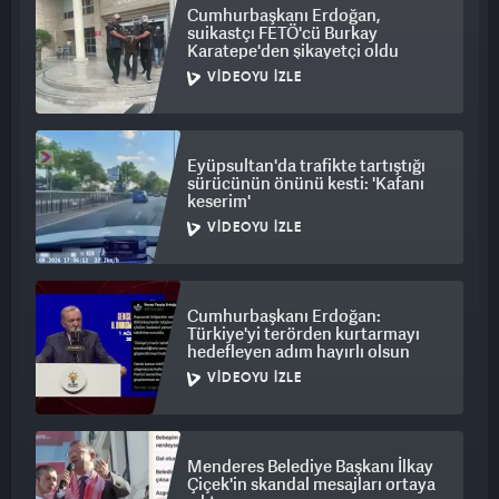
Cumhurbaşkanı Erdoğan,
suikastçı FETÖ'cü Burkay
Karatepe'den şikayetçi oldu
VIDEOYU İZLE
Eyüpsultan'da trafikte tartıştığı
sürücünün önünü kesti: 'Kafanı
keserim'
VIDEOYU İZLE
Cumhurbaşkanı Erdoğan:
Türkiye'yi terörden kurtarmayı
hedefleyen adım hayırlı olsun
VIDEOYU İZLE
Menderes Belediye Başkanı İlkay
Çiçek'in skandal mesajları ortaya