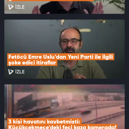
İZLE
Fetöcü Emre Uslu'dan Yeni Parti ile ilgili 
şoke edici itiraflar
İZLE
3 kişi hayatını kaybetmişti: 
Küçükçekmece'deki feci kaza kamerada!