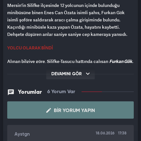
Mersin'in Silifke ilçesinde 12 yolcunun içinde bulunduğu
minibüsüne binen Enes Can Özata isimli şahıs, Furkan Gök
isimli şoföre saldırarak aracı çalma girişiminde bulundu.
Kaçırdığı minibüsle kaza yapan Özata, hayatını kaybetti.
Dehşete düşüren anlar saniye saniye cep kameraya yansıdı.
YOLCU OLARAK BİNDİ
Alınan bilgiye göre, Silifke-Taşucu hattında çalışan
Furkan Gök,
idaresindeki 33 C 8002 plakalı yolcu minibüsle Araplı
DEVAMINI GÖR
mevkiinde durakta bekleyen
Enes Can Özata'yı
yolcu olarak
aldı.
Yorumlar
6 Yorum Var
İçerisinde 12 yolcunun bulunduğu minibüs seyir halindeyken,
Özata bir anda şoföre saldırdı.
BIR YORUM YAPIN
O sırada aracı durduran Gök canını kurtarırken,
kapıları açarak
panik yaşayan yolcuların da kaçmasını sağladı.
18.06.2026
17:38
Aystgn
Minibüsle önce geri manevra yaparak bir araca vuran daha