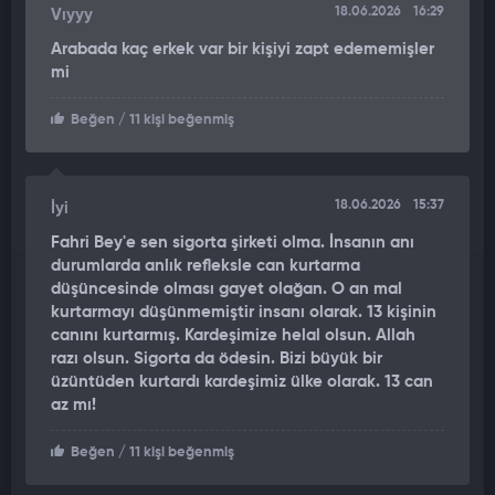
Yaşadığı korku dolu anları anlatan şoför Furkan Gök,
"Şahıs
18.06.2026
16:29
Vıyyy
araca bindikten sonra kendi kendine konuşuyor, garip
Arabada kaç erkek var bir kişiyi zapt edememişler
hareketler sergiliyordu. Bir anda boğazıma sarılarak saldırdı.
mi
Aracı güvenli bir şekilde yolun kenarına çekerek yolcuları
tahliye ettim. Bu sırada sürücü koltuğuna geçen şahıs minibüsü
Beğen
/ 11 kişi beğenmiş
çalıştırarak olay yerinden uzaklaştı."
dedi.
OLAY ANI CEP TELEFONU KAMERASINA YANSIDI
18.06.2026
15:37
İyi
Olay anları ise cep telefonu kamerasına saniye saniye yansıdı.
Fahri Bey'e sen sigorta şirketi olma. İnsanın anı
durumlarda anlık refleksle can kurtarma
Görüntülerde minibüsteki panik anları, sürücünün ve yolcuların
düşüncesinde olması gayet olağan. O an mal
kaçmaları ile şüphelinin araçlara çarparak minibüsle kaçma
kurtarmayı düşünmemiştir insanı olarak. 13 kişinin
anları yer aldı.
canını kurtarmış. Kardeşimize helal olsun. Allah
razı olsun. Sigorta da ödesin. Bizi büyük bir
üzüntüden kurtardı kardeşimiz ülke olarak. 13 can
az mı!
Beğen
/ 11 kişi beğenmiş