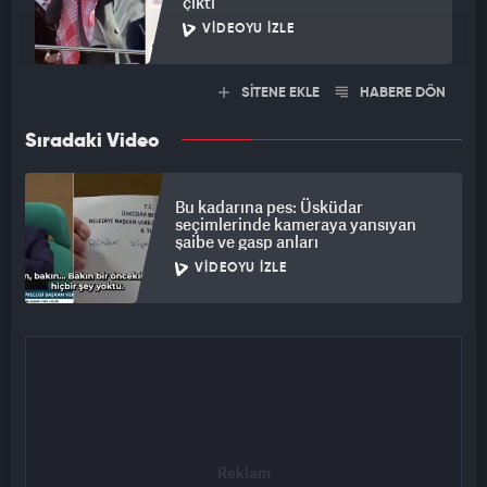
çıktı
VIDEOYU İZLE
SİTENE EKLE
HABERE DÖN
Sıradaki Video
Bu kadarına pes: Üsküdar
seçimlerinde kameraya yansıyan
şaibe ve gasp anları
VIDEOYU İZLE