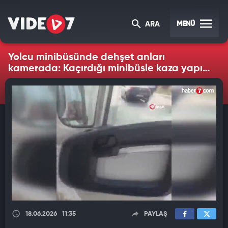
MENÜ
ARA
Yolcu minibüsünde dehşet anları
kamerada: Kaçırdığı minibüsle kaza yapıp
öldü
18.06.2026
11:35
PAYLAŞ