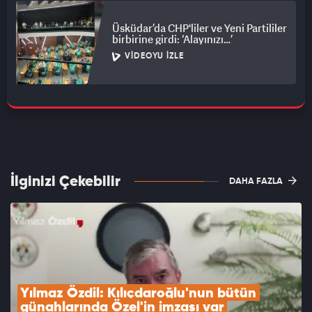
Üsküdar’da CHP'liler ve Yeni Partililer
birbirine girdi: ‘Alayınızı…’
VIDEOYU İZLE
İlginizi Çekebilir
DAHA FAZLA
Yılmaz Özdil: Kılıçdaroğlu'nun bütün 
günahlarında Özel'in imzası var