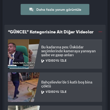
Daha fazla yorum görüntüle
“GÜNCEL” Kategorisine Ait Diğer Videolar
Bu kadarına pes: Üsküdar
seçimlerinde kameraya yansıyan
şaibe ve gasp anları
VIDEOYU İZLE
Bahçelievler’de 5 katlı boş bina
çöktü
VIDEOYU İZLE