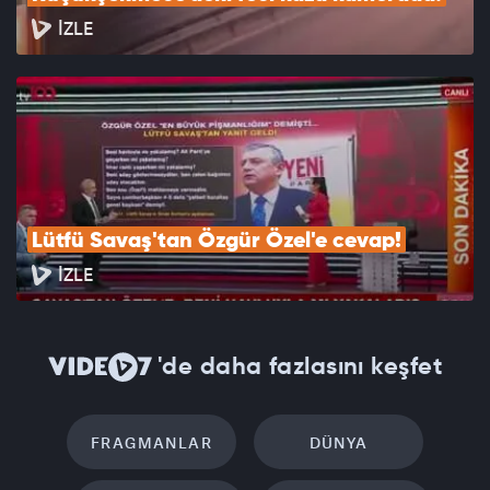
İZLE
Lütfü Savaş'tan Özgür Özel'e cevap!
İZLE
'de daha fazlasını keşfet
FRAGMANLAR
DÜNYA