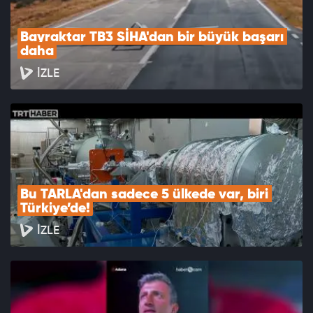
Bayraktar TB3 SİHA'dan bir büyük başarı 
daha
İZLE
Bu TARLA'dan sadece 5 ülkede var, biri 
Türkiye’de!
İZLE