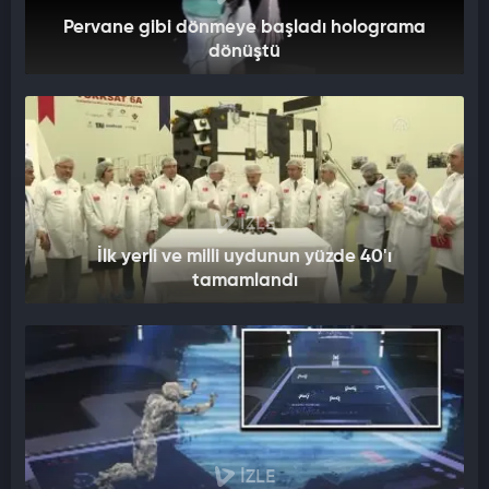
Pervane gibi dönmeye başladı holograma
dönüştü
İZLE
İlk yerli ve milli uydunun yüzde 40'ı
tamamlandı
İZLE