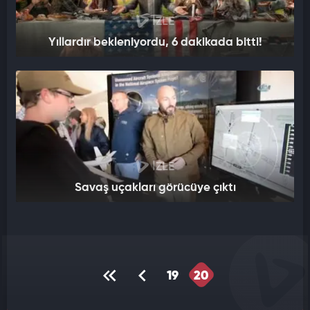
İZLE
Yıllardır bekleniyordu, 6 dakikada bitti!
İZLE
Savaş uçakları görücüye çıktı
19
20