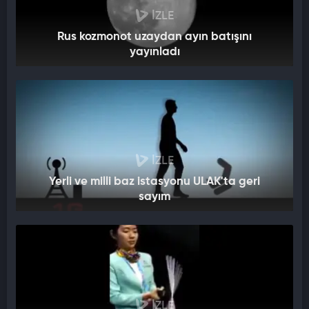
İZLE
Rus kozmonot uzaydan ayın batışını
yayınladı
İZLE
Yerli ve milli baz istasyonu ULAK'ta geri
sayım
İZLE