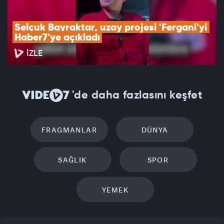
Selçuk Bayraktar, uzay projesi 'Fergani'yi 
Haber7'ye açıkladı
İZLE
'de daha fazlasını keşfet
FRAGMANLAR
DÜNYA
SAĞLIK
SPOR
YEMEK