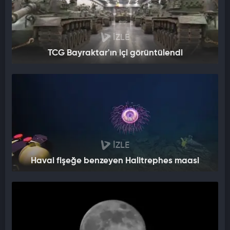
İZLE
TCG Bayraktar'ın içi görüntülendi
İZLE
Havai fişeğe benzeyen Halitrephes maasi