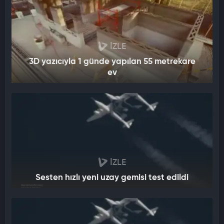
İZLE
3D yazıcıyla 1 günde yapılan 55 metrekare
ev
İZLE
Sesten hızlı yeni uzay gemisi test edildi