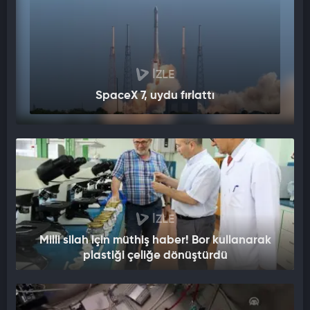
İZLE
SpaceX 7, uydu fırlattı
İZLE
Milli silah için müthiş haber! Bor kullanarak
plastiği çeliğe dönüştürdü