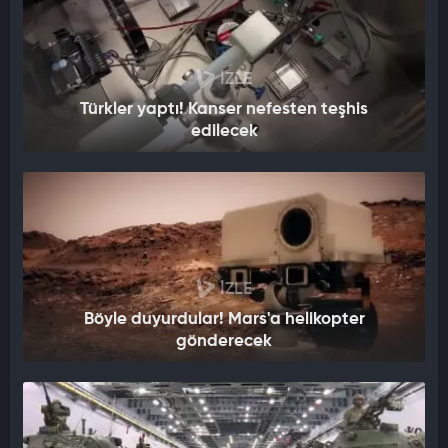
İZLE
Türkler yaptı! Kanser nefesten teşhis
edilecek
İZLE
Böyle duyurdular! Mars'a helikopter
gönderecek