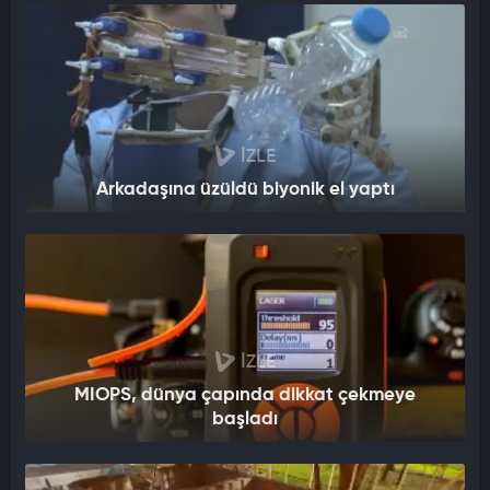
İZLE
Arkadaşına üzüldü biyonik el yaptı
İZLE
MIOPS, dünya çapında dikkat çekmeye
başladı