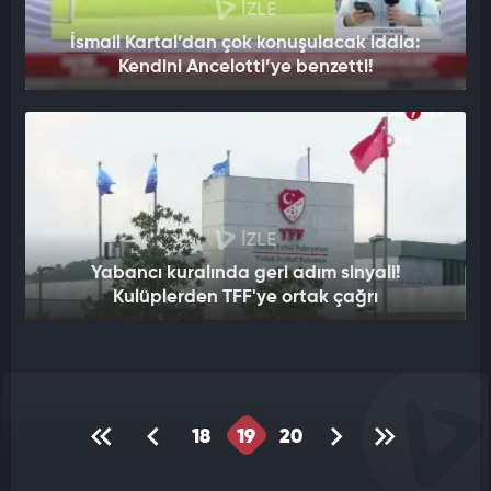
İZLE
İsmail Kartal’dan çok konuşulacak iddia:
Kendini Ancelotti’ye benzetti!
İZLE
Yabancı kuralında geri adım sinyali!
Kulüplerden TFF'ye ortak çağrı
18
19
20