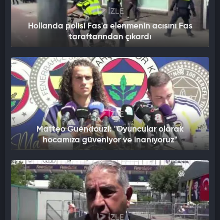
İZLE
Hollanda polisi Fas'a elenmenin acısını Fas
taraftarından çıkardı
İZLE
Matteo Guendouzi: "Oyuncular olarak
hocamıza güveniyor ve inanıyoruz"
İZLE