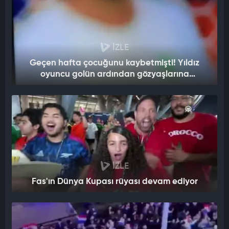
İZLE
Geçen hafta çocuğunu kaybetmişti! Yıldız
oyuncu golün ardından gözyaşlarına
boğuldu
İZLE
Fas'ın Dünya Kupası rüyası devam ediyor