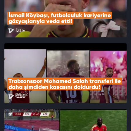
İsmail Köybaşı, futbolculuk kariyerine 
gözyaşlarıyla veda etti!
İZLE
Trabzonspor Mohamed Salah transferi ile 
daha şimdiden kasasını doldurdu!
İZLE