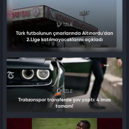
İZLE
Türk futbolunun çınarlarında Altınordu'dan
2.Lige katılmayacaklarını açıkladı
İZLE
Trabzonspor transferde şov yaptı: 4 imza
tamam!