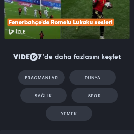
Fenerbahçe'de Romelu Lukaku sesleri
İZLE
'de daha fazlasını keşfet
FRAGMANLAR
DÜNYA
SAĞLIK
SPOR
YEMEK