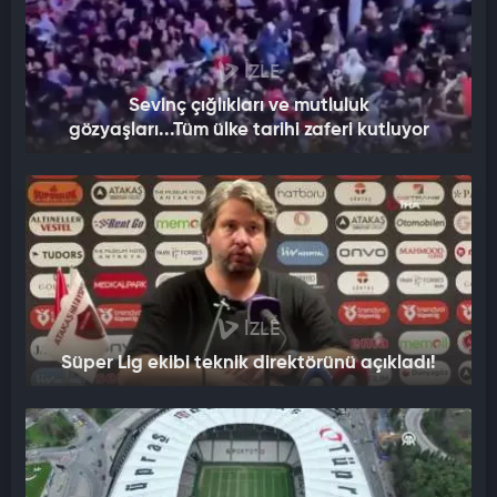
İZLE
Sevinç çığlıkları ve mutluluk
gözyaşları...Tüm ülke tarihi zaferi kutluyor
İZLE
Süper Lig ekibi teknik direktörünü açıkladı!