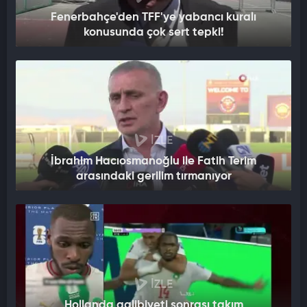
Fenerbahçe'den TFF'ye yabancı kuralı
konusunda çok sert tepki!
İZLE
İbrahim Hacıosmanoğlu ile Fatih Terim
arasındaki gerilim tırmanıyor
İZLE
Hollanda galibiyeti sonrası takım