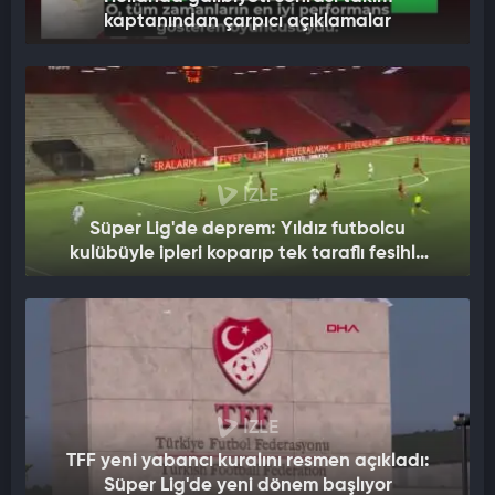
kaptanından çarpıcı açıklamalar
İZLE
Süper Lig'de deprem: Yıldız futbolcu
kulübüyle ipleri koparıp tek taraflı fesihle
yeni takıma gitti
İZLE
TFF yeni yabancı kuralını resmen açıkladı:
Süper Lig'de yeni dönem başlıyor