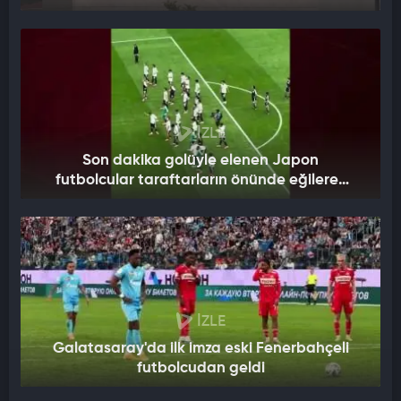
İZLE
Son dakika golüyle elenen Japon
futbolcular taraftarların önünde eğilerek
özür diledi
İZLE
Galatasaray'da ilk imza eski Fenerbahçeli
futbolcudan geldi