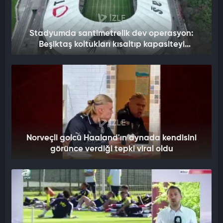
İZLE
Stadyumda santimetrelik dev operasyon:
Beşiktaş koltukları kısaltıp kapasiteyi
artırıyor!
İZLE
Norveçli golcü Haaland'ın aynada kendisini
görünce verdiği tepki viral oldu