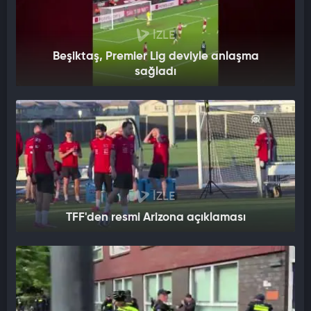
İZLE
Beşiktaş, Premier Lig deviyle anlaşma
sağladı
İZLE
TFF'den resmi Arizona açıklaması