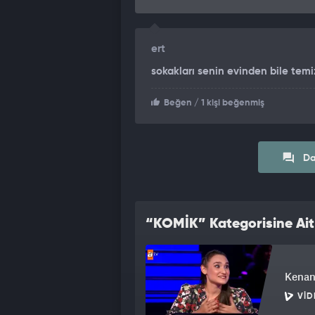
ert
sokakları senin evinden bile temiz
Beğen
/ 1 kişi beğenmiş
Da
“KOMİK” Kategorisine Ait
Kenan 
VID