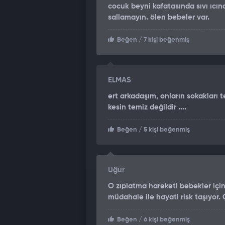
cocuk beyni kafatasında sıvı ıc
sallamayın. ölen bebeler var.
Beğen
/ 7 kişi beğenmiş
ELMAS
ert arkadaşım, onların sokakları t
kesin temiz değildir ....
Beğen
/ 5 kişi beğenmiş
Uğur
O zıplatma hareketi bebekler içi
müdahale ile hayati risk taşıyor.
Beğen
/ 6 kişi beğenmiş