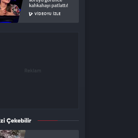
kahkahayı patlattı!
VIDEOYU İZLE
izi Çekebilir