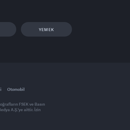
YEMEK
i
Otomobil
toğrafların FSEK ve Basın
ya A.Ş.'ye aittir. İzin