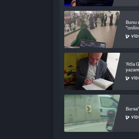
Bunu 
''onlin
VID
'Atla 
yazam
VID
Bursa'
VID