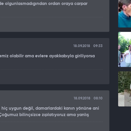
ınde olgunlasmadıgından ordan oraya carpar
18.09.2018
09:33
emiz olabilir ama evlere ayakkabıyla giriliyorsa
18.09.2018
08:10
n hiç uygun değil, damarlardaki kanın yönüne ani
 Çoğumuz bilinçsizce zıplatıyoruz ama yanlış