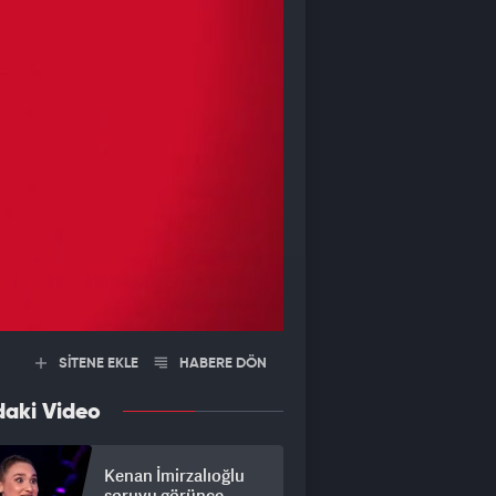
SİTENE EKLE
HABERE DÖN
daki Video
Kenan İmirzalıoğlu
soruyu görünce