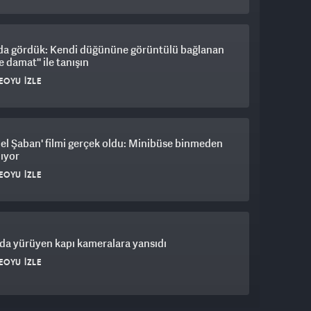
da gördük: Kendi düğününe görüntülü bağlanan
e damat'' ile tanışın
EOYU İZLE
Gel Şaban' filmi gerçek oldu: Minibüse binmeden
ıyor
EOYU İZLE
da yürüyen kapı kameralara yansıdı
EOYU İZLE