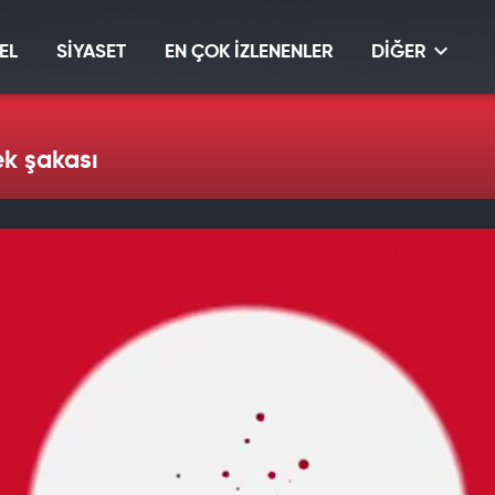
EL
SİYASET
EN ÇOK İZLENENLER
DİĞER
ek şakası