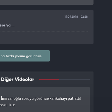
17.09.2018
22:28
se ya....
ha fazla yorum görüntüle
 Diğer Videolar
İmirzalıoğlu soruyu görünce kahkahayı patlattı!
EOYU İZLE