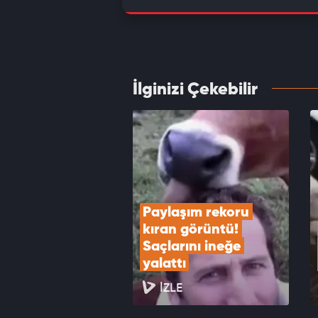
Türkçe
harik
VID
İlginizi Çekebilir
Motosi
hırsız
VID
Paylaşım rekoru 
kıran görüntü! 
Saçlarını ineğe 
yalattı
İZLE