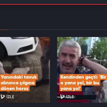
yi nereden öğrendiği sorulan Kosovalı gençten
a cevap
EOYU İZLE
klet kullanmayı bilmeyen ve motosiklet çalan
ın komik anları kameralarda
EOYU İZLE
Yanındaki tavuk 
Kendinden geçti: 'Bir 
alınınca çılgına 
o yana yol, bir bu 
dönen horoz
yana yol'
İZLE
İZLE