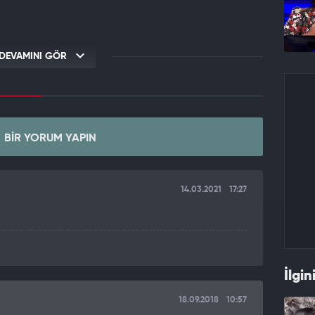
DEVAMINI GÖR
BIR YORUM YAPIN
14.03.2021
17:27
İlgin
18.09.2018
10:57