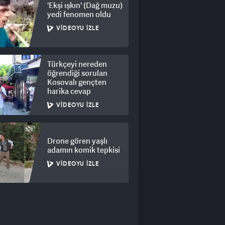
'Ekşi ışkın' (Dağ muzu)
yedi fenomen oldu
VIDEOYU İZLE
Türkçeyi nereden
öğrendiği sorulan
Kosovalı gençten
harika cevap
VIDEOYU İZLE
Drone gören yaşlı
adamın komik tepkisi
VIDEOYU İZLE