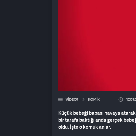
VIDEO7
KOMİK
17.09
Küçük bebeği babası havaya atarak s
bir tarafa baktığı anda gerçek bebe
oldu. İşte o komuk anlar.