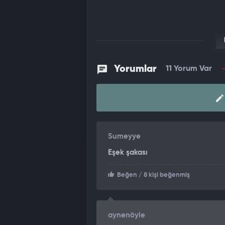
Yorumlar
11 Yorum Var
Sumeyye
Eşek şakası
Beğen
/ 8 kişi beğenmiş
aynenöyle