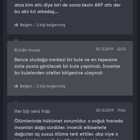
çıkarmasını arzu ediyoruz" dedi.
atsa kim attı diye biri de sorsa kesin AKP attı der
bu aklı kıt arkadaş...
Sisli havada Uludağ'da kesinlikle faaliyet planlanmaması
gerektiğinin altını çizen Şentürk, "Böyle durumlarda Uludağ'ı
Beğen
/ 2 kişi beğenmiş
bilenler bile zorlanıyor. Yön duygusunu kaybediyorsunuz.
Şartlar sert oluyor. Kapalı havalarda meteorolojiyi takip ederek
bu tür planlar yapılmalı. "Herkes dağcıyım"diye bu tür kötü
havalarda plan yapmamalı. Cenazelerin bulunduğu alan
20.12.2019
22:32
Kındo musa
girilmesi zor sert alan, helikopterin bile oradan naaşları tahliye
Bence uludağa merkezi bir kule ve en tepesine
etmesinin zor olduğunu düşünüyorum. Biz ip inişleri yaparak,
siste pusta görülecek bir kule yapılmalı. İnsanlar
şelale suların içinden geçerek girdik" diye konuştu.
bu kulelerden oteller bölgesine ulaşmalı
Kayıp iki amatör dağcının kanyona düşerek indiklerini
Beğen
/ 2 kişi beğenmiş
düşündüğünü anlatan Şentürk, "Bu arkadaşlar düşerek
inmişler, ıslanarak gelmişler. Islandığı için ceketini çıkarmış,
bu iki arkadaşımızın hipotermiden vefat ettiklerini
20.12.2019
17:44
Her biji sero hdp
düşünüyoruz" şeklinde konuştu.
Ölümlerinde hükümet sorumldur. o soğuk havada
Öte yandan Efe Sarp'ın cansız bedeni askeri helikopterle
insanları dağa sürdüler. incecik elbiselerle
Uludağ'dan alınarak İl Jandarma Komutanlığı'na getirildi.
dağcıları aç susuz ölüme terk ettiler. akp niye o