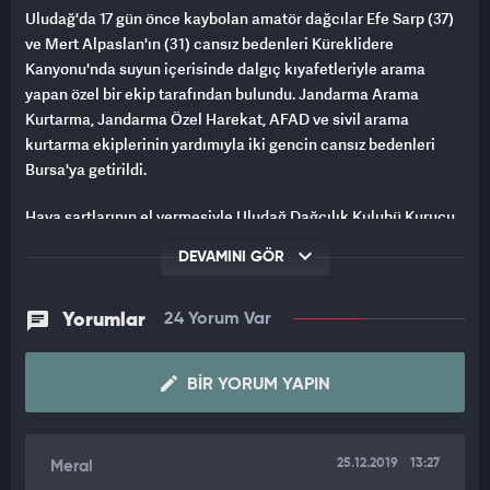
Uludağ'da 17 gün önce kaybolan amatör dağcılar Efe Sarp (37)
ve Mert Alpaslan'ın (31) cansız bedenleri Küreklidere
Kanyonu'nda suyun içerisinde dalgıç kıyafetleriyle arama
yapan özel bir ekip tarafından bulundu. Jandarma Arama
Kurtarma, Jandarma Özel Harekat, AFAD ve sivil arama
kurtarma ekiplerinin yardımıyla iki gencin cansız bedenleri
Bursa'ya getirildi.
Hava şartlarının el vermesiyle Uludağ Dağcılık Kulubü Kurucu
Üyesi İsmet Şentürk, İstanbul'dan gelen 5 kişilik özel kanyon
DEVAMINI GÖR
ekibiyle sabah saatlerinde 2. Oteller Bölgesi'nden kayıp
amatör dağcıların bulunduğu tahmin edilen Küreklidere
şelalesi bölgesinde arama çalışması başlattı.
Yorumlar
24 Yorum Var
Dalgıç kıyafetli ekipler, sarp kayalıklar ve tehlikeli vadilerle
BIR YORUM YAPIN
dolu Küreklidere Kanyonu'na iplerle indiler. Burada ilk kez
suyun içerisinde arama faaliyeti başlatıldı. Hava şartlarının el
vermesiyle balık adamlar kanyonun içinde harita mühendisi
Efe Sarp ve hemen yakınında da uçak mühendisi Mert
25.12.2019
13:27
Meral
Alpaslan'ın cansız bedenlerini buldu.