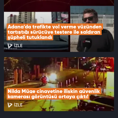
Adana'da trafikte yol verme yüzünden 
tartıştığı sürücüye testere ile saldıran 
şüpheli tutuklandı
İZLE
Nilda Müge cinayetine ilişkin güvenlik 
kamerası görüntüsü ortaya çıktı!
İZLE