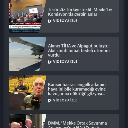
Terörsüz Türkiye teklifi Meclis'te:
Komisyon'da gergin anlar
VIDEOYU İZLE
Akıncı TİHA ve Alpagut buluştu:
Akıllı mühimmat hedefi otonom
vurdu
VIDEOYU İZLE
Kanser hastası engelli adamın
hayalini bile kuramadığı evine
kavuşunca döktüğü gözyaşı
duygulandırdı
VIDEOYU İZLE
DMM, "Mekke Ortak Savunma
Anlaşması'nın NATO'nun 5.