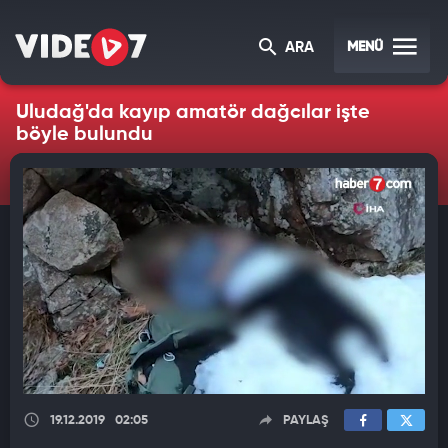
MENÜ
ARA
Uludağ'da kayıp amatör dağcılar işte
böyle bulundu
19.12.2019
02:05
PAYLAŞ