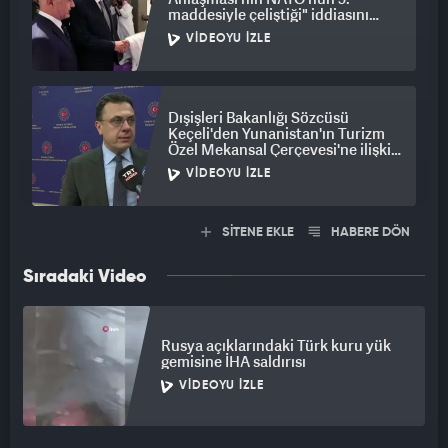
maddesiyle çeliştiği" iddiasını
yalanladı
VIDEOYU İZLE
Dışişleri Bakanlığı Sözcüsü
Keçeli'den Yunanistan'ın Turizm
Özel Mekansal Çerçevesi'ne ilişkin
açıklama
VIDEOYU İZLE
SİTENE EKLE
HABERE DÖN
Sıradaki Video
Rusya açıklarındaki Türk kuru yük
gemisine İHA saldırısı
VIDEOYU İZLE