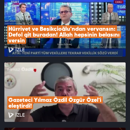
Hürriyet ve Beşikçioğlu'ndan veryansın: 
Defol git buradan! Allah hepsinin belasını 
versin
İZLE
Gazeteci Yılmaz Özdil Özgür Özel'i 
eleştirdi!
İZLE