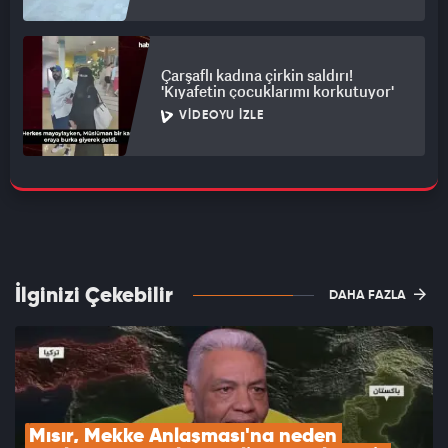
Çarşaflı kadına çirkin saldırı!
'Kıyafetin çocuklarımı korkutuyor'
VIDEOYU İZLE
İlginizi Çekebilir
DAHA FAZLA
Mısır, Mekke Anlaşması'na neden 