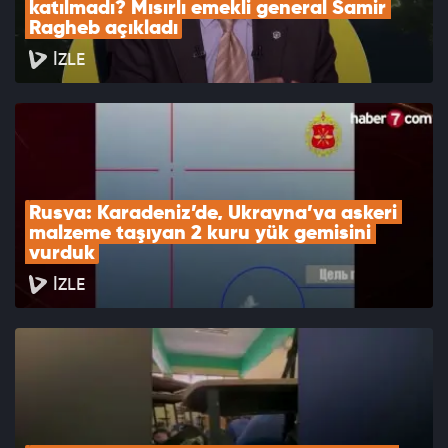
katılmadı? Mısırlı emekli general Samir 
Ragheb açıkladı
İZLE
Rusya: Karadeniz’de, Ukrayna’ya askeri 
malzeme taşıyan 2 kuru yük gemisini 
vurduk
İZLE