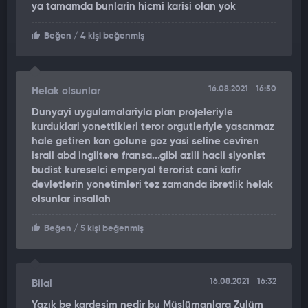
ya tamamda bunlarin hicmi karisi olan yok
salonundaki kişilerin uçaklara doğru koşmaya başladığını ve
adeta izdiham yaşandığını belirtti. İnsanların o anlarda çok
Beğen
/ 4 kişi beğenmiş
çaresiz olduğunu ifade eden görgü tanığı, güvenlik güçlerinin
insanların havalimanına girmesini engellemek için havaya
ateş açtığını belirtti.
16.08.2021
16:50
Helak olsunlar
Dunyayi uygulamalariyla plan projeleriyle
kurduklari yonettikleri teror orgutleriyle yasanmaz
hale getiren kan golune goz yasi seline ceviren
israil abd ingiltere fransa...gibi azili hacli siyonist
budist kureselci emperyal terorist cani kafir
devletlerin yonetimleri tez zamanda ibretlik helak
olsunlar insallah
Beğen
/ 5 kişi beğenmiş
16.08.2021
16:32
Bilal
Yazık be kardeşim nedir bu Müslümanlara Zulüm