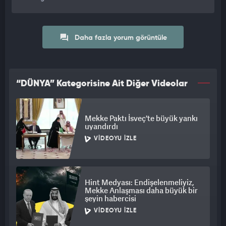
Daha fazla yorum görüntüle
“DÜNYA” Kategorisine Ait Diğer Videolar
Mekke Paktı İsveç'te büyük yankı
uyandırdı
VIDEOYU İZLE
Hint Medyası: Endişelenmeliyiz,
Mekke Anlaşması daha büyük bir
şeyin habercisi
VIDEOYU İZLE