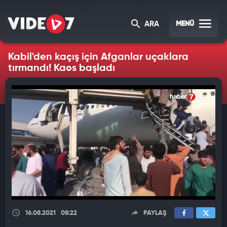
MENÜ
ARA
Kabil'den kaçış için Afganlar uçaklara
tırmandı! Kaos başladı
16.08.2021
08:22
PAYLAŞ