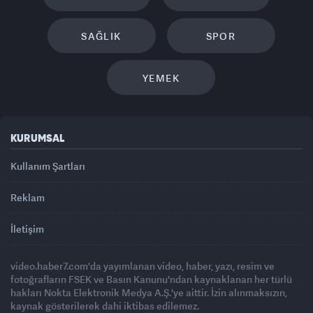
SAĞLIK
SPOR
YEMEK
KURUMSAL
Kullanım Şartları
Reklam
İletişim
video.haber7.com'da yayımlanan video, haber, yazı, resim ve
fotoğrafların FSEK ve Basın Kanunu'ndan kaynaklanan her türlü
hakları Nokta Elektronik Medya A.Ş.'ye aittir. İzin alınmaksızın,
kaynak gösterilerek dahi iktibas edilemez.