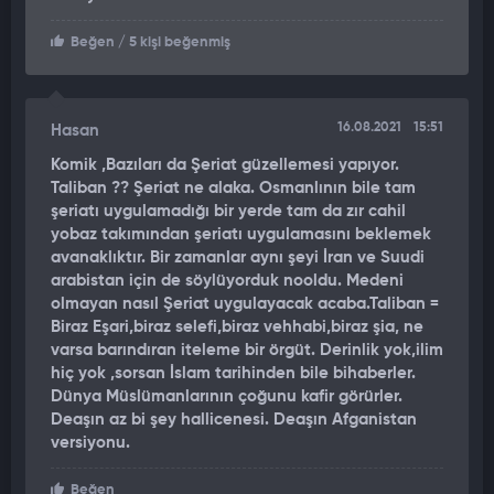
Beğen
/ 5 kişi beğenmiş
16.08.2021
15:51
Hasan
Komik ,Bazıları da Şeriat güzellemesi yapıyor.
Taliban ?? Şeriat ne alaka. Osmanlının bile tam
şeriatı uygulamadığı bir yerde tam da zır cahil
yobaz takımından şeriatı uygulamasını beklemek
avanaklıktır. Bir zamanlar aynı şeyi İran ve Suudi
arabistan için de söylüyorduk nooldu. Medeni
olmayan nasıl Şeriat uygulayacak acaba.Taliban =
Biraz Eşari,biraz selefi,biraz vehhabi,biraz şia, ne
varsa barındıran iteleme bir örgüt. Derinlik yok,ilim
hiç yok ,sorsan İslam tarihinden bile bihaberler.
Dünya Müslümanlarının çoğunu kafir görürler.
Deaşın az bi şey hallicenesi. Deaşın Afganistan
versiyonu.
Beğen