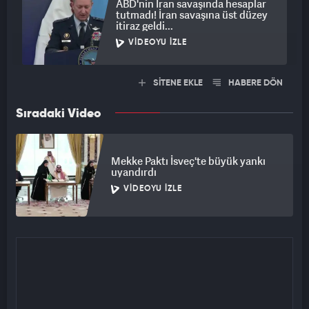
ABD'nin İran savaşında hesaplar
tutmadı! İran savaşına üst düzey
itiraz geldi...
VIDEOYU İZLE
SİTENE EKLE
HABERE DÖN
Sıradaki Video
Mekke Paktı İsveç'te büyük yankı
uyandırdı
VIDEOYU İZLE