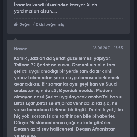
İnsanlar kendi ülkesinden kaçıyor Allah
yardımcıları olsun....
Beğen
/ 2 kişi beğenmiş
16.08.2021
15:55
Hasan
Komik ,Bazıları da Şeriat güzellemesi yapıyor.
Taliban ?? Şeriat ne alaka. Osmanlının bile tam
şeriatı uygulamadığı bir yerde tam da zır cahil
yobaz takımından şeriatı uygulamasını beklemek
avanaklıktır. Bir zamanlar aynı şeyi İran ve Suudi
arabistan için de söylüyorduk nooldu. Medeni
olmayan nasıl Şeriat uygulayacak acaba.Taliban =
Biraz Eşari,biraz selefi,biraz vehhabi,biraz şia, ne
varsa barındıran iteleme bir örgüt. Derinlik yok,ilim
hiç yok ,sorsan İslam tarihinden bile bihaberler.
Dünya Müslümanlarının çoğunu kafir görürler.
Deaşın az bi şey hallicenesi. Deaşın Afganistan
versiyonu.