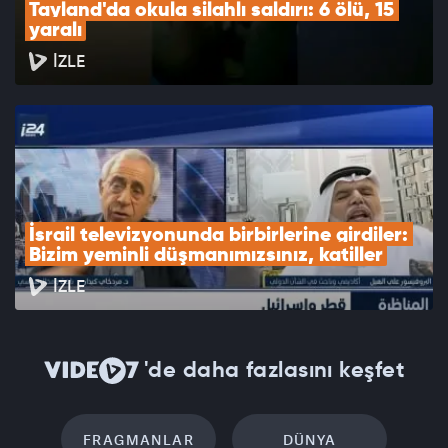
Tayland'da okula silahlı saldırı: 6 ölü, 15 
yaralı
İZLE
İsrail televizyonunda birbirlerine girdiler: 
Bizim yeminli düşmanımızsınız, katiller
İZLE
'de daha fazlasını keşfet
FRAGMANLAR
DÜNYA