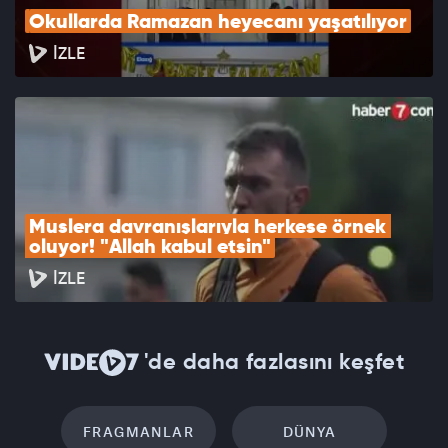
Okullarda Ramazan heyecanı yaşatılıyor
İZLE
Muslera davranışlarıyla herkese örnek 
oluyor! "Allah kabul etsin"
İZLE
'de daha fazlasını keşfet
FRAGMANLAR
DÜNYA