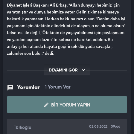
Diyanet İşleri Başkanı Ali Erbaş, "Allah dünyayı hepimiz için
yaratmıştır ve dünya hepimize yeter. Geliniz kimse kimseye
haksızlık yapmasın. Herkes hakkına razı olsun. 'Benim daha iyi
yaşamam için ötekinin elindekini de alayım, o ne olursa olsun'
felsefesi ile değil, 'Ötekinin de yaşayabilmesi için paylaşmam
ve yardımlaşmam lazım' felsefesi ile hareket edelim. Bu
anlayışı her alanda hayata geçirirsek dünyada savaşlar,
zulümler son bulur." dedi.
Süleymaniye Camisi'nde Ramazan Bayramı hutbesini irat eden
DEVAMINI GÖR
Erbaş, öncelikle bayram namazı için camide bulunan
vatandaşların bayramlarını tebrik ettiğini söyledi.
Yorumlar
1 Yorum Var
Bayramların insanların fıtratıyla buluşma, birbirlerine gönlünü
açma ve sevinci paylaşma günleri olduğunu belirten Erbaş,
BIR YORUM YAPIN
"Bayramlar, kardeşliğimizi pekiştirme, yüreklerimizi birleştirme
günleridir. Bayramlar dilleri, renkleri ve coğrafyaları farklı;
imanları, gönülleri ve duaları aynı milyonlarca Müslümanın
aynı duyguyu yaşadığı vahdet anlarıdır." diye konuştu.
02.05.2022
09:44
Türkoğlu