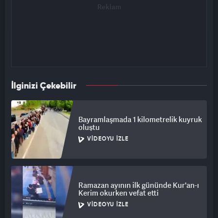
şekilde kendini gösteriyor." dedi.
Diyanet İşleri Başkanı Erbaş, daha sonra Türkçe olarak
sürdürdüğü hutbesinde, "Sana ölüm gelinceye kadar Rabb'ine
kulluk et." ilahi emrine boyun eğerek, ramazan mektebinde
kazanılan güzel hasletlerin hayat boyunca korunmasını,
ramazanın huzur, bereket ve samimiyetinin hayatın her anına
taşınmasını tavsiye etti.
İlginizi Çekebilir
Yahya Kemal Beyatlı'nın "Süleymaniye'de Bayram Sabahı"
şiirinin bazı dizelerini okuyarak hutbesini tamamlayan Erbaş,
Bayramlaşmada 1 kilometrelik kuyruk
daha sonra camideki vatandaşlarla bayramlaştı.
oluştu
VIDEOYU İZLE
- "İNGİLİZCE KISMINDA ÖNE ÇIKAN MESAJLARI VERMEK
İSTEDİK"
Bayram namazının ardından basın mensuplarına açıklama
Ramazan ayının ilk gününde Kur'an-ı
yapan Erbaş, bu sene ramazan ayının çok bereketli geçtiğini
Kerim okurken vefat etti
anlatarak, "Ülkemizde, pek çok şehrimizde, pek çok camimizde
VIDEOYU İZLE
vatandaşlarımızla cemaatimizle beraber olduk. Teravih