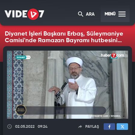
MENÜ
ARA
Diyanet İşleri Başkanı Erbaş, Süleymaniye
Camisi'nde Ramazan Bayramı hutbesini
irat etti
02.05.2022
09:24
PAYLAŞ