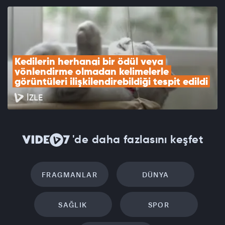
Kedilerin herhangi bir ödül veya 
yönlendirme olmadan kelimelerle 
görüntüleri ilişkilendirebildiği tespit edildi
İZLE
'de daha fazlasını keşfet
FRAGMANLAR
DÜNYA
SAĞLIK
SPOR