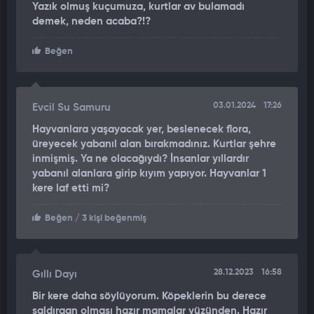
Yazık olmuş kuçumuza, kurtlar av bulamadı
demek, neden acaba?!?
Beğen
03.01.2024
17:26
Evcil Su Samuru
Hayvanlara yaşayacak yer, beslenecek flora,
üreyecek yabanıl alan bırakmadınız. Kurtlar şehre
inmişmiş. Ya ne olacağıydı? İnsanlar yıllardır
yabanıl alanlara girip kıyım yapıyor. Hayvanlar 1
kere laf etti mi?
Beğen
/ 3 kişi beğenmiş
28.12.2023
16:58
Gıllı Dayı
Bir kere daha söylüyorum. Köpeklerin bu derece
saldırgan olması hazır mamalar yüzünden. Hazır