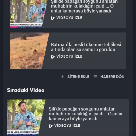
Şili'de papağan soygunu anlatan
muhabirin kulaklığını çaldı... O
anlar kameraya böyle yansıdı
VIDEOYU İZLE
Batman’da nesli tükenme tehlikesi
altında olan su samuru görüldü
VIDEOYU İZLE
SİTENE EKLE
HABERE DÖN
Sıradaki Video
Şili'de papağan soygunu anlatan
muhabirin kulaklığını çaldı... O anlar
kameraya böyle yansıdı
VIDEOYU İZLE