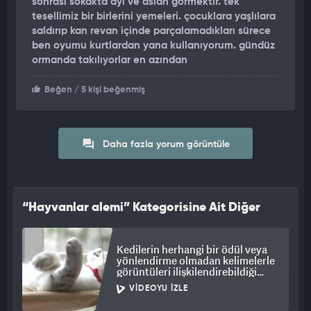
sonrası sokakta ayı ve aslan görmektir. tek
tesellimiz bir birlerini yemeleri. çocuklara yaşlılara
saldırıp kan revan içinde parçalamadıkları sürece
ben oyumu kurtlardan yana kullanıyorum. gündüz
ormanda takılıyorlar en azından
Beğen
/ 5 kişi beğenmiş
Daha fazla yorum görüntüle
“Hayvanlar alemi” Kategorisine Ait Diğer
Videolar
Kedilerin herhangi bir ödül veya
yönlendirme olmadan kelimelerle
görüntüleri ilişkilendirebildiği
tespit edildi
VIDEOYU İZLE