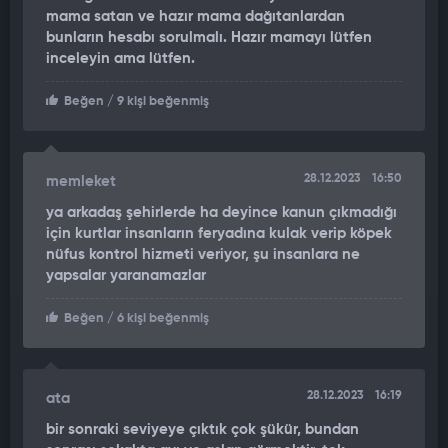
mama satan ve hazır mama dağıtanlardan
bunların hesabı sorulmalı. Hazır mamayı lütfen
inceleyin ama lütfen.
Beğen
/ 9 kişi beğenmiş
28.12.2023
16:50
memleket
ya arkadaş şehirlerde ha deyince kanun çıkmadığı
için kurtlar insanların feryadına kulak verip köpek
nüfus kontrol hizmeti veriyor, şu insanlara ne
yapsalar yaranamazlar
Beğen
/ 6 kişi beğenmiş
28.12.2023
16:19
ata
bir sonraki seviyeye çıktık çok şükür, bundan