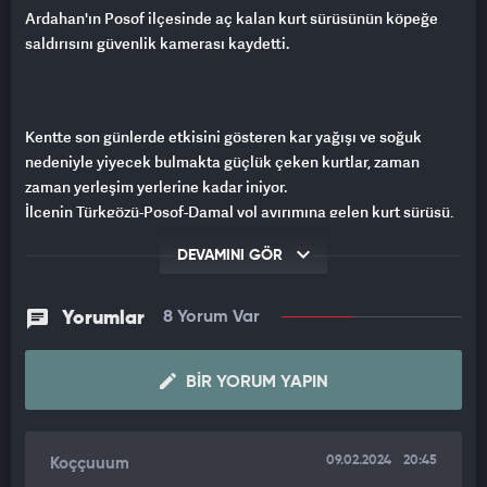
Ardahan'ın Posof ilçesinde aç kalan kurt sürüsünün köpeğe
saldırısını güvenlik kamerası kaydetti.
Kentte son günlerde etkisini gösteren kar yağışı ve soğuk
nedeniyle yiyecek bulmakta güçlük çeken kurtlar, zaman
zaman yerleşim yerlerine kadar iniyor.
İlçenin Türkgözü-Posof-Damal yol ayırımına gelen kurt sürüsü,
bir dinlenme tesisi önündeki köpeğe saldırdı.
DEVAMINI GÖR
Durumu fark eden işletme sahibi Burak Baltacı'nın yüksek ses
çıkarması ve başka köpeklerin de bölgeye gelmesiyle kurt
Yorumlar
8 Yorum Var
sürüsü uzaklaştı.
Baltacı, kalabalık kurt sürüsünü gece yarısı geç saatlerde fark
ettiğini belirterek, erken davranıp çıkardığı sesle köpeğini
BIR YORUM YAPIN
kurtardığını söyledi.
Olayı, tesisin güvenlik kamerası görüntüledi.
09.02.2024
20:45
Koççuuum