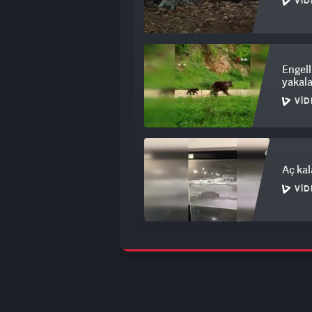
VID
Engell
yakal
VID
Aç kal
VID
Şili'd
çaldı.
VID