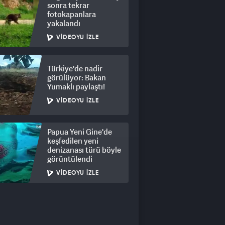
sonra tekrar
fotokapanlara
yakalandı
VIDEOYU İZLE
Türkiye'de nadir
görülüyor: Bakan
Yumaklı paylaştı!
VIDEOYU İZLE
Papua Yeni Gine'de
keşfedilen yeni
denizanası türü böyle
görüntülendi
VIDEOYU İZLE