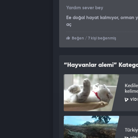
Yardım sever bey
Ee doğal hayat kalmıyor, orman y
aç
Beğen
/ 7 kişi beğenmiş
“Hayvanlar alemi” Kategor
Kedile
kelime
VID
Türkiy