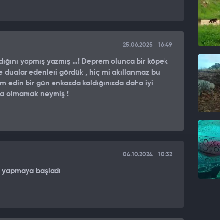
25.06.2025
16:49
ığını yapmış yazmış …! Deprem olunca bir köpek
 dualar edenleri gördük , hiç mi akıllanmaz bu
am edin bir gün enkazda kaldığınızda daha iyi
da olmamak neymiş !
04.10.2024
10:32
r yapmaya başladı