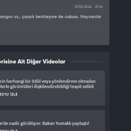
07.02.2024
21:16
angını vs.. çarpık kentleşme de cabası. Hayvanlar
isine Ait Diğer Videolar
rin herhangi bir ödül veya yönlendirme olmadan
lerle görüntüleri ilişkilendirebildiği tespit edildi
EOYU İZLE
e'de nadir görülüyor: Bakan Yumaklı paylaştı!