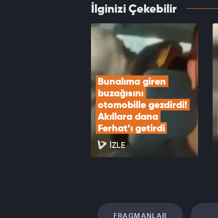
İlginizi Çekebilir
Batman
samur
VID
Bunalıma giren 
buzağısını 
otomobille gezdirdi! 
Akıllara dana 
Ferhat’ı getirdi
İZLE
FRAGMANLAR