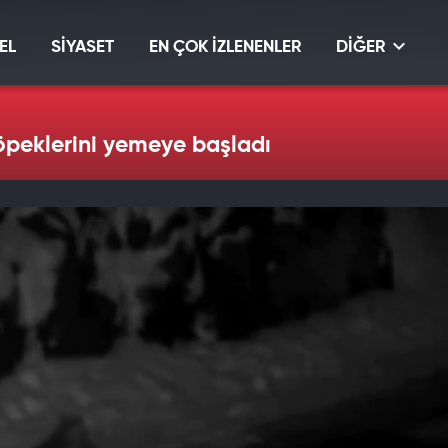
EL
SİYASET
EN ÇOK İZLENENLER
DİĞER
köpeklerini yemeye başladı