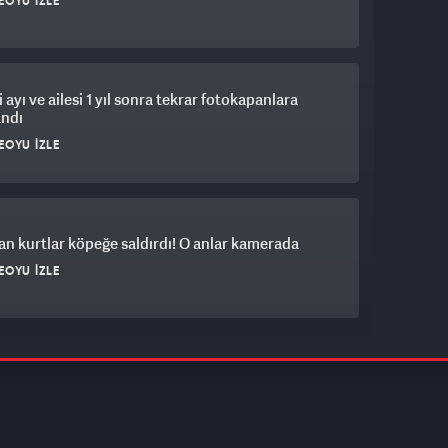
EOYU İZLE
i ayı ve ailesi 1 yıl sonra tekrar fotokapanlara
andı
EOYU İZLE
an kurtlar köpeğe saldırdı! O anlar kamerada
EOYU İZLE
e papağan soygunu anlatan muhabirin kulaklığını
.. O anlar kameraya böyle yansıdı
EOYU İZLE