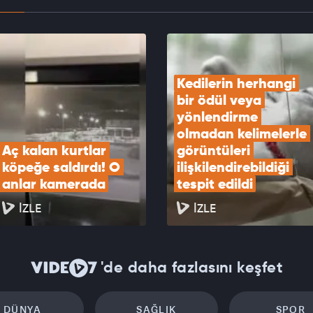
’da nesli tükenme tehlikesi altında olan su
u görüldü
EOYU İZLE
Kedilerin herhangi 
bir ödül veya 
yönlendirme 
olmadan kelimelerle 
Aç kalan kurtlar 
görüntüleri 
köpeğe saldırdı! O 
ilişkilendirebildiği 
anlar kamerada
tespit edildi
İZLE
İZLE
'de daha fazlasını keşfet
DÜNYA
SAĞLIK
SPOR