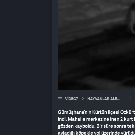
VIDEO7
HAYVANLAR ALEMI
Gümüşhane’nin Kürtün ilçesi Özkürt
indi. Mahalle merkezine inen 2 kurt
gözden kayboldu. Bir süre sonra tek
avladığı köpekle yol üzerinde yürüdü