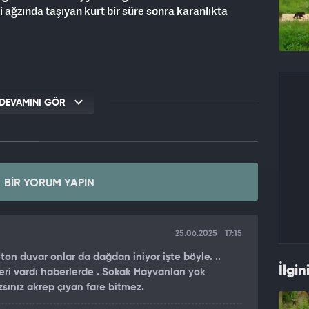
 ağzında taşıyan kurt bir süre sonra karanlıkta
DEVAMINI GÖR
BIR YORUM YAPIN
25.06.2025
17:15
on duvar onlar da dağdan iniyor işte böyle. ..
İlgin
beri vardı haberlerde . Sokak Hayvanları yok
sınız akrep çıyan fare bitmez.