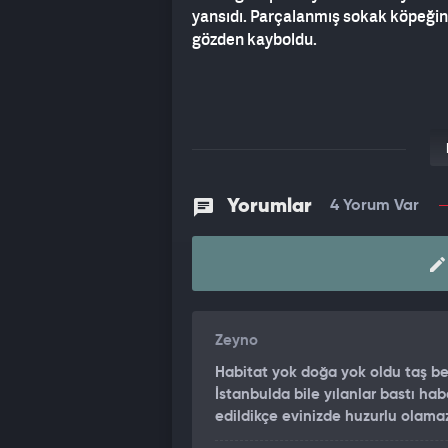
yansıdı. Parçalanmış sokak köpeğini
gözden kayboldu.
Yorumlar
4 Yorum Var
Zeyno
Habitat yok doğa yok oldu taş bet
İstanbulda bile yılanlar bastı ha
edildikçe evinizde huzurlu olamaz