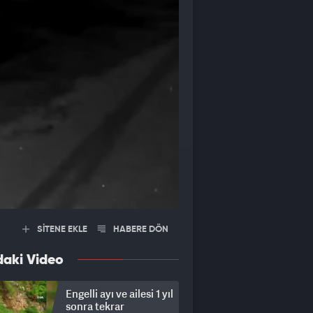
SİTENE EKLE
HABERE DÖN
daki Video
Engelli ayı ve ailesi 1 yıl
sonra tekrar