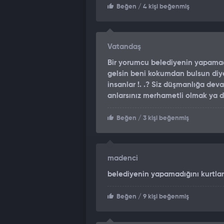
Beğen
/ 4 kişi beğenmiş
Vatandaş
Bir yorumcu belediyenin yapamad
gelsin beni kokumdan bulsun diye
insanlar !. .? Siz düşmanlığa dev
anlarsınız merhametli olmak ya 
Beğen
/ 3 kişi beğenmiş
madenci
belediyenin yapamadığını kurtla
Beğen
/ 9 kişi beğenmiş