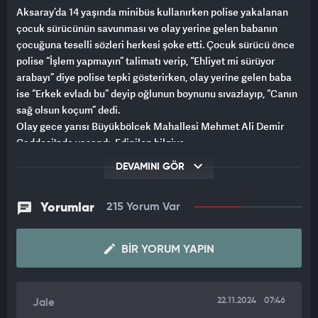
Aksaray’da 14 yaşında minibüs kullanırken polise yakalanan
çocuk sürücünün savunması ve olay yerine gelen babanın
çocuğuna teselli sözleri herkesi şoke etti. Çocuk sürücü önce
polise “İşlem yapmayın” talimatı verip, “Ehliyet mi sürüyor
arabayı” diye polise tepki gösterirken, olay yerine gelen baba
ise “Erkek evladı bu” deyip oğlunun boynunu sıvazlayıp, “Canın
sağ olsun koçum” dedi.
Olay gece yarısı Büyükbölcek Mahallesi Mehmet Ali Demir
Caddesi'nde yaşandı. Edinilen bilgiye
göre, Aksaray Cumhuriyet Başsavcılığı koordinesinde
DEVAMINI GÖR
bekçilerle birlikte uygulama yapan İl Emniyet Müdürlüğü
Asayiş ve Trafik Tescil ve Denetleme Şubesi ekipleri şüphe
üzerine Büyükbölcek Caddesi istikametine seyreden 68 AAP
Yorumlar
215 Yorum Var
030 plakalı minibüsü durdurdu. Ehliyet ve ruhsat kontrolünden
geçirilen sürücünün ehliyetiz ve 14 yaşında çocuk olduğu
BIR YORUM YAPIN
tespit edildi. Polis ekipleri çocuğa kimlik bilgilerini sorarken,
çocuk ne ismini söyledi, ne de kimlik bilgilerini bilmiyorum
diyerek vermedi. Telefonla babasından yardım isteyen çocuk
22.11.2024
07:46
Jale
babasını olay yerine çağırdı. Babası gelene kadar polis