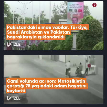
Pakistan'daki simge yapılar, Türkiye, 
Suudi Arabistan ve Pakistan 
bayraklarıyla ışıklandırıldı
İZLE
Cami yolunda acı son: Motosikletin 
çarptığı 78 yaşındaki adam hayatını 
kaybetti
İZLE