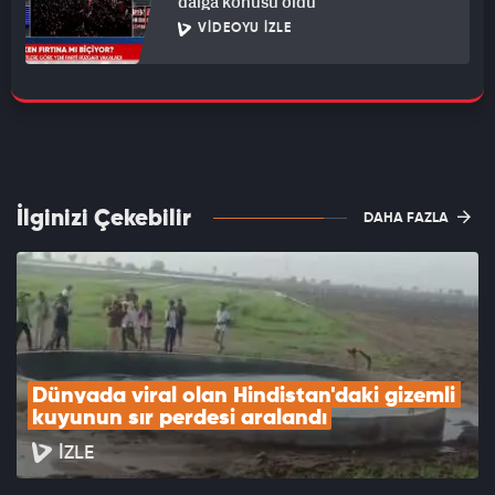
dalga konusu oldu
VIDEOYU İZLE
İlginizi Çekebilir
DAHA FAZLA
Dünyada viral olan Hindistan'daki gizemli 
kuyunun sır perdesi aralandı
İZLE