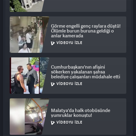
Görme engelli genç raylara düştü!
Ölümle burun buruna geldiği o
anlar kamerada
VIDEOYU İZLE
Cumhurbaşkanı'nın afişini
sökerken yakalanan şahsa
belediye çalışanları müdahale etti
VIDEOYU İZLE
Malatya'da halk otobüsünde
yumruklar konuştu!
VIDEOYU İZLE