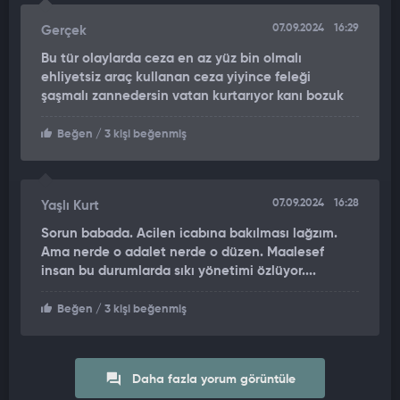
07.09.2024
16:29
Gerçek
Bu tür olaylarda ceza en az yüz bin olmalı
ehliyetsiz araç kullanan ceza yiyince feleği
şaşmalı zannedersin vatan kurtarıyor kanı bozuk
Beğen
/ 3 kişi beğenmiş
07.09.2024
16:28
Yaşlı Kurt
Sorun babada. Acilen icabına bakılması lağzım.
Ama nerde o adalet nerde o düzen. Maalesef
insan bu durumlarda sıkı yönetimi özlüyor....
Beğen
/ 3 kişi beğenmiş
Daha fazla yorum görüntüle