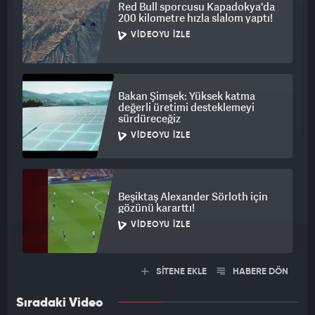
Red Bull sporcusu Kapadokya'da
200 kilometre hızla slalom yaptı!
VIDEOYU İZLE
Bakan Şimşek: Yüksek katma
değerli üretimi desteklemeyi
sürdüreceğiz
VIDEOYU İZLE
Beşiktaş Alexander Sörloth için
gözünü kararttı!
VIDEOYU İZLE
SİTENE EKLE
HABERE DÖN
Sıradaki Video