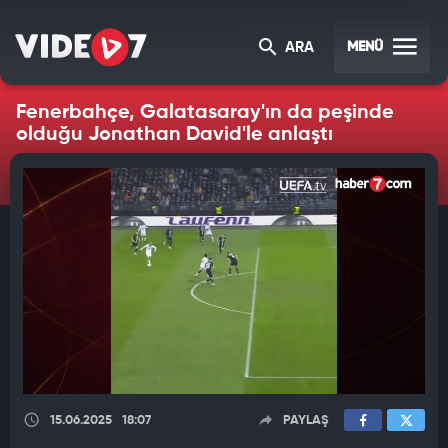
MENÜ
ARA
Fenerbahçe, Galatasaray'ın da peşinde
olduğu Jonathan David'le anlaştı
15.06.2025
18:07
PAYLAŞ