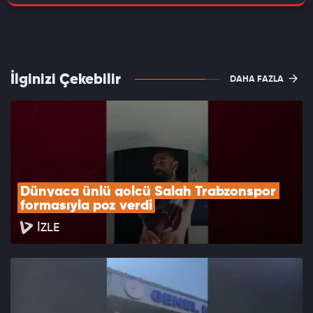
İlginizi Çekebilir
DAHA FAZLA
Dünyaca ünlü golcü Salah Trabzonspor 
formasıyla poz verdi
İZLE