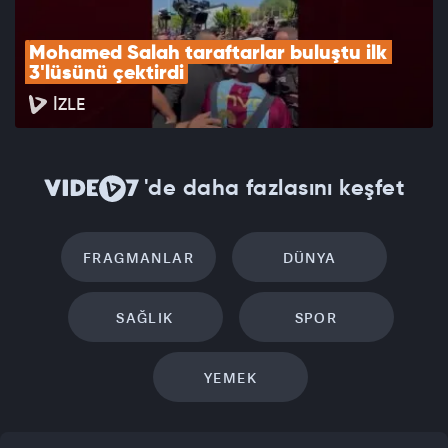
Mohamed Salah taraftarlar buluştu ilk 
3'lüsünü çektirdi
İZLE
'de daha fazlasını keşfet
FRAGMANLAR
DÜNYA
SAĞLIK
SPOR
YEMEK