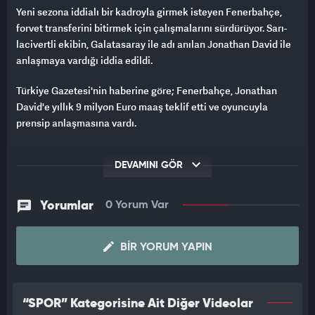
Yeni sezona iddialı bir kadroyla girmek isteyen Fenerbahçe,
forvet transferini bitirmek için çalışmalarını sürdürüyor. Sarı-
lacivertli ekibin, Galatasaray ile adı anılan Jonathan David ile
anlaşmaya vardığı iddia edildi.
Türkiye Gazetesi'nin haberine göre; Fenerbahçe, Jonathan
David'e yıllık 9 milyon Euro maaş teklif etti ve oyuncuyla
prensip anlaşmasına vardı.
DEVAMINI GÖR
Yorumlar
0 Yorum Var
BIR YORUM YAPIN
“SPOR” Kategorisine Ait Diğer Videolar