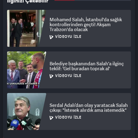
İlginizi Çekebilir
Mohamed Salah, İstanbul'da sağlık
kontrollerinden geçti! Akşam
Trabzon'da olacak
VIDEOYU İZLE
Belediye başkanından Salah'a ilginç
teklif: 'Gel buradan toprak al'
VIDEOYU İZLE
Serdal Adalı’dan olay yaratacak Salah
çıkışı: "İstesek alırdık ama istemedik"
VIDEOYU İZLE