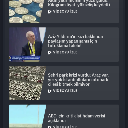
Altın yatırımcısının yüzü güldü:
Bununla beraber yabancı yatırımcı bir şey yapmayacaksa,
Kilogram fiyatı yükseliş kaydetti
borsada bu çok zor bir ihtimal diye düşünüyorum. Ama dövizle
VIDEOYU İZLE
baktığım zaman da Türkiye’de Merkez Bankası rezervlerinde
ufak ufak artışları gördüğümüz için, faiz nedeniyle bu da bir
miktar.O yüzden Türk lirasının değer kaybetmemesi ihtimali
oldukça yüksek. Yukarı yönlü dövizde bir hareketlenme
Aziz Yıldırım'ın kızı hakkında
paylaşım yapan şahıs için
beklemiyoruz. dolayısıyla altında, altın onsa bağlı bir gevşeme
tutuklama talebi!
söz konusu olabilir. Dövizde yatay seyir devam edecek. Belki
VIDEOYU İZLE
aylık yüzde birlik civarında bir artış söz konusu olabilir. Ama
borsaya yabancı yatırımcı şu an için beklemiyoruz. Belki TL
depo dediğiniz veya yüksek faizli enstrümanlara, bir miktar az
Şehri park krizi vurdu: Araç var,
da olsa yabancı sermaye girişi olabilir. Merkez Bankası
yer yok İstanbulluların otopark
rezervleri kademeli artmaya devam edecek gibi de görünüyor.
çilesi bitmek bilmiyor
VIDEOYU İZLE
ABD için kritik istihdam verisi
açıklandı
VIDEOYU İZLE