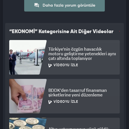
gevşeme görürsek şaşırmayacağım. Hatta altın onsda 2.364
Daha fazla yorum görüntüle
seviyelerine kadar bir geri çekilmenin çok büyük bir olasılık
olduğunu düşünüyorum. Bununla beraber, diğer gelişmekte
olan piyasalara para akışını düşünecek olursak, büyüme
konusunda büyük kuruluşlar genellikle daha karamsar tablolar
“EKONOMİ” Kategorisine Ait Diğer Videolar
çiziyorlar. Büyüme hedeflerini biraz daha aşağı çekiyorlar.
ALTINDA GEVŞEME OLABİLİR
Türkiye'nin özgün havacılık
motoru geliştirme yetenekleri aynı
çatı altında toplanıyor
Türkiye için sadece 2025 yılında bu olmadı. Bununla beraber
VIDEOYU İZLE
gelişmekte olan piyasalara, Amerika’da faizlerin yüksek olması
nedeniyle para girişi oldukça zor. Dolayısıyla yakın zamanda
yabancı girişini önemli miktarda beklemiyoruz. Zaten
elimizdeki savaş nedeniyle, jeopolitik riskleri dikkate alarak
BDDK'den tasarruf finansman
gelmek istemeyeceklerdir. Dolayısıyla yabancı girişi
şirketlerine yeni düzenleme
önümüzdeki dönemde pek kolay görünmüyor. Ama bunun
VIDEOYU İZLE
faizlerle de bir alakası yok. Jeopolitik risklerle alakası var. Ve
Amerika’daki yüksek faizle ve ekonomideki belirsizlikle
alakası var.