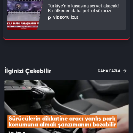
Türkiye'nin kasasına servet akacak!
Bir ülkeden daha petrol sürprizi
VIDEOYU İZLE
İlginizi Çekebilir
DAHA FAZLA
Sürücülerin dikkatine aracı yanlış park 
konumuna almak şanzımanını bozabilir