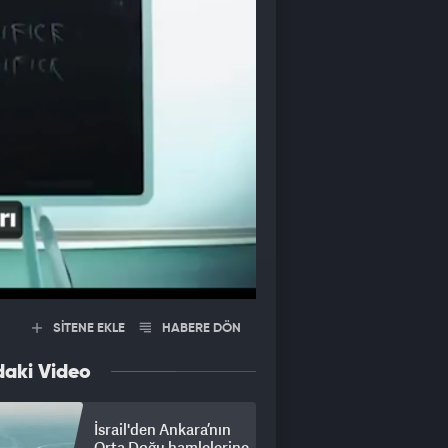
SİTENE EKLE
HABERE DÖN
daki Video
İsrail'den Ankara’nın
Orta Doğu hamlelerine