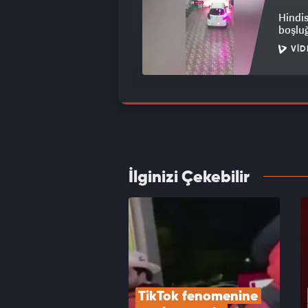
Hindis
boşlu
VID
ABD'de
doktri
VID
İlginizi Çekebilir
Dünyay
timsah
VID
TikTok fenomenine 