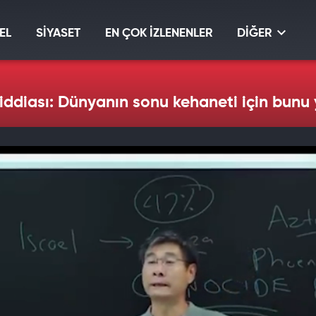
EL
SİYASET
EN ÇOK İZLENENLER
DİĞER
l iddiası: Dünyanın sonu kehaneti için bu