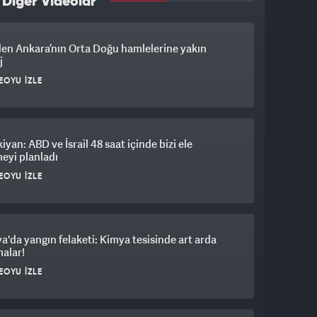
 Diğer Videolar
'den Ankara’nın Orta Doğu hamlelerine yakın
j
EOYU İZLE
iyan: ABD ve İsrail 48 saat içinde bizi ele
eyi planladı
EOYU İZLE
ya'da yangın felaketi: Kimya tesisinde art arda
alar!
EOYU İZLE