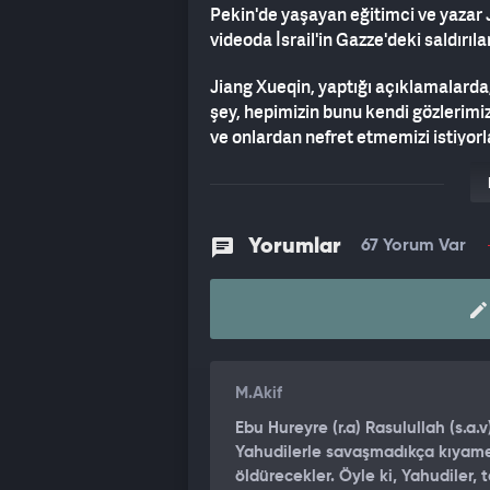
Pekin'de yaşayan eğitimci ve yazar 
videoda İsrail'in Gazze'deki saldırılar
Jiang Xueqin, yaptığı açıklamalarda, 
şey, hepimizin bunu kendi gözlerimiz
ve onlardan nefret etmemizi istiyor
aleyhine döndüğünü görebilirsiniz. 
popüler protestolar var." dedi.
"İSRAİL BUNU GİZLİCE YAPABİLİR
Yorumlar
67 Yorum Var
İsrail'in Gazze halkını yok etmek is
yapabileceğini iddia eden Jiang Xueqi
"Eğer bunu gerçekten yapmak istesel
var. Örneğin, sularını zehirleyebilirl
M.Akif
Gazze'deki herkes hızla kanser olurd
İsrail bunu gizlice yapabilirdi ve k
Ebu Hureyre (r.a) Rasulullah (s.a
nüfusu tamamen yok olurdu. Bu çok g
Yahudilerle savaşmadıkça kıyame
dünyanın gözü önünde yapmayı seçi
öldürecekler. Öyle ki, Yahudiler, 