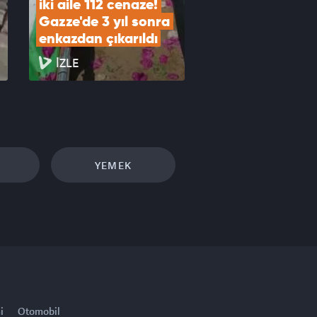
iki aile 112 cenaze! 
Gazze'de 3 yıl sonra 
enkazdan çıkarıldı
İZLE
YEMEK
i
Otomobil