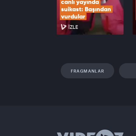
canlı yayında 
suikast: Başından 
vurdular
İZLE
FRAGMANLAR