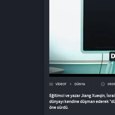
VIDEO7
DÜNYA
09.0
Eğitimci ve yazar Jiang Xueqin, İsrai
dünyayı kendine düşman ederek "dü
öne sürdü.