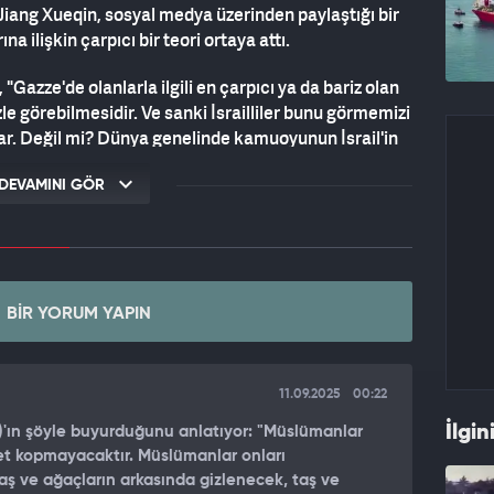
Jiang Xueqin, sosyal medya üzerinden paylaştığı bir
ına ilişkin çarpıcı bir teori ortaya attı.
"Gazze'de olanlarla ilgili en çarpıcı ya da bariz olan
le görebilmesidir. Ve sanki İsrailliler bunu görmemizi
lar. Değil mi? Dünya genelinde kamuoyunun İsrail'in
Tüm dünyada Filistin'de yaşananları protesto eden
DEVAMINI GÖR
Dİ"
temesi durumunda bunu daha etkili ve gizli yollarla
n, şu ifadeleri kullandı:
BIR YORUM YAPIN
erdi, aslında bunu yapmanın çok daha etkili yolları
erdi ya da havayı zehirleyebilirlerdi, böylece
11.09.2025
00:22
u, değil mi? Bunu yapacak teknolojiye sahibiz. Yani
imse bundan bahsetmezdi. 20-30 yıl içinde Gazze
İlgin
.v)'ın şöyle buyurduğunu anlatıyor: "Müslümanlar
izli olurdu, değil mi? Bunun yerine, bunu tüm
t kopmayacaktır. Müslümanlar onları
yorlar. Ve benim size sunduğum argüman şu ki; bu
taş ve ağaçların arkasında gizlenecek, taş ve