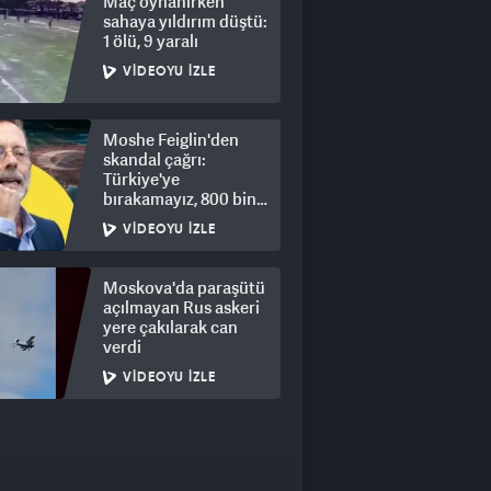
Maç oynanırken
sahaya yıldırım düştü:
1 ölü, 9 yaralı
VIDEOYU İZLE
Moshe Feiglin'den
skandal çağrı:
Türkiye'ye
bırakamayız, 800 bin
kişi için derhal sürgün!
VIDEOYU İZLE
Moskova'da paraşütü
açılmayan Rus askeri
yere çakılarak can
verdi
VIDEOYU İZLE