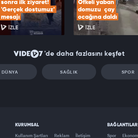
sonra ilk ziyaret! 
Öfkeli yaban 
'Gerçek dostumuz' 
domuzu  çay 
mesajı
ocağına daldı
İZLE
İZLE
'de daha fazlasını keşfet
DÜNYA
SAĞLIK
SPOR
KURUMSAL
BAĞLANTILAR
Kullanım Şartları
Reklam
İletişim
Spor
Ekonom