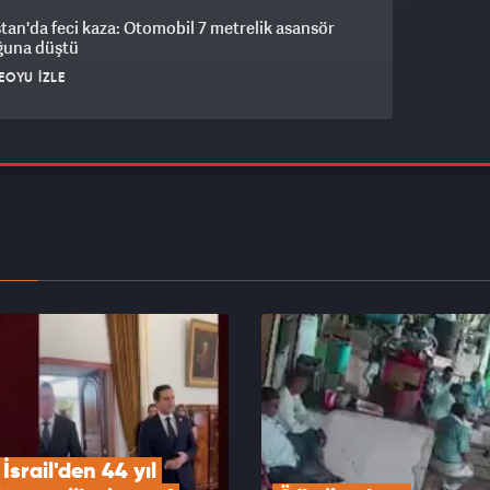
tan'da feci kaza: Otomobil 7 metrelik asansör
ğuna düştü
EOYU İZLE
n devasa hamle: Rusya ve Çin'e karşı nükleer
nde tarihi değişim
EOYU İZLE
ı şoke eden skandal: Filistinli esirler için
lı hendek hazırlığı!
EOYU İZLE
İsrail'den 44 yıl 