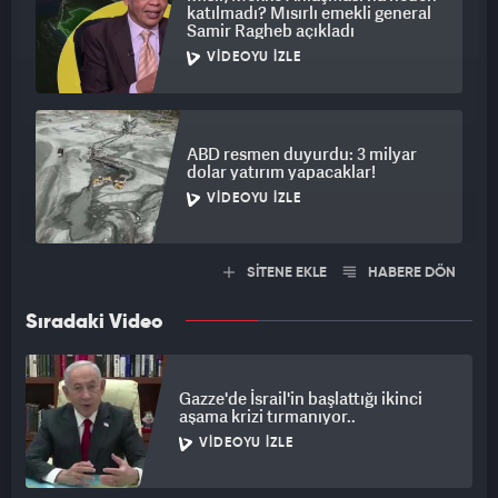
katılmadı? Mısırlı emekli general
Samir Ragheb açıkladı
VIDEOYU İZLE
ABD resmen duyurdu: 3 milyar
dolar yatırım yapacaklar!
VIDEOYU İZLE
SİTENE EKLE
HABERE DÖN
Sıradaki Video
Gazze'de İsrail'in başlattığı ikinci
aşama krizi tırmanıyor..
VIDEOYU İZLE