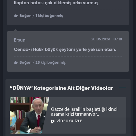
Kaptan hatası çok diklemiş arka vurmuş
Beğen
/ 1 kişi beğenmiş
20.05.2026
07:18
Ersun
Cenab-ı Hakk büyük şeytanı yerle yeksan etsin.
Beğen
/ 25 kişi beğenmiş
“DÜNYA” Kategorisine Ait Diğer Videolar
Gazze'de İsrail'in başlattığı ikinci
aşama krizi tırmanıyor..
VIDEOYU İZLE