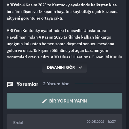
ABD'nin 4 Kasım 2025'te Kentucky eyaletinde kalkıştan kısa
bir süre düşen ve 15 kişinin hayatını kaybettiği uçak kazasına
ait yeni görüntüler ortaya çıktı.
ABD'nin Kentucky eyaletindeki Louisville Uluslararası
Havalimanı'ndan 4 Kasım 2025 tarihinde kalkan bir kargo
uçağının kalkıştan hemen sonra düşmesi sonucu meydana
gelen ve en az 15 kişinin ölümüne yol açan kazanın yeni
görüntüleri ortaya çıktı. ABD Ulusal Ulaştırma Güvenliği Kurulu
(NTSB) tarafından yayınlanan yeni güvenlik kamerası
DEVAMINI GÖR
görüntülerinde, kalkış sırasında uçağın sol motorunun koparak
alev aldığı görüldü.
Yorumlar
2 Yorum Var
İçinde 3 mürettebat bulunan UPS firmasına ait McDonnell
Douglas MD-11 tipi kargo uçağı, pistten kalktıktan saniyeler
BIR YORUM YAPIN
sonra irtifa kaybederek havalimanı yakınlarında bulunan
yerleşim yerine düşmüştü.
20.05.2026
14:37
Erdal