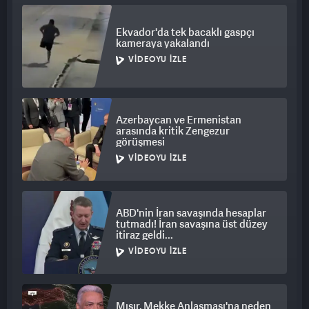
Ekvador'da tek bacaklı gaspçı
kameraya yakalandı
VIDEOYU İZLE
Azerbaycan ve Ermenistan
arasında kritik Zengezur
görüşmesi
VIDEOYU İZLE
ABD'nin İran savaşında hesaplar
tutmadı! İran savaşına üst düzey
itiraz geldi...
VIDEOYU İZLE
Mısır, Mekke Anlaşması'na neden