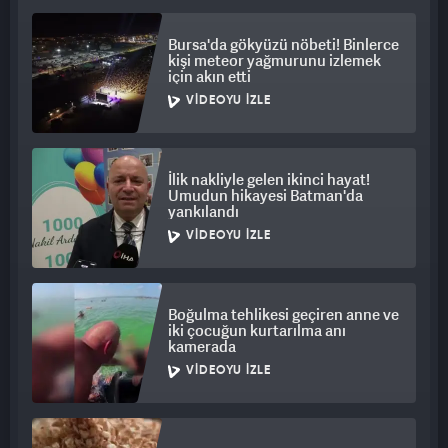
kavgayı ayırmaya çalıştığı görüldü.
Bursa'da gökyüzü nöbeti! Binlerce
Kavganın ardından tarafların araçlarına binerek olay yerinden
kişi meteor yağmurunu izlemek
için akın etti
ayrıldı.
VIDEOYU İZLE
İlik nakliyle gelen ikinci hayat!
Umudun hikayesi Batman'da
yankılandı
VIDEOYU İZLE
Boğulma tehlikesi geçiren anne ve
iki çocuğun kurtarılma anı
kamerada
VIDEOYU İZLE