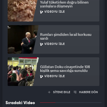
Yulaf tüketirken doğru bilinen
yanlışlara düşmeyin
VIDEOYU İZLE
Rumları şimdiden İsrail korkusu
sardı
VIDEOYU İZLE
Gülistan Doku cinayetinde 108
kişilik şema savcılığa sunuldu
VIDEOYU İZLE
SİTENE EKLE
HABERE DÖN
Sıradaki Video