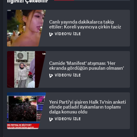
İlginizi Çekebilir
Canlı yayında dakikalarca takip
ettiler: Koreli yayıncıya çirkin taciz
VIDEOYU İZLE
Camide 'Manifest' atışması: 'Her
ekranda gördüğün pusulan olmasın'
VIDEOYU İZLE
Yeni Parti'yi şişiren Halk Tv'nin anketi
elinde patladı! Rakamların toplamı
dalga konusu oldu
VIDEOYU İZLE