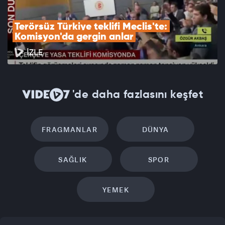
Terörsüz Türkiye teklifi Meclis'te: 
Komisyon'da gergin anlar
İZLE
'de daha fazlasını keşfet
FRAGMANLAR
DÜNYA
SAĞLIK
SPOR
YEMEK