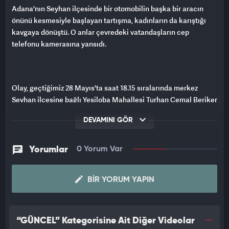
Adana'nın Seyhan ilçesinde bir otomobilin başka bir aracın
önünü kesmesiyle başlayan tartışma, kadınların da karıştığı
kavgaya dönüştü. O anlar çevredeki vatandaşların cep
telefonu kamerasına yansıdı.
Olay, geçtiğimiz 28 Mayıs'ta saat 18.15 sıralarında merkez
Seyhan ilçesine bağlı Yeşiloba Mahallesi Turhan Cemal Beriker
Bulvarı'nda meydana geldi. İddiaya göre, 21 ADN 189 plakalı
DEVAMINI GÖR
otomobil, henüz bilinmeyen bir nedenle seyir halindeki 01 ACC
361 plakalı aracın önünü kesti. Bunun üzerine her iki araçtaki
kişiler arasında tartışma çıktı.
Yorumlar
0 Yorum Var
TARAFLARIN BİRBİRLERİNE SALDIRDIĞI GÖRÜLDÜ
BIR YORUM YAPIN
Kısa sürede büyüyen tartışma kadınların da karıştığı kavgaya
dönüşürken, yaşanan arbede çevrede bulunan vatandaşlar
tarafından cep telefonu kamerasıyla görüntülendi.
“GÜNCEL” Kategorisine Ait Diğer Videolar
Görüntülerde tarafların birbirlerine saldırdığı ve çevredekilerin