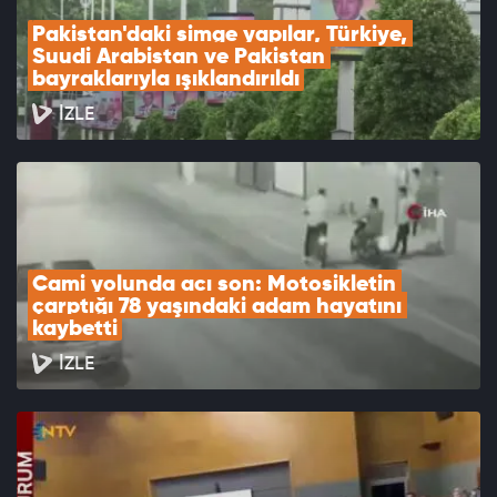
Pakistan'daki simge yapılar, Türkiye, 
Suudi Arabistan ve Pakistan 
bayraklarıyla ışıklandırıldı
İZLE
Cami yolunda acı son: Motosikletin 
çarptığı 78 yaşındaki adam hayatını 
kaybetti
İZLE