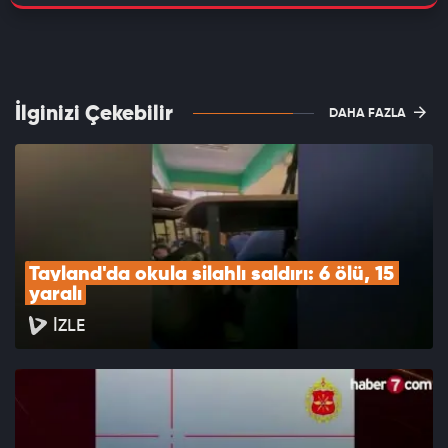
İlginizi Çekebilir
DAHA FAZLA
Tayland'da okula silahlı saldırı: 6 ölü, 15 
yaralı
İZLE