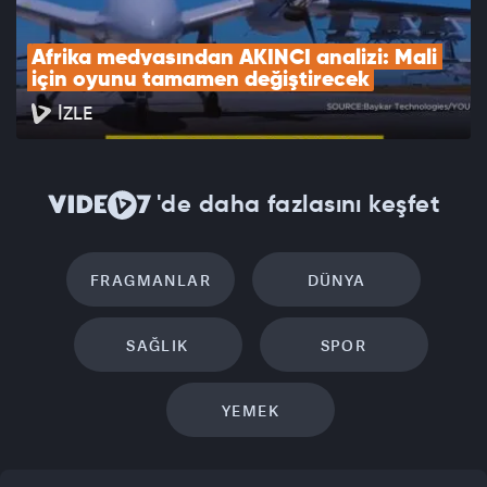
Afrika medyasından AKINCI analizi: Mali 
için oyunu tamamen değiştirecek
İZLE
'de daha fazlasını keşfet
FRAGMANLAR
DÜNYA
SAĞLIK
SPOR
YEMEK