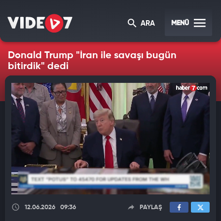
MENÜ
ARA
Donald Trump "İran ile savaşı bugün
bitirdik" dedi
12.06.2026
09:36
PAYLAŞ