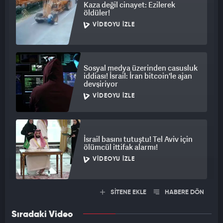
Kaza değil cinayet: Ezilerek
öldüler!
VIDEOYU İZLE
Sosyal medya üzerinden casusluk
iddiası! İsrail: İran bitcoin'le ajan
devşiriyor
VIDEOYU İZLE
İsrail basını tutuştu! Tel Aviv için
ölümcül ittifak alarmı!
VIDEOYU İZLE
SİTENE EKLE
HABERE DÖN
Sıradaki Video