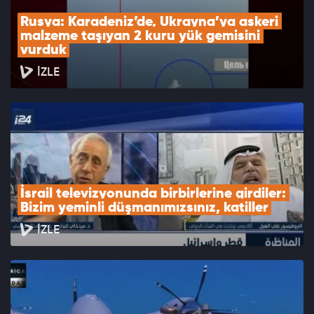
Rusya: Karadeniz’de, Ukrayna’ya askeri 
malzeme taşıyan 2 kuru yük gemisini 
vurduk
İZLE
İsrail televizyonunda birbirlerine girdiler: 
Bizim yeminli düşmanımızsınız, katiller
İZLE