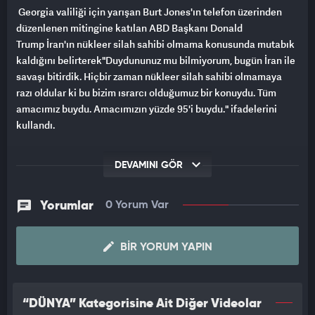
Georgia valiliği için yarışan Burt Jones'ın telefon üzerinden
düzenlenen mitingine katılan ABD Başkanı Donald
Trump İran'ın nükleer silah sahibi olmama konusunda mutabık
kaldığını belirterek"Duydununuz mu bilmiyorum, bugün İran ile
savaşı bitirdik. Hiçbir zaman nükleer silah sahibi olmamaya
razı oldular ki bu bizim ısrarcı olduğumuz bir konuydu. Tüm
amacımız buydu. Amacımızın yüzde 95'i buydu." ifadelerini
kullandı.
DEVAMINI GÖR
Yorumlar
0 Yorum Var
BIR YORUM YAPIN
“DÜNYA” Kategorisine Ait Diğer Videolar