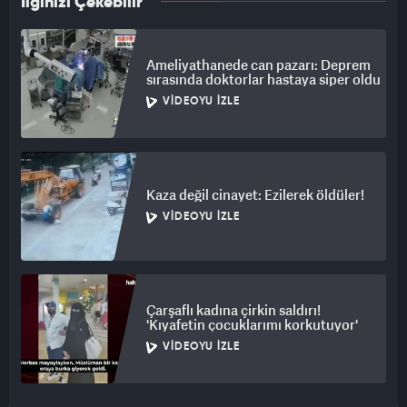
İlginizi Çekebilir
Ameliyathanede can pazarı: Deprem
sırasında doktorlar hastaya siper oldu
VIDEOYU İZLE
Kaza değil cinayet: Ezilerek öldüler!
VIDEOYU İZLE
Çarşaflı kadına çirkin saldırı!
'Kıyafetin çocuklarımı korkutuyor'
VIDEOYU İZLE