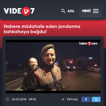
MENÜ
ARA
Habere müdahale eden jandarma
kahkahaya boğdu!
02.01.2018
09:32
PAYLAŞ