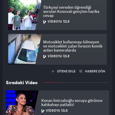
Türkçeyi nereden öğrendiği
sorulan Kosovalı gençten harika
cevap
VIDEOYU İZLE
Motosiklet kullanmayı bilmeyen
ve motosiklet çalan hırsızın komik
anları kameralarda
VIDEOYU İZLE
SİTENE EKLE
HABERE DÖN
Sıradaki Video
Kenan İmirzalıoğlu soruyu görünce
kahkahayı patlattı!
VIDEOYU İZLE