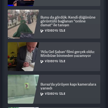
Bunu da gördük: Kendi düğününe
görüntülü bağlanan ''online
damat'' ile tanışın
VIDEOYU İZLE
'Atla Gel Şaban' filmi gerçek oldu:
Minibüse binmeden yazamıyor
VIDEOYU İZLE
Bursa'da yürüyen kapı kameralara
yansıdı
VIDEOYU İZLE