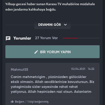
Yılbaşı gecesi haber sunan Karasu TV muhabirine müdahale
eden jandarma kahkahaya boğdu.
DEVAMINI GÖR
Yorumlar
27 Yorum Var
BIR YORUM YAPIN
02.04.2021
14:22
Mahmut55
Canim mehmetcigim , yüzünüzden gülücükler
eksik olmasin. Allah sevdiklerinize kavustursun. Biz
yatagimizda sizler sayesinde rahat rahat
yatiyoruz. Allah hepinizden razi olsun. Aslanlarim
Beğen
/ 1 kişi beğenmiş