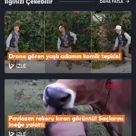
İlginizi Çekebilir
DAHA FAZLA
Drone gören yaşlı adamın komik tepkisi
İZLE
Paylaşım rekoru kıran görüntü! Saçlarını 
ineğe yalattı
İZLE