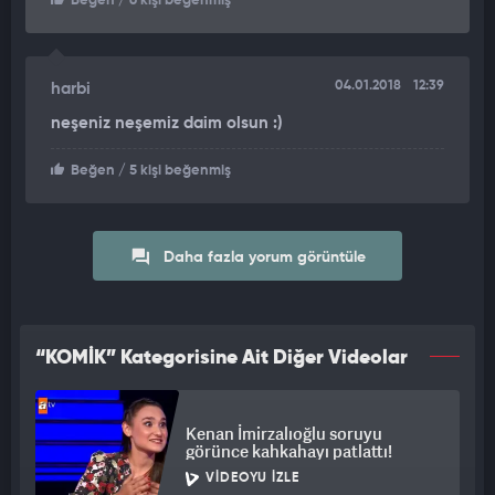
Beğen
/ 6 kişi beğenmiş
04.01.2018
12:39
harbi
neşeniz neşemiz daim olsun :)
Beğen
/ 5 kişi beğenmiş
Daha fazla yorum görüntüle
“KOMİK” Kategorisine Ait Diğer Videolar
Kenan İmirzalıoğlu soruyu
görünce kahkahayı patlattı!
VIDEOYU İZLE