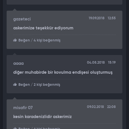
19.09.2018
12:55
gazeteci
askerimize teşekkür ediyorum
Beğen
/ 4 kişi beğenmiş
04.08.2018
15:19
aaaa
diğer muhabirde bir kovulma endişesi oluşturmuş
Beğen
/ 2 kişi beğenmiş
09.02.2018
22:08
misafir 07
kesin karadenizlidir askerimiz