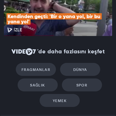
Kendinden geçti: 'Bir o yana yol, bir bu 
yana yol'
İZLE
'de daha fazlasını keşfet
FRAGMANLAR
DÜNYA
SAĞLIK
SPOR
YEMEK