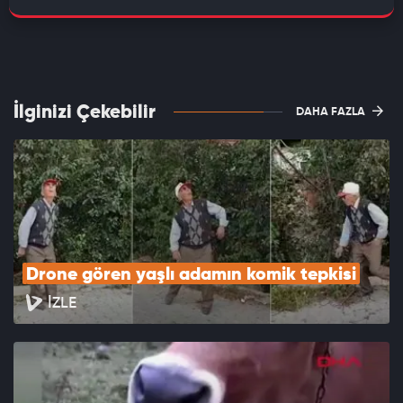
İlginizi Çekebilir
DAHA FAZLA
Drone gören yaşlı adamın komik tepkisi
İZLE