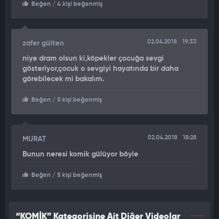
Beğen
/ 4 kişi beğenmiş
02.04.2018
19:33
zafer gülten
niye dram olsun ki,köpekler çocuğa sevgi
gösteriyor,çocuk o sevgiyi hayatında bir daha
görebilecek mi bakalım.
Beğen
/ 5 kişi beğenmiş
02.04.2018
18:28
MURAT
Bunun neresi komik gülüyor böyle
Beğen
/ 5 kişi beğenmiş
“KOMİK” Kategorisine Ait Diğer Videolar