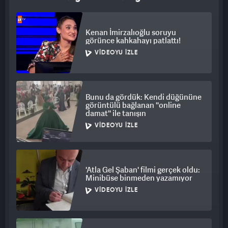
Kenan İmirzalıoğlu soruyu
görünce kahkahayı patlattı!
VIDEOYU İZLE
Bunu da gördük: Kendi düğününe
görüntülü bağlanan ''online
damat'' ile tanışın
VIDEOYU İZLE
'Atla Gel Şaban' filmi gerçek oldu:
Minibüse binmeden yazamıyor
VIDEOYU İZLE