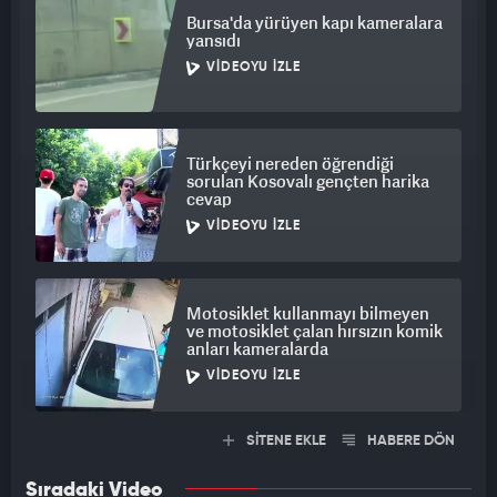
Bursa'da yürüyen kapı kameralara
yansıdı
VIDEOYU İZLE
Türkçeyi nereden öğrendiği
sorulan Kosovalı gençten harika
cevap
VIDEOYU İZLE
Motosiklet kullanmayı bilmeyen
ve motosiklet çalan hırsızın komik
anları kameralarda
VIDEOYU İZLE
SİTENE EKLE
HABERE DÖN
Sıradaki Video