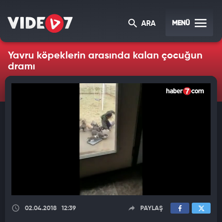
MENÜ
ARA
Yavru köpeklerin arasında kalan çocuğun
dramı
02.04.2018
12:39
PAYLAŞ