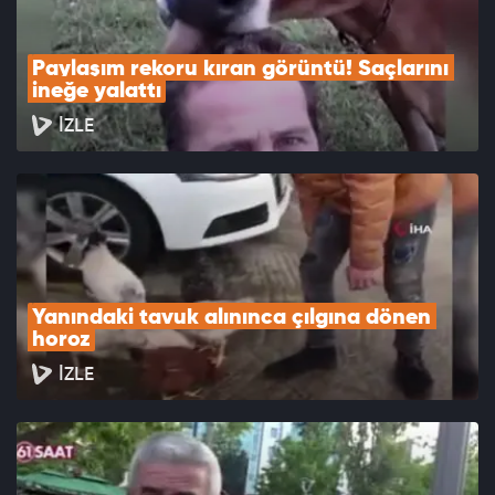
Paylaşım rekoru kıran görüntü! Saçlarını 
ineğe yalattı
İZLE
Yanındaki tavuk alınınca çılgına dönen 
horoz
İZLE