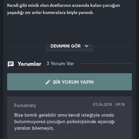
Kendi gibi minik olan dostlarının arasında kalan çocuğun
yaşadığı zor anlar kameralara böyle yansıdı.
DEVAMINI GÖR
Yorumlar
3 Yorum Var
BIR YORUM YAPIN
03.04.2018
09:18
Furcanary
Bize komik gelebilir ama kendi isteğiyle orada
bulunmuyorsa çocuğun psikolojisinde açacağı
yaraları bilemeyiz.