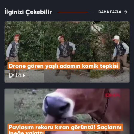
İlginizi Çekebilir
DAHA FAZLA
Drone gören yaşlı adamın komik tepkisi
İZLE
Paylaşım rekoru kıran görüntü! Saçlarını 
ineğe yalattı