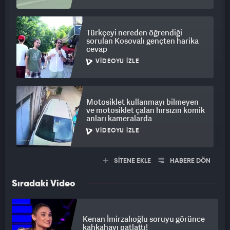
Türkçeyi nereden öğrendiği
sorulan Kosovalı gençten harika
cevap
VIDEOYU İZLE
Motosiklet kullanmayı bilmeyen
ve motosiklet çalan hırsızın komik
anları kameralarda
VIDEOYU İZLE
SİTENE EKLE
HABERE DÖN
Sıradaki Video
Kenan İmirzalıoğlu soruyu görünce
kahkahayı patlattı!