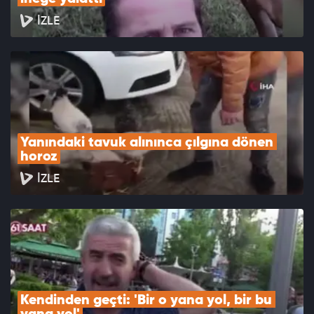
İZLE
Yanındaki tavuk alınınca çılgına dönen 
horoz
İZLE
Kendinden geçti: 'Bir o yana yol, bir bu 