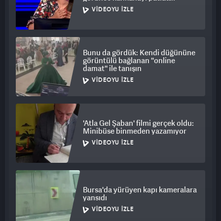
VIDEOYU İZLE
Bunu da gördük: Kendi düğününe
görüntülü bağlanan ''online
damat'' ile tanışın
VIDEOYU İZLE
'Atla Gel Şaban' filmi gerçek oldu:
Minibüse binmeden yazamıyor
VIDEOYU İZLE
Bursa'da yürüyen kapı kameralara
yansıdı
VIDEOYU İZLE