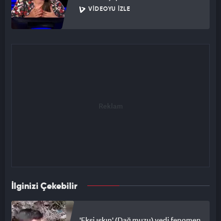
VIDEOYU İZLE
İlginizi Çekebilir
'Ekşi ışkın' (Dağ muzu) yedi fenomen