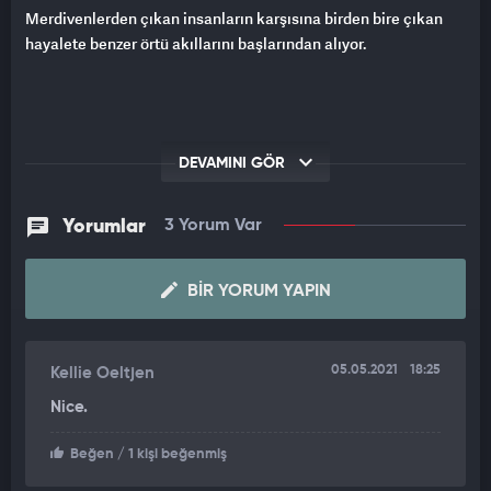
Merdivenlerden çıkan insanların karşısına birden bire çıkan
hayalete benzer örtü akıllarını başlarından alıyor.
DEVAMINI GÖR
Yorumlar
3 Yorum Var
BIR YORUM YAPIN
05.05.2021
18:25
Kellie Oeltjen
Nice.
Beğen
/ 1 kişi beğenmiş