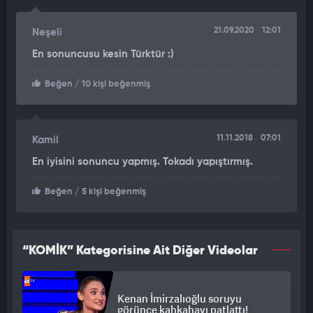
21.09.2020
12:01
Neşeli
En sonuncusu kesin Türktür :)
Beğen
/ 10 kişi beğenmiş
11.11.2018
07:01
Kamil
En iyisini sonuncu yapmış. Tokadı yapıştırmış.
Beğen
/ 5 kişi beğenmiş
“KOMİK” Kategorisine Ait Diğer Videolar
Kenan İmirzalıoğlu soruyu
görünce kahkahayı patlattı!