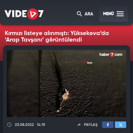
MENÜ
ARA
Kırmızı listeye alınmıştı: Yüksekova’da
‘Arap Tavşanı’ görüntülendi
23.08.2022
14:15
PAYLAŞ