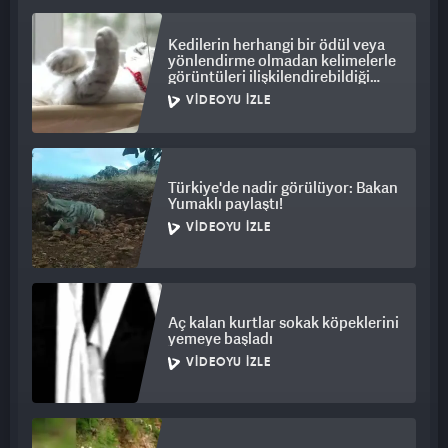
Videolar
Kedilerin herhangi bir ödül veya
yönlendirme olmadan kelimelerle
görüntüleri ilişkilendirebildiği
tespit edildi
VIDEOYU İZLE
Türkiye'de nadir görülüyor: Bakan
Yumaklı paylaştı!
VIDEOYU İZLE
Aç kalan kurtlar sokak köpeklerini
yemeye başladı
VIDEOYU İZLE