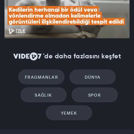
Kedilerin herhangi bir ödül veya 
yönlendirme olmadan kelimelerle 
görüntüleri ilişkilendirebildiği tespit edildi
İZLE
'de daha fazlasını keşfet
FRAGMANLAR
DÜNYA
SAĞLIK
SPOR
YEMEK