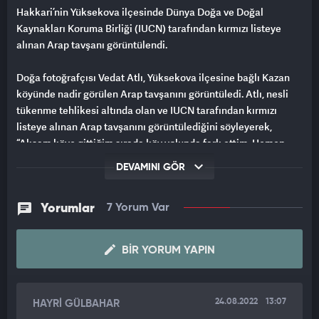
Hakkari’nin Yüksekova ilçesinde Dünya Doğa ve Doğal
Kaynakları Koruma Birliği (IUCN) tarafından kırmızı listeye
alınan Arap tavşanı görüntülendi.
Doğa fotoğrafçısı Vedat Atlı, Yüksekova ilçesine bağlı Kazan
köyünde nadir görülen Arap tavşanını görüntüledi. Atlı, nesli
tükenme tehlikesi altında olan ve IUCN tarafından kırmızı
listeye alınan Arap tavşanını görüntülediğini söyleyerek,
“Akşam köye gittiğim sırada köy yolunda fark ettim. Hemen
yaklaşarak cep telefonuyla kayıt altına altım. İlk gördüğümde
DEVAMINI GÖR
heyecanlandım, çünkü çoktan görmediğim bir hayvandı. Bu
köyde varlıklarını sürdürdüğünü söyleyebiliriz. Bu tür kırmızı
listede yer alan türlerin korunması ve kimsenin zarar
Yorumlar
7 Yorum Var
vermemesi için uyarılar yapılmalıdır. Bu tür hayvanları görmek
bizi mutlu ediyor. Bizde bölgeyi karış karış gezerek tanıtmaya
BIR YORUM YAPIN
devam edeceğiz” dedi.
Dünya Doğa ve Doğal Kaynakları Koruma Birliği (IUCN)
24.08.2022
13:07
HAYRİ GÜLBAHAR
tarafından kırmızı listeye alınan Arap tavşanı; kanguru gibi