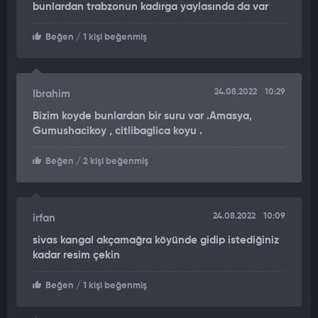
ayaklara, tavşan gibi kulaklara ve fare gibi gövdeye sahip.
bunlardan trabzonun kadırga yaylasında da var
Beğen
/ 1 kişi beğenmiş
24.08.2022
10:29
Ibrahim
Bizim koyde bunlardan bir suru var .Amasya,
Gumushacikoy , citlibaglica koyu .
Beğen
/ 2 kişi beğenmiş
24.08.2022
10:09
irfan
sivas kangal akçamağra köyünde gidip istediğiniz
kadar resim çekin
Beğen
/ 1 kişi beğenmiş