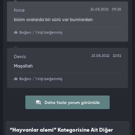
24.08.2022
09:28
force
bizim oralarda bir sürü var bumlardan
Beğen
/ 1 kişi beğenmiş
23.08.2022
22:52
Deniz
Maşallah
Beğen
/ 1 kişi beğenmiş
Daha fazla yorum görüntüle
“Hayvanlar alemi” Kategorisine Ait Diğer