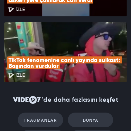
askeri yere çakılarak can verdi
İZLE
TikTok fenomenine canlı yayında suikast: 
Başından vurdular
İZLE
'de daha fazlasını keşfet
FRAGMANLAR
DÜNYA