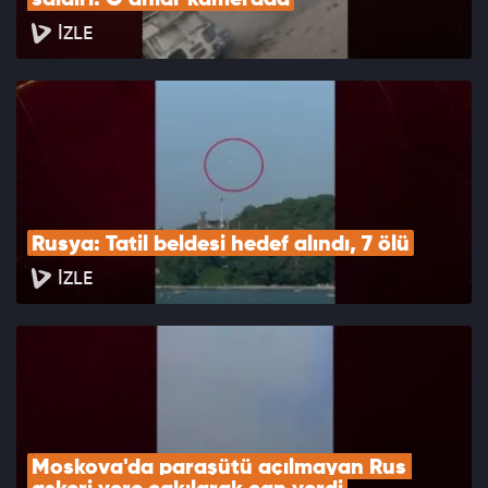
saldırı! O anlar kamerada
İZLE
Rusya: Tatil beldesi hedef alındı, 7 ölü
İZLE
Moskova'da paraşütü açılmayan Rus 