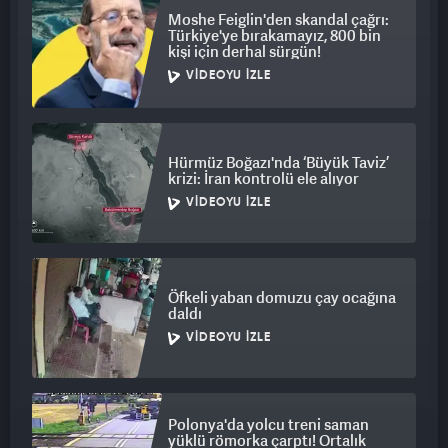
Moshe Feiglin'den skandal çağrı:
Türkiye'ye bırakamayız, 800 bin
kişi için derhal sürgün!
VIDEOYU İZLE
Hürmüz Boğazı'nda ‘Büyük Taviz’
krizi: İran kontrolü ele alıyor
VIDEOYU İZLE
Öfkeli yaban domuzu çay ocağına
daldı
VIDEOYU İZLE
Polonya'da yolcu treni saman
yüklü römorka çarptı! Ortalık