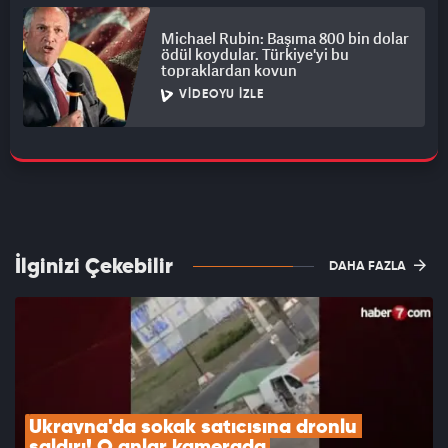
Michael Rubin: Başıma 800 bin dolar
ödül koydular. Türkiye'yi bu
topraklardan kovun
VIDEOYU İZLE
İlginizi Çekebilir
DAHA FAZLA
Ukrayna'da sokak satıcısına dronlu 