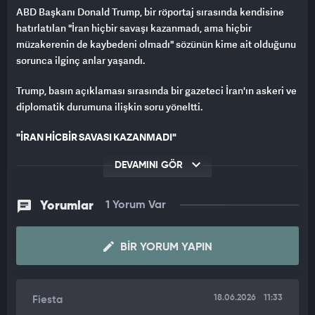
ABD Başkanı Donald Trump, bir röportaj sırasında kendisine
hatırlatılan "İran hiçbir savaşı kazanmadı, ama hiçbir
müzakerenin de kaybedeni olmadı" sözünün kime ait olduğunu
sorunca ilginç anlar yaşandı.
Trump, basın açıklaması sırasında bir gazeteci İran'ın askeri ve
diplomatik durumuna ilişkin soru yöneltti.
"İRAN HİÇBİR SAVAŞI KAZANMADI"
Basın açıklaması esnasında gazetecinin, 2020 yılının Ocak
DEVAMINI GÖR
ayında söylenen tarihi bir sözü hatırlatması üzerine ilginç anlar
yaşandı. Konuyu özetleyen bir giriş yapan gazeteci, "Bir bilge
Yorumlar
1 Yorum Var
adam bir keresinde, 2020 yılının Ocak ayında, 'İran hiçbir
savaşı kazanmadı, ama hiçbir müzakerenin de kaybedeni
olmadı' demişti." ifadelerini kullandı.
BIR YORUM YAPIN
Bu sözler üzerine araya giren Trump, "Kim demiş bunu?"
sorusunu yöneltti. Gazetecinin, bu sözlerin bizzat Donald
18.06.2026
11:33
Fiesta
Trump'a ait olduğunu belirtmesi üzerine tebessüm eden Trump,